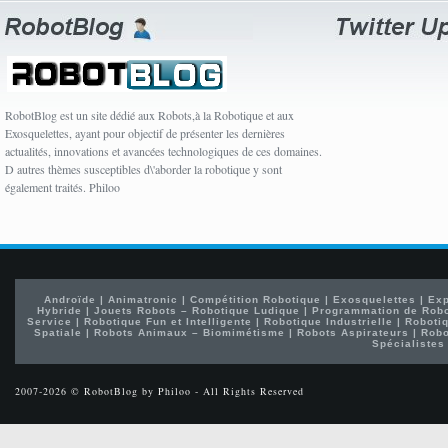
RobotBlog est un site dédié aux Robots,à la Robotique et aux
Exosquelettes, ayant pour objectif de présenter les dernières
actualités, innovations et avancées technologiques de ces domaines.
D autres thèmes susceptibles d\'aborder la robotique y sont
également traités. Philoo
Androïde
|
Animatronic
|
Compétition Robotique
|
Exosquelettes
|
Exp
Hybride
|
Jouets Robots – Robotique Ludique
|
Programmation de Rob
Service
|
Robotique Fun et Intelligente
|
Robotique Industrielle
|
Robotiq
Spatiale
|
Robots Animaux – Biomimétisme
|
Robots Aspirateurs
|
Robo
Spécialistes
2007-2026 © RobotBlog by Philoo - All Rights Reserved