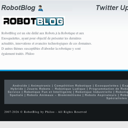
RobotBlog est un site dédié aux Robots,à la Robotique et aux
Exosquelettes, ayant pour objectif de présenter les dernières
actualités, innovations et avancées technologiques de ces domaines.
D autres thèmes susceptibles d\'aborder la robotique y sont
également traités. Philoo
Androïde
|
Animatronic
|
Compétition Robotique
|
Exosquelettes
|
Exp
Hybride
|
Jouets Robots – Robotique Ludique
|
Programmation de Rob
Service
|
Robotique Fun et Intelligente
|
Robotique Industrielle
|
Robotiq
Spatiale
|
Robots Animaux – Biomimétisme
|
Robots Aspirateurs
|
Robo
Spécialistes
2007-2026 © RobotBlog by Philoo - All Rights Reserved