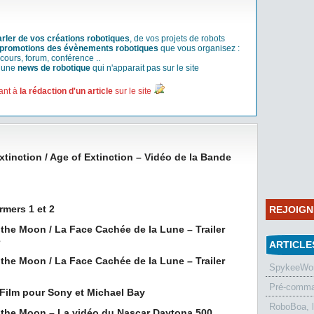
arler de vos créations robotiques
, de vos projets de robots
promotions des évènements robotiques
que vous organisez :
cours, forum, conférence ..
r une
news de robotique
qui n'apparait pas sur le site
ant à
la rédaction d'un article
sur le site
xtinction / Age of Extinction – Vidéo de la Bande
rmers 1 et 2
REJOIG
 the Moon / La Face Cachée de la Lune – Trailer
e
ARTICLE
 the Moon / La Face Cachée de la Lune – Trailer
SpykeeWorl
Pré-comman
Film pour Sony et Michael Bay
RoboBoa, 
f the Moon – La vidéo du Nascar Daytona 500