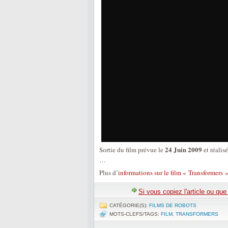
24 Juin 2009
Sortie du film prévue le
et réalis
…
Plus d’
informations sur le film « Transformers 
Si vous copiez l'article ou qu
CATÉGORIE(S):
FILMS DE ROBOTS
MOTS-CLEFS/TAGS:
FILM
,
TRANSFORMERS