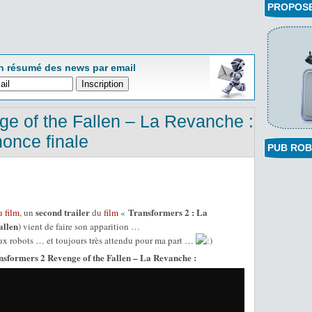
PROPOSEZ
n résumé des news par email
e of the Fallen – La Revanche :
once finale
PUB ROB
second trailer
Transformers 2 : La
 film
, un
du
film
«
allen
) vient de faire son apparition …
x robots … et toujours très attendu pour ma part …
ansformers 2 Revenge of the Fallen – La Revanche :