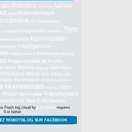
ran-Robotics
Apérobo
Androïde
bot
bras-robotique
Asimo
an
caméra
Compétition
CES
film
exosquelette
concours
exposition
humanoïde
GOSTAI
botiques
Intelligence-
NNOROBO
elle
intéraction
Internet
intéragir
intéractif
ao
Programmation de Robots
tés avec Robots
Robotique
Robocup
Robotique Médicale
robots-de-
robots-domestiques
Robots Aspirateurs
s Humanoïdes
salon
Roomba
-fiction
Transformers
Terminator
mmande
Wall-E
Urbi
WowWee
WIFI
s Flash tag cloud by
Roy Tanck
requires
er
9 or better.
NEZ ROBOTBLOG SUR FACEBOOK