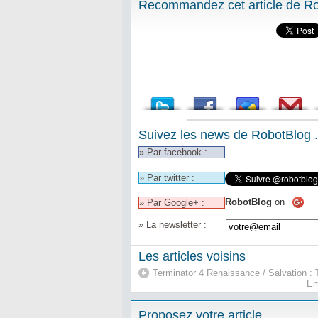
Recommandez cet article de Rob
Suivez les news de RobotBlog .
» Par facebook :
» Par twitter :
RobotBlog
on
» Par Google+ :
» La newsletter :
Les articles voisins
Terminator 4 Renaissance / Salvation : 
Em
Proposez votre article ...