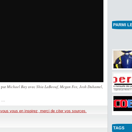
PARMI LE
é par
Michael Bay
avec
Shia LaBeouf, Megan Fox, Josh Duhamel
,
»
…
e vous vous en inspirez, merci de citer vos sources.
TAGS