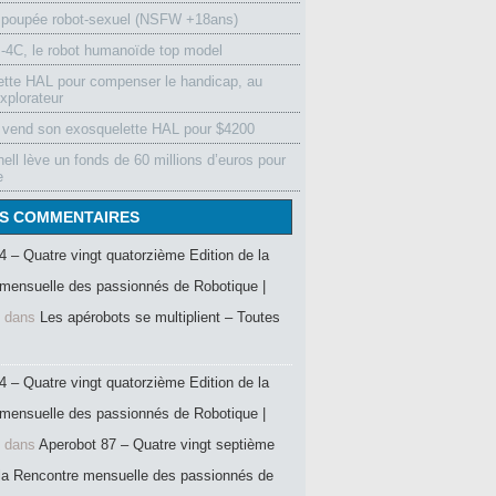
 poupée robot-sexuel (NSFW +18ans)
4C, le robot humanoïde top model
ette HAL pour compenser le handicap, au
xplorateur
vend son exosquelette HAL pour $4200
ell lève un fonds de 60 millions d’euros pour
e
S COMMENTAIRES
4 – Quatre vingt quatorzième Edition de la
mensuelle des passionnés de Robotique |
dans
Les apérobots se multiplient – Toutes
4 – Quatre vingt quatorzième Edition de la
mensuelle des passionnés de Robotique |
dans
Aperobot 87 – Quatre vingt septième
 la Rencontre mensuelle des passionnés de