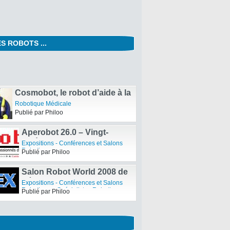
S ROBOTS ...
Robo Hopper, le Robot
Hélico
Gadgets Robotiques
Publié par Philoo
Cosmobot, le robot d’aide à la
communication pour les
Robotique Médicale
enfants
Publié par Philoo
Aperobot 26.0 – Vingt-
sixième Edition de la
Expositions - Conférences et Salons
Rencontre mensuelle des
Robotiques
Publié par Philoo
passionnés de Robotique
Salon Robot World 2008 de
Séoul – Coex
Expositions - Conférences et Salons
Robotiques
,
Spécialistes Robotiques
Publié par Philoo