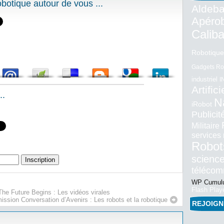
otique autour de vous ...
Aldeba
Apéro
Calib
Robotique
Gadgets Ro
industriel
I
Artifici
..
N
iRobot
Publici
Militaire
services
Robot
science
téléco
WP Cumulu
Flash Play
The Future Begins : Les vidéos virales
ission Conversation d’Avenirs : Les robots et la robotique
REJOIG