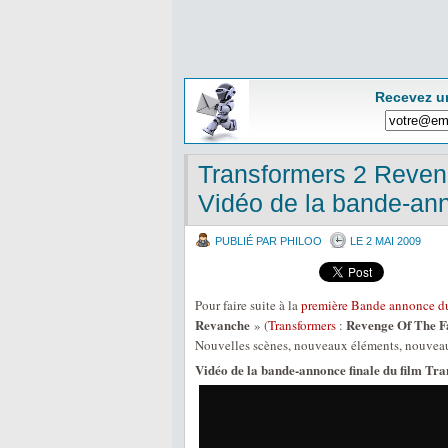
Recevez u
Transformers 2 Reveng
Vidéo de la bande-ann
PUBLIÉ PAR PHILOO
LE 2 MAI 2009
Pour faire suite à la
première Bande annonce du
Revanche
Revenge Of The F
» (
Transformers
:
Nouvelles scènes, nouveaux éléments, nouveau
Vidéo de la bande-annonce finale du film Tr