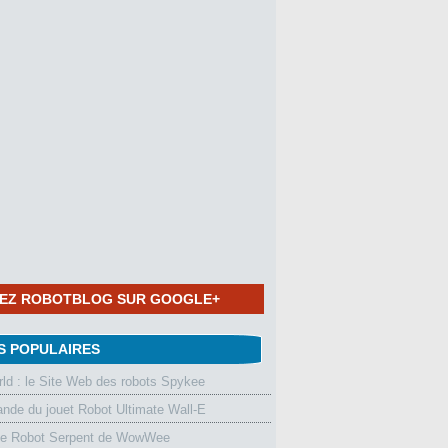
NEZ ROBOTBLOG SUR GOOGLE+
S POPULAIRES
d : le Site Web des robots Spykee
de du jouet Robot Ultimate Wall-E
le Robot Serpent de WowWee