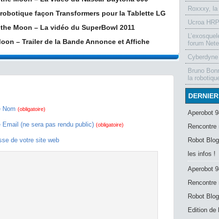
Roxxxy, la
robotique façon Transformers pour la Tablette LG
Ucroa HRP-
f the Moon – La vidéo du SuperBowl 2011
L’exosquel
oon – Trailer de la Bande Annonce et Affiche
forum Nete
Cyberdyne 
Bruno Bonn
la robotiqu
DERNIER
e Nom
(obligatoire)
Aperobot 9
e Email (ne sera pas rendu public)
(obligatoire)
Rencontre 
sse de votre site web
Robot Blog
les infos !
Aperobot 9
Rencontre 
Robot Blog
Edition de