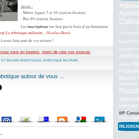
Aldeba
Accès :
Apéro
- Métro, lignes 7 et 10 (station Jussieu)
- Bus 89 (station Jussieu)
Calib
inscriptions
Les
ont lieu par le biais d’un formulaire
at La robotique militaire –
Nicolas-Denis
Robotique
à nous faire part de vos retours !
Gadgets Ro
industriel
I
e vous vous en inspirez, merci de citer vos sources.
Artifici
S ET SALONS ROBOTIQUES
,
ROBOTIQUE MILITAIRE
N
iRobot
Publici
otique autour de vous ...
Militaire
services
Robot
science
téléco
WP Cumulu
Flash Play
REJOIG
..