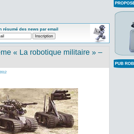
PROPOSEZ
n résumé des news par email
ème « La robotique militaire » –
PUB ROB
2012