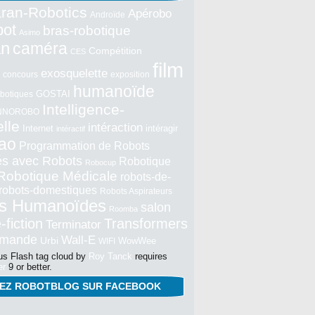
ran-Robotics
Apérobo
Androïde
bot
bras-robotique
Asimo
an
caméra
Compétition
CES
film
exosquelette
concours
exposition
humanoïde
GOSTAI
botiques
Intelligence-
NNOROBO
elle
intéraction
Internet
intéragir
intéractif
ao
Programmation de Robots
tés avec Robots
Robotique
Robocup
Robotique Médicale
robots-de-
robots-domestiques
Robots Aspirateurs
s Humanoïdes
salon
Roomba
-fiction
Transformers
Terminator
mmande
Wall-E
Urbi
WowWee
WIFI
s Flash tag cloud by
Roy Tanck
requires
er
9 or better.
NEZ ROBOTBLOG SUR FACEBOOK