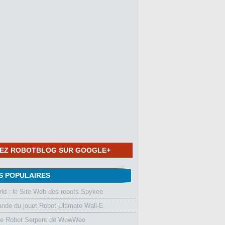
NEZ ROBOTBLOG SUR GOOGLE+
S POPULAIRES
d : le Site Web des robots Spykee
de du jouet Robot Ultimate Wall-E
le Robot Serpent de WowWee