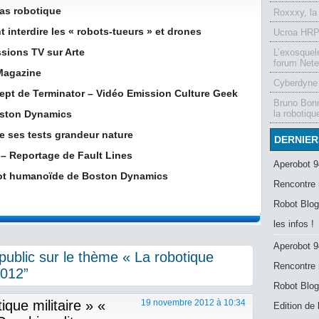
as robotique
Roxxxy, la
 interdire les « robots-tueurs » et drones
Ucroa HRP-
sions TV sur Arte
L’exosquel
forum Nete
 Magazine
Cyberdyne 
ept de Terminator – Vidéo Emission Culture Geek
Bruno Bonn
Boston Dynamics
la robotiqu
 ses tests grandeur nature
DERNIER
 – Reportage de Fault Lines
Aperobot 9
bot humanoïde de Boston Dynamics
Rencontre 
Robot Blog
les infos !
Aperobot 9
ublic sur le thème « La robotique
Rencontre 
2012”
Robot Blog
ique militaire » «
19 novembre 2012 à 10:34
Edition de