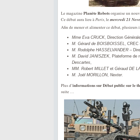
Planète Robots
Le magazine
organise un nouve
Ce débat aura lieu à
Paris
, le
mercredi 21 Nov
Afin de mener et alimenter ce débat, plusieurs in
Mme Eva CRUCK
, Direction Généra
M. Gérard de BOISBOISSEL
, CREC
M. Rodolphe HASSELVANDER
– Dir
M. David JANISZEK
, Plateforme de r
Descartes
,
MM. Robert MILLET
et
Géraud DE 
M. Joël MORILLON
,
Nexter
.
informations sur Débat public sur le 
Plus d’
suite …