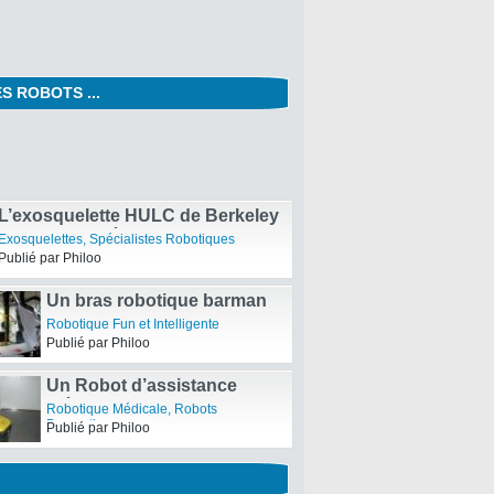
S ROBOTS ...
Aperobot 33 – Trente-
troisième Edition de la
Expositions - Conférences et Salons
Rencontre mensuelle des
Robotiques
Publié par Philoo
passionnés de Robotique
L’exosquelette HULC de Berkeley
Bionics en pré-commande
Exosquelettes
,
Spécialistes Robotiques
Publié par Philoo
Un bras robotique barman
Robotique Fun et Intelligente
Publié par Philoo
Un Robot d’assistance
médicale et CleanRob robot
Robotique Médicale
,
Robots
pour le ménage
Domestiques
Publié par Philoo