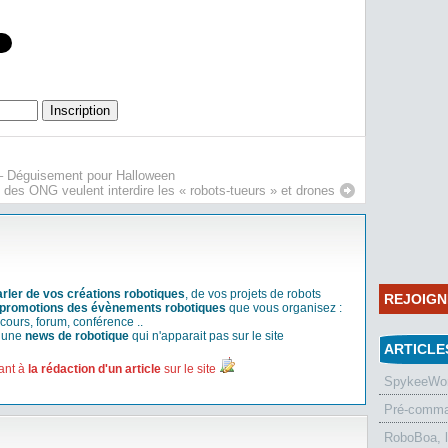
– Déguisement pour Halloween
 des ONG veulent interdire les « robots-tueurs » et drones
arler de vos créations robotiques
, de vos projets de robots
REJOIG
promotions des évènements robotiques
que vous organisez :
cours, forum, conférence ..
r une
news de robotique
qui n'apparait pas sur le site
ARTICLE
ant à
la rédaction d'un article
sur le site
SpykeeWorl
Pré-comman
RoboBoa, 