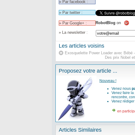
» Par facebook :
» Par twitter :
RobotBlog
on
» Par Google+ :
» La newsletter :
Les articles voisins
Exosquelette Power Loader avec Bébé 
Des prix Nobel et
Proposez votre article ...
Nouveau !
Venez nous
p
Venez faire la
rencontre, con
Venez rédige
en particip
Articles Similaires