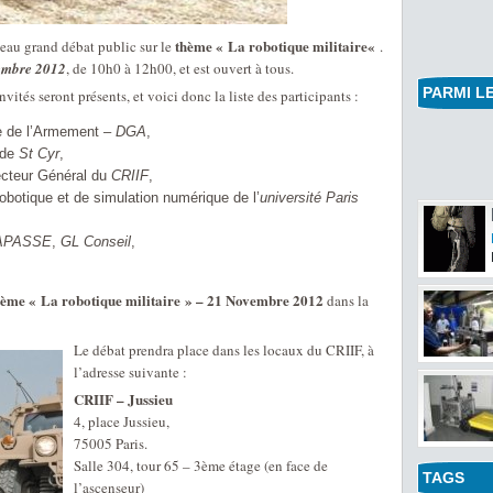
thème « La robotique militaire«
au grand débat public sur le
.
embre 2012
, de 10h0 à 12h00, et est ouvert à tous.
PARMI LE
vités seront présents, et voici donc la liste des participants :
le de l’Armement –
DGA
,
 de
St Cyr
,
ecteur Général du
CRIIF
,
obotique et de simulation numérique de l’
université Paris
LAPASSE
,
GL Conseil
,
thème « La robotique militaire » – 21 Novembre 2012
dans la
Le débat prendra place dans les locaux du CRIIF, à
l’adresse suivante :
CRIIF – Jussieu
4, place Jussieu,
75005 Paris.
Salle 304, tour 65 – 3ème étage (en face de
TAGS
l’ascenseur)