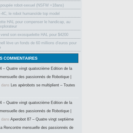
 poupée robot-sexuel (NSFW +18ans)
4C, le robot humanoïde top model
ette HAL pour compenser le handicap, au
xplorateur
vend son exosquelette HAL pour $4200
ell lève un fonds de 60 millions d’euros pour
e
S COMMENTAIRES
4 – Quatre vingt quatorzième Edition de la
mensuelle des passionnés de Robotique |
dans
Les apérobots se multiplient – Toutes
4 – Quatre vingt quatorzième Edition de la
mensuelle des passionnés de Robotique |
dans
Aperobot 87 – Quatre vingt septième
 la Rencontre mensuelle des passionnés de