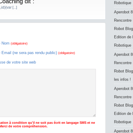
 Coaching
dit :
Robotique
id){var [...]
Aperobot 8
Rencontre 
Robot Blog
Edition de
e Nom
(obligatoire)
Robotique
e Email (ne sera pas rendu public)
(obligatoire)
Aperobot 8
sse de votre site web
Rencontre 
Robot Blog
les infos !
Aperobot 8
Rencontre 
Robot Blog
Edition de
Robotique
ation à condition qu'il ne soit pas écrit en langage SMS et ne
 Merci de votre compréhension.
Aperobot 8