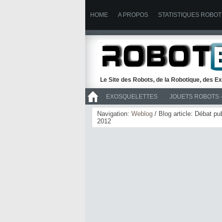
HOME
A PROPOS
STATISTIQUES ROBOT
Le Site des Robots, de la Robotique, des Ex
EXOSQUELETTES
JOUETS ROBOTS 
>> ROBOTS
Navigation:
Weblog
/ Blog article: Débat pu
2012