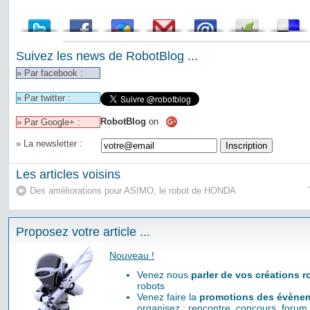
Suivez les news de RobotBlog ...
» Par facebook :
» Par twitter :
RobotBlog
on
» Par Google+ :
» La newsletter :
Les articles voisins
Des améliorations pour ASIMO, le robot de HONDA
Proposez votre article ...
Nouveau !
Venez nous
parler de vos créations 
robots
Venez faire la
promotions des évènem
organisez : rencontre, concours, forum,