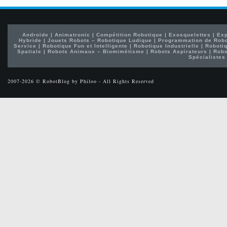
Androïde
|
Animatronic
|
Compétition Robotique
|
Exosquelettes
|
Exp
Hybride
|
Jouets Robots – Robotique Ludique
|
Programmation de Rob
Service
|
Robotique Fun et Intelligente
|
Robotique Industrielle
|
Robotiq
Spatiale
|
Robots Animaux – Biomimétisme
|
Robots Aspirateurs
|
Robo
Spécialistes
2007-2026 © RobotBlog by Philoo - All Rights Reserved