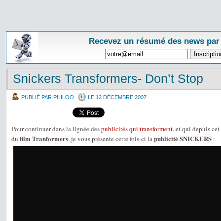
Recevez un résumé des news par
Snickers Transformers- Don’t Stop
PUBLIÉ PAR PHILOO
LE 12 DÉCEMBRE 2007
Pour continuer dans la lignée des
publicités qui transforment
, et qui depuis ce
film Tranformers
publicité SNICKERS
du
, je vous présente cette fois-ci la
: