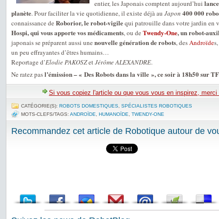
lance
entier, les Japonais comptent aujourd’hui
planète
400 000 robot
. Pour faciliter la vie quotidienne, il existe déjà au
Japon
Roborior, le robot-vigile
connaissance de
qui patrouille dans votre jardin en 
Hospi, qui vous apporte vos médicaments
Twendy-One
, un robot-auxi
, ou de
nouvelle génération de robots
japonais se préparent aussi une
, des
Androïde
s
un peu effrayantes d’êtres humains…
Reportage d’
Elodie PAKOSZ
et
Jérôme ALEXANDRE
.
l’émission – « Des Robots dans la ville », ce soir à 18h50 sur T
Ne ratez pas
Si vous copiez l'article ou que vous vous en inspirez, merci
CATÉGORIE(S):
ROBOTS DOMESTIQUES
,
SPÉCIALISTES ROBOTIQUES
MOTS-CLEFS/TAGS:
ANDROÏDE
,
HUMANOÏDE
,
TWENDY-ONE
Recommandez cet article de Robotique autour de vou