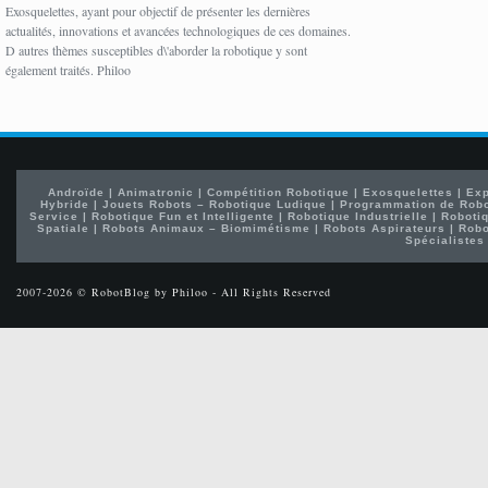
Exosquelettes, ayant pour objectif de présenter les dernières
actualités, innovations et avancées technologiques de ces domaines.
D autres thèmes susceptibles d\'aborder la robotique y sont
également traités. Philoo
Androïde
|
Animatronic
|
Compétition Robotique
|
Exosquelettes
|
Exp
Hybride
|
Jouets Robots – Robotique Ludique
|
Programmation de Rob
Service
|
Robotique Fun et Intelligente
|
Robotique Industrielle
|
Robotiq
Spatiale
|
Robots Animaux – Biomimétisme
|
Robots Aspirateurs
|
Robo
Spécialistes
2007-2026 © RobotBlog by Philoo - All Rights Reserved