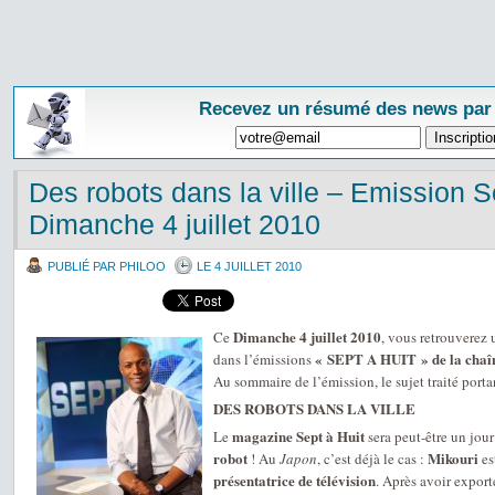
Recevez un résumé des news par
Des robots dans la ville – Emission Se
Dimanche 4 juillet 2010
PUBLIÉ PAR PHILOO
LE 4 JUILLET 2010
Dimanche 4 juillet 2010
Ce
, vous retrouverez
« SEPT A HUIT » de la chaî
dans l’émissions
Au sommaire de l’émission, le sujet traité portan
DES ROBOTS DANS LA VILLE
magazine Sept à Huit
Le
sera peut-être un jou
robot
Mikouri
! Au
Japon
, c’est déjà le cas :
es
présentatrice de télévision
. Après avoir export