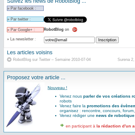
Suivez les news de RobotBlog ...
» Par facebook :
» Par twitter :
RobotBlog
on
» Par Google+ :
» La newsletter :
Les articles voisins
RobotBlog sur Twitter – Semaine 2010-07-04
Surena 2,
Proposez votre article ...
Nouveau !
Venez nous
parler de vos créations 
robots
Venez faire la
promotions des évènem
organisez : rencontre, concours, forum,
Venez rédiger une
news de robotique
en participant à
la rédaction d'un a