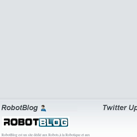
RobotBlog est un site dédié aux Robots,à la Robotique et aux