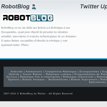
RobotBlog est un site dédié aux Robots,à la Robotique et aux
Exosquelettes, ayant pour objectif de présenter les dernières
actualités, innovations et avancées technologiques de ces domaines.
D autres thèmes susceptibles d\'aborder la robotique y sont
également traités. Philoo
Androïde
|
Animatronic
|
Compétition Robotique
|
Exosquelettes
|
Exp
Hybride
|
Jouets Robots – Robotique Ludique
|
Programmation de Rob
Service
|
Robotique Fun et Intelligente
|
Robotique Industrielle
|
Robotiq
Spatiale
|
Robots Animaux – Biomimétisme
|
Robots Aspirateurs
|
Robo
Spécialistes
2007-2026 © RobotBlog by Philoo - All Rights Reserved