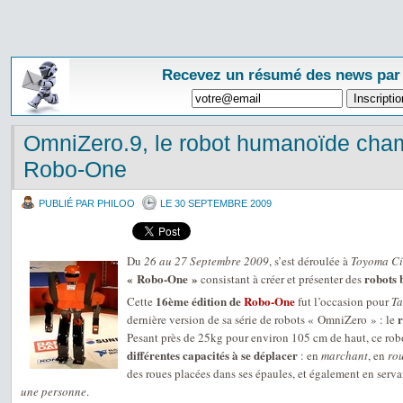
Recevez un résumé des news par
OmniZero.9, le robot humanoïde ch
Robo-One
PUBLIÉ PAR PHILOO
LE 30 SEPTEMBRE 2009
Du
26 au 27 Septembre 2009
, s’est déroulée à
Toyoma Ci
« Robo-One »
robots 
consistant à créer et présenter des
16ème édition de
Robo-One
Cette
fut l’occasion pour
Ta
dernière version de sa série de robots « OmniZero » : le
Pesant près de 25kg pour environ 105 cm de haut, ce robot
différentes capacités à se déplacer
: en
marchant
, en
ro
des roues placées dans ses épaules, et également en serv
une personne
.