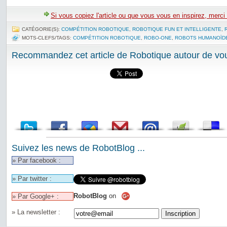
Si vous copiez l'article ou que vous vous en inspirez, merci
CATÉGORIE(S):
COMPÉTITION ROBOTIQUE
,
ROBOTIQUE FUN ET INTELLIGENTE
,
MOTS-CLEFS/TAGS:
COMPÉTITION ROBOTIQUE
,
ROBO-ONE
,
ROBOTS HUMANOÏD
Recommandez cet article de Robotique autour de vou
Suivez les news de RobotBlog ...
» Par facebook :
» Par twitter :
RobotBlog
on
» Par Google+ :
» La newsletter :