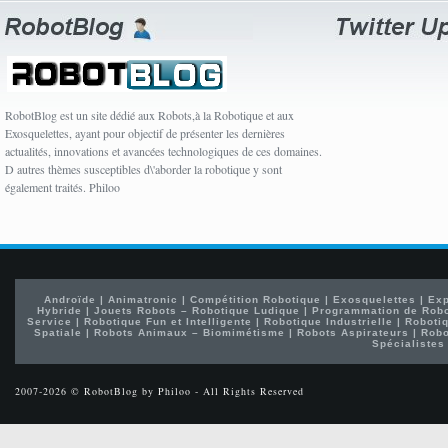
RobotBlog est un site dédié aux Robots,à la Robotique et aux
Exosquelettes, ayant pour objectif de présenter les dernières
actualités, innovations et avancées technologiques de ces domaines.
D autres thèmes susceptibles d\'aborder la robotique y sont
également traités. Philoo
Androïde
|
Animatronic
|
Compétition Robotique
|
Exosquelettes
|
Exp
Hybride
|
Jouets Robots – Robotique Ludique
|
Programmation de Rob
Service
|
Robotique Fun et Intelligente
|
Robotique Industrielle
|
Robotiq
Spatiale
|
Robots Animaux – Biomimétisme
|
Robots Aspirateurs
|
Robo
Spécialistes
2007-2026 © RobotBlog by Philoo - All Rights Reserved