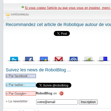
Si vous copiez l'article ou que vous vous en inspirez, merci
CATÉGORIE(S):
Recommandez cet article de Robotique autour de vou
Suivez les news de RobotBlog ...
» Par facebook :
» Par twitter :
RobotBlog
on
» Par Google+ :
» La newsletter :