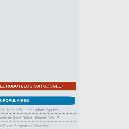
NEZ ROBOTBLOG SUR GOOGLE+
S POPULAIRES
d : le Site Web des robots Spykee
de du jouet Robot Ultimate Wall-E
le Robot Serpent de WowWee