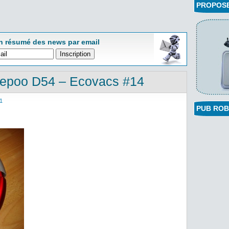
PROPOSEZ
n résumé des news par email
eepoo D54 – Ecovacs #14
1
PUB ROB