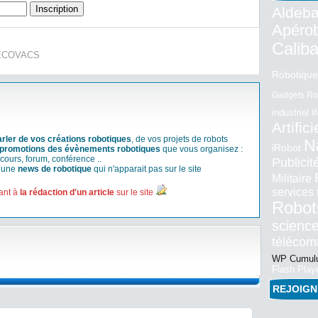
Aldeba
Apéro
Calib
d’ECOVACS
Robotique
Gadgets Ro
industriel
I
Artifici
arler de vos créations robotiques
, de vos projets de robots
N
iRobot
promotions des évènements robotiques
que vous organisez :
cours, forum, conférence ..
Publici
r une
news de robotique
qui n'apparait pas sur le site
Militaire
services
ant à
la rédaction d'un article
sur le site
Robot
science
téléco
WP Cumulu
Flash Play
REJOIG