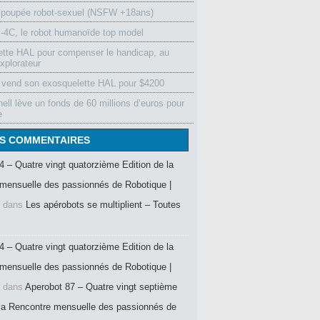
 poupée robot-sexuel (NSFW +18ans)
4C, le robot humanoïde top model
ette HAL pour compenser le handicap, au
xplorateur
vend son exosquelette HAL pour $4200
ell lève un fonds de 60 millions d’euros pour
e
S COMMENTAIRES
4 – Quatre vingt quatorzième Edition de la
mensuelle des passionnés de Robotique |
dans
Les apérobots se multiplient – Toutes
4 – Quatre vingt quatorzième Edition de la
mensuelle des passionnés de Robotique |
dans
Aperobot 87 – Quatre vingt septième
 la Rencontre mensuelle des passionnés de