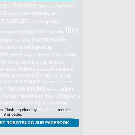
ran-Robotics
Apérobo
Androïde
bot
bras-robotique
Asimo
an
caméra
Compétition
CES
film
exosquelette
concours
exposition
humanoïde
GOSTAI
botiques
Intelligence-
NNOROBO
elle
intéraction
Internet
intéragir
intéractif
ao
Programmation de Robots
tés avec Robots
Robotique
Robocup
Robotique Médicale
robots-de-
robots-domestiques
Robots Aspirateurs
s Humanoïdes
salon
Roomba
-fiction
Transformers
Terminator
mmande
Wall-E
Urbi
WowWee
WIFI
s Flash tag cloud by
Roy Tanck
requires
er
9 or better.
NEZ ROBOTBLOG SUR FACEBOOK