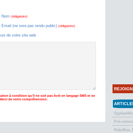
e Nom
(obligatoire)
e Email (ne sera pas rendu public)
(obligatoire)
sse de votre site web
REJOIG
ation à condition qu'il ne soit pas écrit en langage SMS et ne
 Merci de votre compréhension.
ARTICLE
SpykeeWorl
Pré-comman
RoboBoa, 