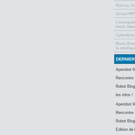
Roxxxy, la
Ucroa HRP-
L’exosquel
forum Nete
Cyberdyne 
Bruno Bonn
la robotiqu
DERNIER
Aperobot 9
Rencontre 
Robot Blog
les infos !
Aperobot 9
Rencontre 
Robot Blog
Edition de