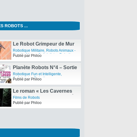
S ROBOTS ...
Robopocalypse – Comment
survivre à une révolte de
Robotique Fun et Intelligente
,
Robots ?
Robotique Insolite
Publié par Philoo
Le Robot Grimpeur de Mur
de SRI
Robotique Militaire
,
Robots Animaux -
Biomimétisme
,
Spécialistes Robotiques
Publié par Philoo
Planète Robots N°4 – Sortie
du Magazine
Robotique Fun et Intelligente
,
Spécialistes Robotiques
Publié par Philoo
Le roman « Les Cavernes
d’Acier » d’Asimov adapté
Films de Robots
au cinéma
Publié par Philoo