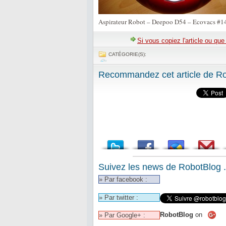
Aspirateur Robot – Deepoo D54 – Ecovacs #1
Si vous copiez l'article ou qu
CATÉGORIE(S):
Recommandez cet article de Rob
Suivez les news de RobotBlog .
» Par facebook :
» Par twitter :
RobotBlog
on
» Par Google+ :