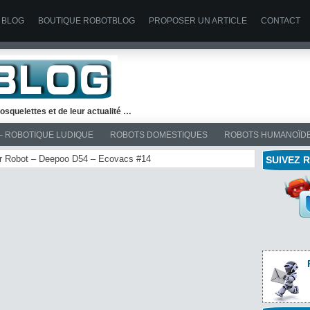
 BLOG
BOUTIQUE ROBOTBLOG
PROPOSER UN ARTICLE
CONTACT
osquelettes et de leur actualité …
– ROBOTIQUE LUDIQUE
ROBOTS DOMESTIQUES
ROBOTS HUMANOÏD
eur Robot – Deepoo D54 – Ecovacs #14
SUIVEZ 