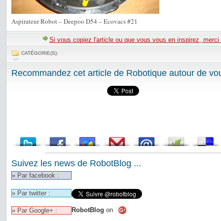
Aspirateur Robot – Deepoo D54 – Ecovacs #21
Si vous copiez l'article ou que vous vous en inspirez, merci
CATÉGORIE(S):
Recommandez cet article de Robotique autour de vou
Suivez les news de RobotBlog ...
» Par facebook :
» Par twitter :
RobotBlog
on
» Par Google+ :