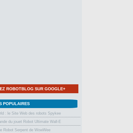
NEZ ROBOTBLOG SUR GOOGLE+
S POPULAIRES
d : le Site Web des robots Spykee
de du jouet Robot Ultimate Wall-E
le Robot Serpent de WowWee