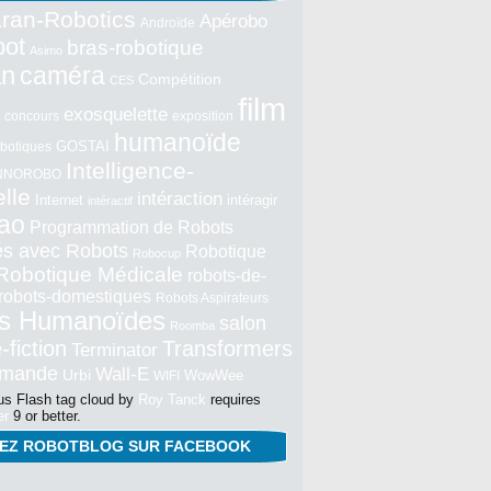
ran-Robotics
Apérobo
Androïde
bot
bras-robotique
Asimo
an
caméra
Compétition
CES
film
exosquelette
concours
exposition
humanoïde
GOSTAI
botiques
Intelligence-
NNOROBO
elle
intéraction
Internet
intéragir
intéractif
ao
Programmation de Robots
tés avec Robots
Robotique
Robocup
Robotique Médicale
robots-de-
robots-domestiques
Robots Aspirateurs
s Humanoïdes
salon
Roomba
-fiction
Transformers
Terminator
mmande
Wall-E
Urbi
WowWee
WIFI
s Flash tag cloud by
Roy Tanck
requires
er
9 or better.
NEZ ROBOTBLOG SUR FACEBOOK