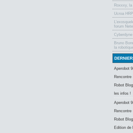
Roxxxy, la
Ucroa HRP-
L’exosquel
forum Nete
Cyberdyne 
Bruno Bonn
la robotiqu
DERNIER
Aperobot 9
Rencontre 
Robot Blog
les infos !
Aperobot 9
Rencontre 
Robot Blog
Edition de