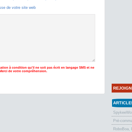
sse de votre site web
ation à condition qu'il ne soit pas écrit en langage SMS et ne
 Merci de votre compréhension.
REJOIG
ARTICLE
SpykeeWorl
Pré-comman
RoboBoa, 