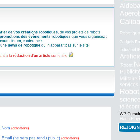
Aldeba
Apéro
Calib
arler de vos créations robotiques
, de vos projets de robots
Robotique
promotions des évènements robotiques
que vous organisez :
cours, forum, conférence ..
Gadgets Ro
r une
news de robotique
qui n'apparait pas sur le site
industriel
I
Artifici
ant à
la rédaction d'un article
sur le site
N
iRobot
Publici
Militaire
services
Robot
science
téléco
WP Cumulu
Flash Play
REJOIG
e Nom
(obligatoire)
e Email (ne sera pas rendu public)
(obligatoire)