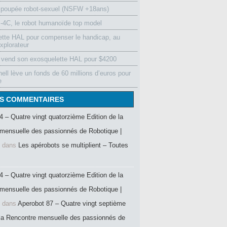
 poupée robot-sexuel (NSFW +18ans)
4C, le robot humanoïde top model
ette HAL pour compenser le handicap, au
xplorateur
vend son exosquelette HAL pour $4200
ell lève un fonds de 60 millions d’euros pour
e
S COMMENTAIRES
4 – Quatre vingt quatorzième Edition de la
mensuelle des passionnés de Robotique |
dans
Les apérobots se multiplient – Toutes
4 – Quatre vingt quatorzième Edition de la
mensuelle des passionnés de Robotique |
dans
Aperobot 87 – Quatre vingt septième
 la Rencontre mensuelle des passionnés de