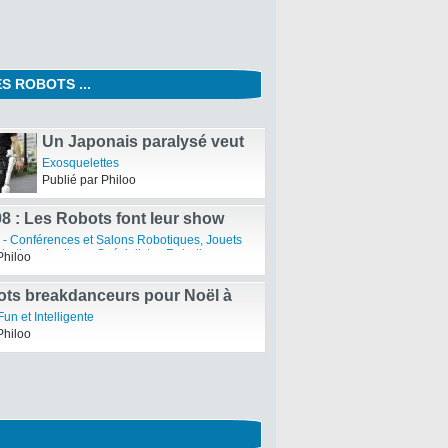
S ROBOTS ...
Tux Droid, le Robot
Pingouin
Programmation de Robots
,
Robotique
Fun et Intelligente
,
Robots de
Publié par Philoo
Compagnie
Un Japonais paralysé veut
gravir le Mont Saint-Michel
Exosquelettes
grâce à un exosquelette
Publié par Philoo
8 : Les Robots font leur show
 - Conférences et Salons Robotiques
,
Jouets
obotique Ludique
,
Spécialistes Robotiques
Philoo
ots breakdanceurs pour Noël à
ong
un et Intelligente
Philoo