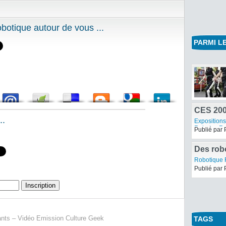
otique autour de vous ...
PARMI LE
..
CES 200
Expositions
Robots - R
Publié par 
Des rob
Hong K
Robotique F
Publié par 
ants – Vidéo Emission Culture Geek
TAGS