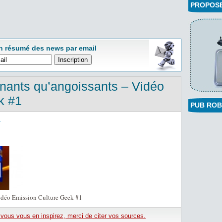
PROPOSEZ
n résumé des news par email
inants qu’angoissants – Vidéo
k #1
PUB ROB
1
Vidéo Emission Culture Geek #1
e vous vous en inspirez, merci de citer vos sources.