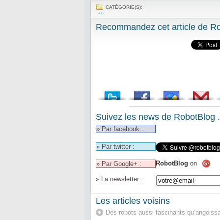
CATÉGORIE(S):
Recommandez cet article de Rob
Suivez les news de RobotBlog .
» Par facebook :
» Par twitter :
RobotBlog
on
» Par Google+ :
» La newsletter :
Les articles voisins
Des robots aussi fascinants qu’angoiss