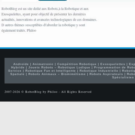
RobotBlog est un site dédié aux Robots,à la Robotique et aux
Exosquelettes, ayant pour objectif de présenter les dernières
actualités, innovations et avancées technologiques de ces domaines.
D autres thèmes susceptibles d\'aborder la robotique y sont
également traités. Philoo
Androïde
|
Animatronic
|
Compétition Robotique
|
Exosquelettes
|
Exp
Hybride
|
Jouets Robots – Robotique Ludique
|
Programmation de Rob
Service
|
Robotique Fun et Intelligente
|
Robotique Industrielle
|
Robotiq
Spatiale
|
Robots Animaux – Biomimétisme
|
Robots Aspirateurs
|
Robo
Spécialistes
2007-2026 © RobotBlog by Philoo - All Rights Reserved