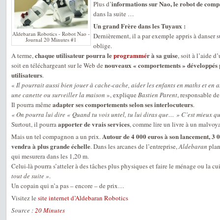
informations sur Nao, le robot de comp
Plus d’
dans la suite …
Un grand Frère dans les Tuyaux :
Aldebaran Robotics - Robot Nao -
Dernièrement, il a par exemple appris à danser 
Journal 20 Minutes #1
oblige.
chaque utilisateur pourra le
programmé
r à sa guise
A terme,
, soit à l’aide d
nouveaux « comportements » développés pa
soit en téléchargeant sur le Web de
utilisateurs
.
«
Il pourrait aussi bien jouer à cache-cache, aider les enfants en maths et en a
une canette ou surveiller la maison
», explique
Bastien Parent
, responsable de
adapter ses comportements selon ses interlocuteurs
Il pourra même
.
« On pourra lui dire « Quand tu vois untel, tu lui diras que… » C’est mieux qu’
apporter de vrais services
Surtout, il pourra
, comme lire un livre à un malvoya
Autour de 4 000 euros à son lancement, 3 0
Mais un tel compagnon a un prix.
vendra à plus grande échelle
. Dans les arcanes de l’entreprise,
Aldebaran
plan
qui mesurera dans les 1,20 m.
Celui-là pourra s’atteler à des tâches plus physiques et faire le ménage ou la cu
tout de suite »
.
Un copain qui n’a pas – encore – de prix…
Visitez le
site internet d’Aldebaran Robotics
Source :
20 Minutes