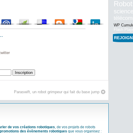
Robot
science
téléco
WP Cumulu
Flash Play
..
REJOIG
witter
Paraswift, un robot grimpeur qui fait du base jump
arler de vos créations robotiques
, de vos projets de robots
promotions des évènements robotiques
que vous organisez :