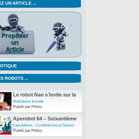
 UN ARTICLE ...
OTIQUE
S ROBOTS ...
EVOLTA World Challenge III,
le robot de Panasonic va
Robotique Fun et Intelligente
parcourir 500 km
Publié par Philoo
Le robot Nao s’invite sur la
course du Vendée Globe –
Robotique Insolite
Les chocolats de Noël
Publié par Philoo
Aperobot 64 – Soixantième