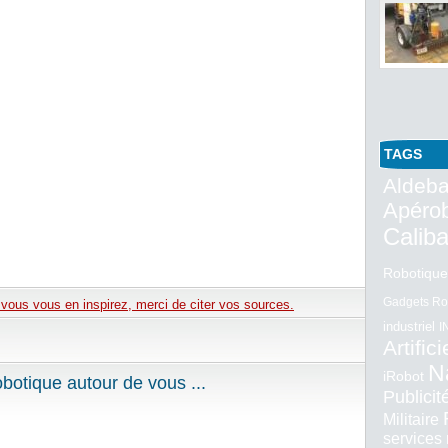
TAGS
Aldeba
Apéro
Calib
Robotique
Gadgets Ro
e vous vous en inspirez, merci de citer vos sources.
industriel
I
Artifici
N
iRobot
otique autour de vous ...
Publici
Militaire
services