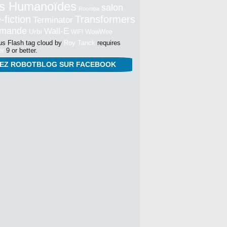
s Humanoïdes
salon
Roomba
-fiction
Transformers
Terminator
mmande
Wall-E
Urbi
WowWee
WIFI
s Flash tag cloud by
Roy Tanck
requires
er
9 or better.
NEZ ROBOTBLOG SUR FACEBOOK