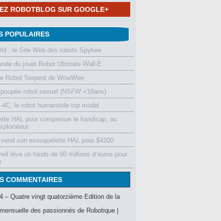
NEZ ROBOTBLOG SUR GOOGLE+
S POPULAIRES
d : le Site Web des robots Spykee
de du jouet Robot Ultimate Wall-E
le Robot Serpent de WowWee
 poupée robot-sexuel (NSFW +18ans)
4C, le robot humanoïde top model
ette HAL pour compenser le handicap, au
xplorateur
vend son exosquelette HAL pour $4200
ell lève un fonds de 60 millions d’euros pour
e
S COMMENTAIRES
4 – Quatre vingt quatorzième Edition de la
mensuelle des passionnés de Robotique |