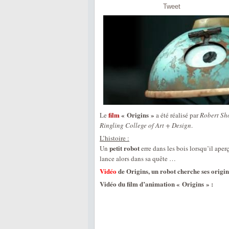
Tweet
film
« Origins »
Le
a été réalisé par
Robert Sh
Ringling College of Art + Design
.
L’histoire :
petit robot
Un
erre dans les bois lorsqu’il aperç
lance alors dans sa quête …
Vidéo
de Origins, un robot cherche ses origi
Vidéo du film d’animation « Origins » :