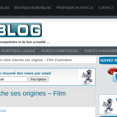
 BLOG
BOUTIQUE ROBOTBLOG
PROPOSER UN ARTICLE
CONTACT
osquelettes et de leur actualité …
– ROBOTIQUE LUDIQUE
ROBOTS DOMESTIQUES
ROBOTS HUMANOÏD
 un robot cherche ses origines – Film d’animation
SUIVEZ 
n résumé des news par email
che ses origines – Film
2011