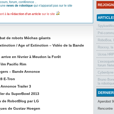
cours, forum, conférence ..
REJOIG
r une
news de robotique
qui n'apparait pas sur le site
ant à
la rédaction d'un article
sur le site
ARTICLE
SpykeeWorl
Pré-comman
bat de robots Méchas géants
RoboBoa, 
xtinction / Age of Extinction – Vidéo de la Bande
Roxxxy, la
Ucroa HRP-
 arrive en février à Meudon la Forêt
L’exosquel
ilm Pacific Rim
forum Nete
aegers – Bande Annonce
Cyberdyne 
R8 E-Tron
Bruno Bonn
la robotiqu
 Annonce Trailer 3
DERNIER
ailer du SuperBowl 2013
ew de RobotBlog par LG
Aperobot 9
iques de Gustav Hoegen
Rencontre 