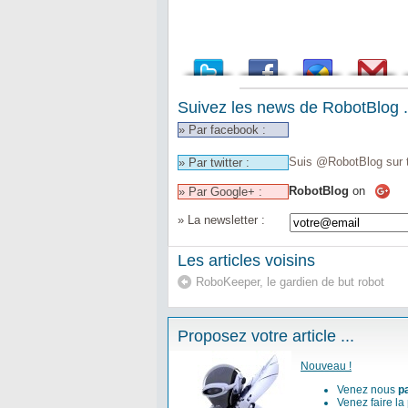
Suivez les news de RobotBlog .
» Par facebook :
Suis @RobotBlog sur t
» Par twitter :
RobotBlog
on
» Par Google+ :
» La newsletter :
Les articles voisins
RoboKeeper, le gardien de but robot
Proposez votre article ...
Nouveau !
Venez nous
p
Venez faire la