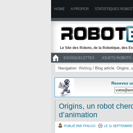
HOME
A PROPOS
STATISTIQUES ROBOT
Le Site des Robots, de la Robotique, des Ex
EXOSQUELETTES
JOUETS ROBOTS 
>> ROBOTS
Navigation:
Weblog
/ Blog article: Origins,
Recevez u
Origins, un robot cher
d’animation
PUBLIÉ PAR PHILOO
LE 11 SEPTEMBRE 