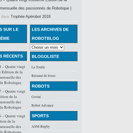
mensuelle des passionnés de Robotique |
dans
Trophée Apérobot 2018
S SUR LE
LES ARCHIVES DE
HÈME
ROBOTBLOG
S RÉCENTS
BLOGOLISTE
 – Quatre vingt
La Tourte
 Edition de la
Résumé de livres
mensuelle des
 de Robotique
ROBOTS
 – Quatre vingt
ition de la
Gostai
mensuelle des
Robot Advance
 de Robotique
 – Quatre vingt
SPORTS
tion de la
mensuelle des
ASM Rugby
 de Robotique