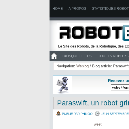
HOME
A PROPOS
STATISTIQUES ROBOT
Le Site des Robots, de la Robotique, des Ex
EXOSQUELETTES
JOUETS ROBOTS 
>> ROBOTS
Navigation:
Weblog
/ Blog article: Paraswif
Recevez u
Paraswift, un robot gr
PUBLIÉ PAR PHILOO
LE 14 SEPTEMBRE
Tweet