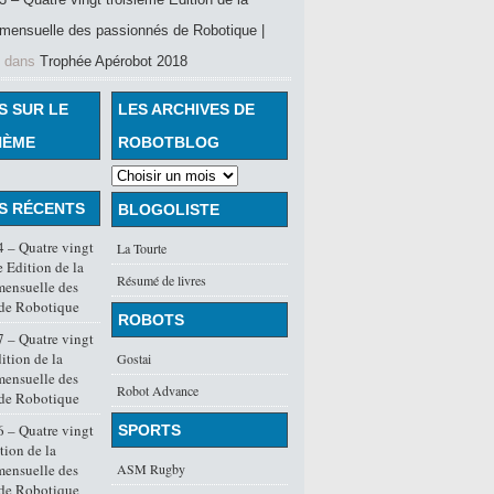
mensuelle des passionnés de Robotique |
dans
Trophée Apérobot 2018
S SUR LE
LES ARCHIVES DE
HÈME
ROBOTBLOG
S RÉCENTS
BLOGOLISTE
 – Quatre vingt
La Tourte
 Edition de la
Résumé de livres
mensuelle des
 de Robotique
ROBOTS
 – Quatre vingt
ition de la
Gostai
mensuelle des
Robot Advance
 de Robotique
 – Quatre vingt
SPORTS
tion de la
mensuelle des
ASM Rugby
 de Robotique