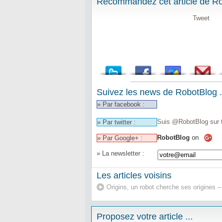
Recommandez cet article de Rob
Tweet
Suivez les news de RobotBlog .
» Par facebook :
Suis @RobotBlog sur t
» Par twitter :
RobotBlog
on
» Par Google+ :
» La newsletter :
Les articles voisins
Origins, un robot cherche ses origines –
Proposez votre article ...