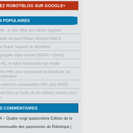
NEZ ROBOTBLOG SUR GOOGLE+
S POPULAIRES
d : le Site Web des robots Spykee
de du jouet Robot Ultimate Wall-E
le Robot Serpent de WowWee
 poupée robot-sexuel (NSFW +18ans)
4C, le robot humanoïde top model
ette HAL pour compenser le handicap, au
xplorateur
vend son exosquelette HAL pour $4200
ell lève un fonds de 60 millions d’euros pour
e
S COMMENTAIRES
4 – Quatre vingt quatorzième Edition de la
mensuelle des passionnés de Robotique |