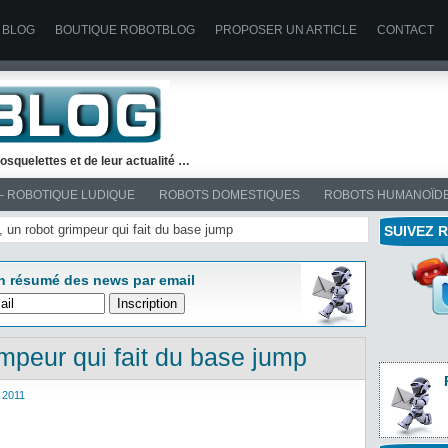
 BLOG
BOUTIQUE ROBOTBLOG
PROPOSER UN ARTICLE
CONTACT
osquelettes et de leur actualité …
– ROBOTIQUE LUDIQUE
ROBOTS DOMESTIQUES
ROBOTS HUMANOÏD
t, un robot grimpeur qui fait du base jump
SUIVEZ 
n résumé des news par email
impeur qui fait du base jump
 2011