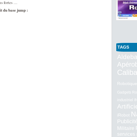
ns fortes …
it du base jump :
TAGS
Aldeba
Apéro
Calib
Robotique
Gadgets Ro
industriel
I
Artifici
N
iRobot
Publici
Militaire
services