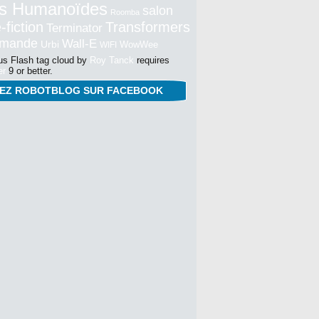
s Humanoïdes
salon
Roomba
-fiction
Transformers
Terminator
mmande
Wall-E
Urbi
WowWee
WIFI
s Flash tag cloud by
Roy Tanck
requires
er
9 or better.
NEZ ROBOTBLOG SUR FACEBOOK