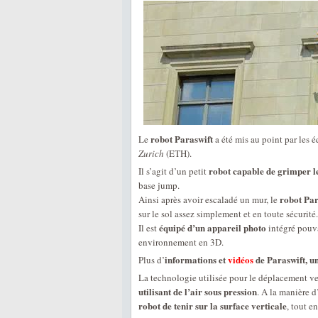
robot Paraswift
Le
a été mis au point par les 
Zurich
(ETH).
robot capable de grimper l
Il s’agit d’un petit
base jump.
robot Par
Ainsi après avoir escaladé un mur, le
sur le sol assez simplement et en toute sécurité.
équipé d’un appareil photo
Il est
intégré pouva
environnement en 3D.
informations et
vidéos
de Paraswift, u
Plus d’
La technologie utilisée pour le déplacement ver
utilisant de l’air sous pression
. A la manière d
robot de tenir sur la surface verticale
, tout e