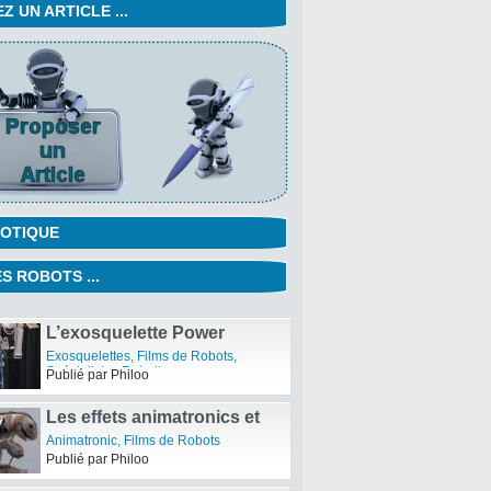
 UN ARTICLE ...
OTIQUE
S ROBOTS ...
L’exosquelette Power
Loader d’Activelink
Exosquelettes
,
Films de Robots
,
Spécialistes Robotiques
Publié par Philoo
Les effets animatronics et