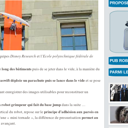
PROPOSEZ
équipes
Disney Research
et l’
Ecole polytechnique fédérale de
PUB ROB
e long des bâtiments
puis de se jeter dans le vide, à la manière du
PARMI LE
aswift déploie un parachute puis se lance dans le vide
et se pose
nt enregistrer des images utilisables pour reconstituer un
n robot grimpeur qui fait du base jump
dans la suite …
principe d’adhésion aux parois en
tical du robot, repose sur le
permet au
’une « mini tornade », la différence de pressurisation
n avançant.