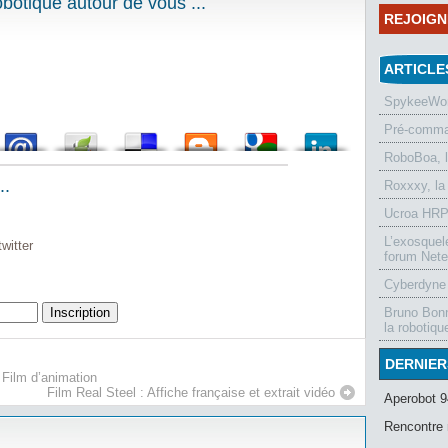
otique autour de vous ...
REJOIG
ARTICLE
SpykeeWorl
Pré-comman
RoboBoa, 
..
Roxxxy, la
Ucroa HRP-
L’exosquel
witter
forum Nete
Cyberdyne 
Bruno Bonn
la robotiqu
DERNIER
 Film d’animation
Film Real Steel : Affiche française et extrait vidéo
Aperobot 9
Rencontre 