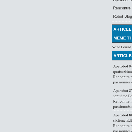
Rencontre 
Robot Blog
ARTICLE
MÊME T
None Found
ARTICLE
Aperobot 94
quatorzième
Rencontre 
passionnés
Aperobot 87
septième Ed
Rencontre 
passionnés
Aperobot 86
sixième Edi
Rencontre 
passionnés