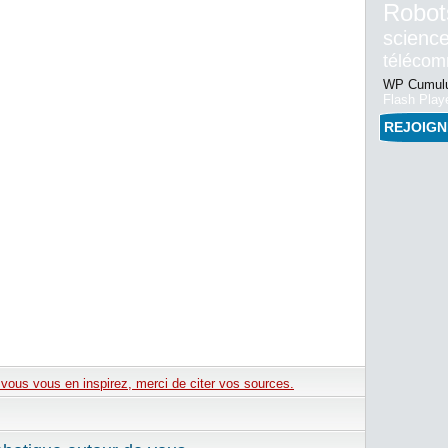
Robot
science
téléco
WP Cumulu
Flash Play
REJOIG
e vous vous en inspirez, merci de citer vos sources.