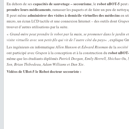
capacités de sauvetage – secourisme
robot uBOT-5
En dehors de ses
, le
peut 
prendre leurs médicaments
, ramasser les paquets et de faire un peu de nettoy
administrer des visites à domicile virtuelles des médecins
Il peut même
en ut
micro, un écran LCD tactile et une connexion Internet – des outils dont
Grupe
trouver d’autres utilisations par la suite.
«
Grand-mère peut prendre le robot par la main, se promener dans le jardin et
visite virtuelle avec son petit-fils qui vit de l’autre côté du pays
« , explique Gr
Les ingénieurs en informatique
Allen Hanson
et
Edward Riseman
de la
sociét
robot uBOT
ont participé avec
Grupen
à la conception et à la construction du
même que les étudiants diplômés
Patrick Deegan, Emily Horrell, Shichao Ou, 
Sen, Brian Thibodeau, Adam Williams et Dan Xie
.
Vidéos de UBot-5 le Robot docteur secouriste :