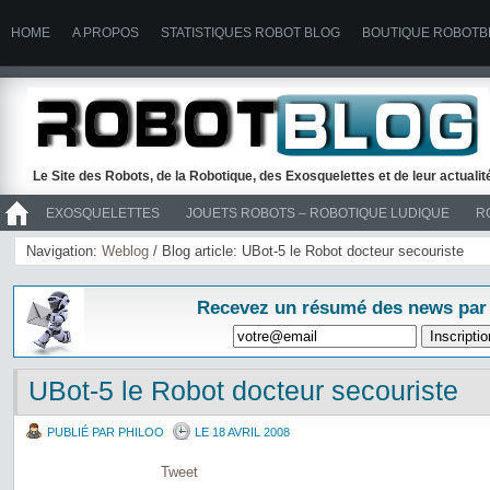
HOME
A PROPOS
STATISTIQUES ROBOT BLOG
BOUTIQUE ROBOTB
Le Site des Robots, de la Robotique, des Exosquelettes et de leur actuali
EXOSQUELETTES
JOUETS ROBOTS – ROBOTIQUE LUDIQUE
R
>> ROBOTS
Navigation:
Weblog
/ Blog article: UBot-5 le Robot docteur secouriste
Recevez un résumé des news par
UBot-5 le Robot docteur secouriste
PUBLIÉ PAR PHILOO
LE 18 AVRIL 2008
Tweet