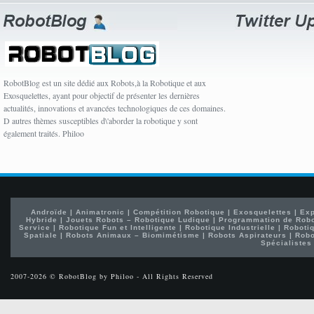
RobotBlog est un site dédié aux Robots,à la Robotique et aux
Exosquelettes, ayant pour objectif de présenter les dernières
actualités, innovations et avancées technologiques de ces domaines.
D autres thèmes susceptibles d\'aborder la robotique y sont
également traités. Philoo
Androïde
|
Animatronic
|
Compétition Robotique
|
Exosquelettes
|
Exp
Hybride
|
Jouets Robots – Robotique Ludique
|
Programmation de Rob
Service
|
Robotique Fun et Intelligente
|
Robotique Industrielle
|
Robotiq
Spatiale
|
Robots Animaux – Biomimétisme
|
Robots Aspirateurs
|
Robo
Spécialistes
2007-2026 © RobotBlog by Philoo - All Rights Reserved