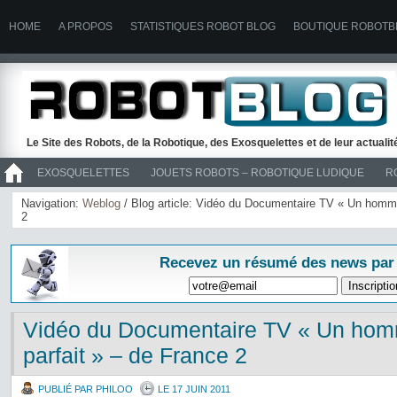
HOME
A PROPOS
STATISTIQUES ROBOT BLOG
BOUTIQUE ROBOTB
Le Site des Robots, de la Robotique, des Exosquelettes et de leur actuali
EXOSQUELETTES
JOUETS ROBOTS – ROBOTIQUE LUDIQUE
R
>> ROBOTS
Navigation:
Weblog
/ Blog article: Vidéo du Documentaire TV « Un homme
2
Recevez un résumé des news par
Vidéo du Documentaire TV « Un ho
parfait » – de France 2
PUBLIÉ PAR PHILOO
LE 17 JUIN 2011