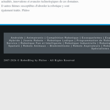
actualités, innovations et avancées technologiques de ces domaines.
D autres thèmes susceptibles d\'aborder la robotique y sont
également traités. Philoo
Androïde
|
Animatronic
|
Compétition Robotique
|
Exosquelettes
|
Exp
Hybride
|
Jouets Robots – Robotique Ludique
|
Programmation de Rob
Service
|
Robotique Fun et Intelligente
|
Robotique Industrielle
|
Robotiq
Spatiale
|
Robots Animaux – Biomimétisme
|
Robots Aspirateurs
|
Robo
Spécialistes
2007-2026 © RobotBlog by Philoo - All Rights Reserved