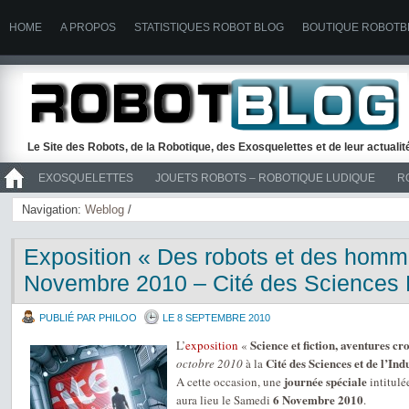
HOME
A PROPOS
STATISTIQUES ROBOT BLOG
BOUTIQUE ROBOTB
Le Site des Robots, de la Robotique, des Exosquelettes et de leur actuali
EXOSQUELETTES
JOUETS ROBOTS – ROBOTIQUE LUDIQUE
R
>> ROBOTS
Navigation:
Weblog
/
Exposition « Des robots et des homm
Novembre 2010 – Cité des Sciences 
PUBLIÉ PAR PHILOO
LE 8 SEPTEMBRE 2010
Science et fiction, aventures cr
L’
exposition
«
Cité des Sciences et de l’Ind
octobre 2010
à la
journée spéciale
A cette occasion, une
intitulé
6 Novembre 2010
aura lieu le Samedi
.