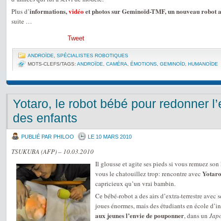
informations,
vidéo
et photos sur Geminoïd-TMF, un nouveau robot 
Plus d’
suite …
Tweet
ANDROÏDE
,
SPÉCIALISTES ROBOTIQUES
MOTS-CLEFS/TAGS:
ANDROÏDE
,
CAMÉRA
,
ÉMOTIONS
,
GEMINOÏD
,
HUMANOÏDE
Yotaro, le robot bébé pour redonner l’
des enfants
PUBLIÉ PAR PHILOO
LE 10 MARS 2010
TSUKUBA (AFP) – 10.03.2010
Il glousse et agite ses pieds si vous remuez son
Yotaro
vous le chatouillez trop: rencontre avec
capricieux qu’un vrai bambin.
Ce bébé-robot a des airs d’extra-terrestre avec 
joues énormes, mais des étudiants en école d’i
aux jeunes l’envie de pouponner
, dans un
Jap