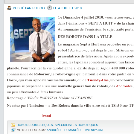
PUBLIÉ PAR PHILOO
LE 4 JUILLET 2010
Dimanche 4 juillet 2010
Ce
, vous retrouverez
« SEPT A HUIT » de la chaî
dans l’émissions
Au sommaire de l’émission, le sujet traité portan
DES ROBOTS DANS LA VILLE
magazine Sept à Huit
Le
sera peut-être un jou
robot
Mikouri
! Au
Japon
, c’est déjà le cas :
es
présentatrice de télévision
. Après avoir export
lance
entier, les Japonais comptent aujourd’hui
planète
400 000 robot
. Pour faciliter la vie quotidienne, il existe déjà au
Japon
Roborior, le robot-vigile
connaissance de
qui patrouille dans votre jardin en 
Hospi, qui vous apporte vos médicaments
Twendy-One
, un robot-auxi
, ou de
nouvelle génération de robots
japonais se préparent aussi une
, des
Androïde
s
un peu effrayantes d’êtres humains…
Reportage d’
Elodie PAKOSZ
et
Jérôme ALEXANDRE
.
l’émission – « Des Robots dans la ville », ce soir à 18h50 sur T
Ne ratez pas
Tweet
ROBOTS DOMESTIQUES
,
SPÉCIALISTES ROBOTIQUES
MOTS-CLEFS/TAGS:
ANDROÏDE
,
HUMANOÏDE
,
TWENDY-ONE