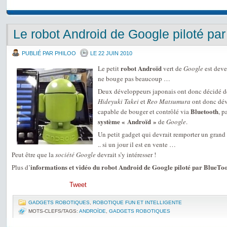
Le robot Android de Google piloté pa
PUBLIÉ PAR PHILOO
LE 22 JUIN 2010
robot Androïd
Le petit
vert de
Google
est deve
ne bouge pas beaucoup …
Deux développeurs japonais ont donc décidé de
Hideyuki Takei
et
Reo Matsumura
ont donc dév
Bluetooth
capable de bouger et contrôlé via
, p
système « Androïd »
de
Google
.
Un petit gadget qui devrait remporter un grand
.. si un jour il est en vente …
Peut être que la
société Google
devrait s’y intéresser !
informations et vidéo du robot Android de Google piloté par BlueTo
Plus d’
Tweet
GADGETS ROBOTIQUES
,
ROBOTIQUE FUN ET INTELLIGENTE
MOTS-CLEFS/TAGS:
ANDROÏDE
,
GADGETS ROBOTIQUES