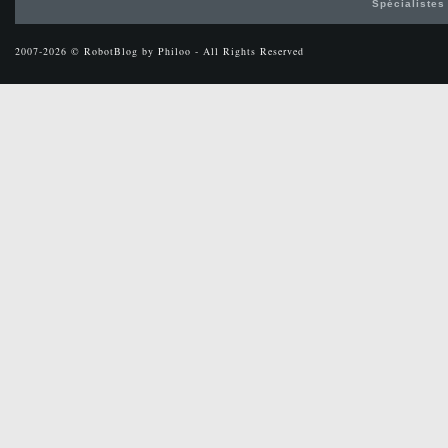
Spécialistes
2007-2026 © RobotBlog by Philoo - All Rights Reserved