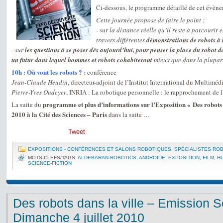
Ci-dessous, le programme détaillé de cet évène
Cette journée propose de faire le point :
- sur la distance réelle qu’il reste à parcourir 
travers différentes
démonstrations de robots à 
- sur
les questions à se poser dès aujourd’hui, pour penser la place du robot
un futur dans lequel hommes et robots cohabiteront
mieux que dans la plupart
10h : Où vont les robots ? :
conférence
Jean-Claude Heudin
, directeur-adjoint de l’Institut International du Multiméd
Pierre-Yves Oudeyer
, INRIA : La robotique personnelle : le rapprochement de
programme et plus d’informations sur l’Exposition « Des robot
La suite du
2010 à la Cité des Sciences – Paris
dans la suite …
Tweet
EXPOSITIONS - CONFÉRENCES ET SALONS ROBOTIQUES
,
SPÉCIALISTES RO
MOTS-CLEFS/TAGS:
ALDEBARAN-ROBOTICS
,
ANDROÏDE
,
EXPOSITION
,
FILM
,
H
SCIENCE-FICTION
Des robots dans la ville – Emission Se
Dimanche 4 juillet 2010