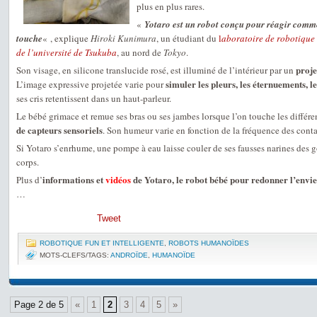
plus en plus rares.
«
Yotaro est un robot conçu pour réagir comme
touche
« , explique
Hiroki Kunimura
, un étudiant du
l
aboratoire de robotique
de l’université de Tsukuba
, au nord de
Tokyo
.
proje
Son visage, en silicone translucide rosé, est illuminé de l’intérieur par un
simuler les pleurs, les éternuements, l
L’image expressive projetée varie pour
ses cris retentissent dans un haut-parleur.
Le bébé grimace et remue ses bras ou ses jambes lorsque l’on touche les différe
de capteurs sensoriels
. Son humeur varie en fonction de la fréquence des cont
Si Yotaro s’enrhume, une pompe à eau laisse couler de ses fausses narines des g
corps.
informations et
vidéos
de Yotaro, le robot bébé pour redonner l’envie 
Plus d’
…
Tweet
ROBOTIQUE FUN ET INTELLIGENTE
,
ROBOTS HUMANOÏDES
MOTS-CLEFS/TAGS:
ANDROÏDE
,
HUMANOÏDE
Page 2 de 5
«
1
2
3
4
5
»