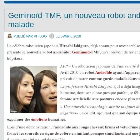
Geminoïd-TMF, un nouveau robot and
malade
PUBLIÉ PAR PHILOO
LE 5 AVRIL 2010
Hiroshi Ishiguro
Le célèbre roboticien japonais
, déjà connu pour avoir créé s
nouvelle robot androïde :
Geminoïd
-TMF
présenté sa
, qu’il prévoit de test
hôpitaux.
AFP
– Un roboticien japonais de l’
université 
robot
Androïde
ayant l’appare
Avril 2010 un
tester comme garde-malade dans u
prévoit de
Le
professeur Hiroshi Ishiguro
, qui a déjà ima
humaine, dont son clone presque parfait, se félic
femme artificielle aux postures encore plus na
«
Une nouvelle technologie suscite toujours de
son équipe 
négatives
« , a-t-il dit, ajoutant que
exprimer des
émotions
humaines
.
androïde aux longs cheveux bruns et vêtu d’une j
Lors d’une démonstration, l’
froncé les sourcils en signe de colère en imitant presque simultanément une
d’années qui lui a servi de modèle.