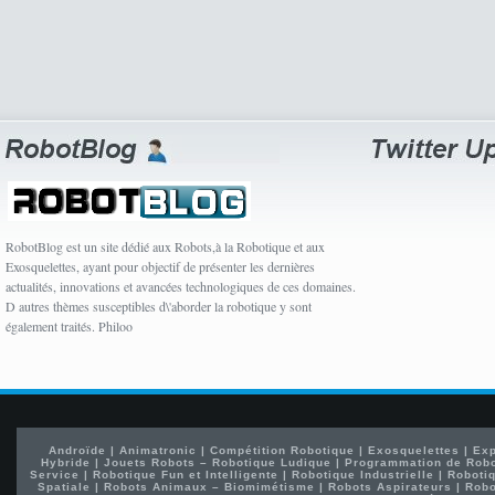
RobotBlog est un site dédié aux Robots,à la Robotique et aux
Exosquelettes, ayant pour objectif de présenter les dernières
actualités, innovations et avancées technologiques de ces domaines.
D autres thèmes susceptibles d\'aborder la robotique y sont
également traités. Philoo
Androïde
|
Animatronic
|
Compétition Robotique
|
Exosquelettes
|
Exp
Hybride
|
Jouets Robots – Robotique Ludique
|
Programmation de Rob
Service
|
Robotique Fun et Intelligente
|
Robotique Industrielle
|
Robotiq
Spatiale
|
Robots Animaux – Biomimétisme
|
Robots Aspirateurs
|
Robo