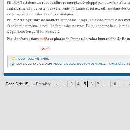
robot anthropomorphe
PETMAN est donc un
développé par la
société Bosto
américaine
, afin de tester des vêtements militaires spéciaux utilisés dans des c
extrême, réaction à des produits chimiques ..)
s’équilibre de manière autonome
PETMAN
lorsqu’il marche, effectue des mo
s’accroupit et même lorsqu’il effectue des pompes. Et tout comme la mule robo
rééquilibrer lorsqu’il est bousculé.
informations,
vidéo
et photos de Petman, le robot humanoïde de Bos
Plus d’
Tweet
ROBOTIQUE MILITAIRE
MOTS-CLEFS/TAGS:
ALPHADOG
,
BIGDOG
,
BOSTON DYNAMICS
,
HUMANOÏDE
,
P
Page 5 de 15
« Première
«
...
3
4
5
6
7
...
10
...