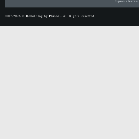
Spécialistes
2007-2026 © RobotBlog by Philoo - All Rights Reserved