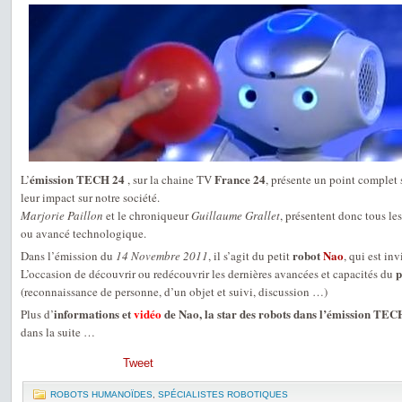
émission TECH 24
France 24
L’
, sur la chaine TV
, présente un point complet 
leur impact sur notre société.
Marjorie Paillon
et le chroniqueur
Guillaume Grallet
, présentent donc tous l
ou avancé technologique.
robot
Nao
Dans l’émission du
14 Novembre 2011
, il s’agit du petit
, qui est inv
p
L’occasion de découvrir ou redécouvrir les dernières avancées et capacités du
(reconnaissance de personne, d’un objet et suivi, discussion …)
informations et
vidéo
de Nao, la star des robots dans l’émission TEC
Plus d’
dans la suite …
Tweet
ROBOTS HUMANOÏDES
,
SPÉCIALISTES ROBOTIQUES