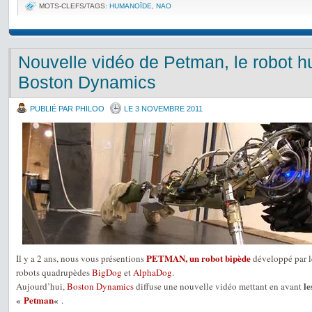
MOTS-CLEFS/TAGS:
HUMANOÏDE
,
NAO
Nouvelle vidéo de Petman, le robot 
Boston Dynamics
PUBLIÉ PAR PHILOO
LE 3 NOVEMBRE 2011
PETMAN, un robot bipède
Il y a 2 ans, nous vous présentions
développé par l
robots quadrupèdes
BigDog
et
AlphaDog
.
le
Aujourd’hui,
Boston Dynamics
diffuse une nouvelle vidéo mettant en avant
«
Petman
«
.