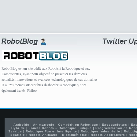
RobotBlog est un site dédié aux Robots,à la Robotique et aux
Exosquelettes, ayant pour objectif de présenter les dernières
actualités, innovations et avancées technologiques de ces domaines.
D autres thèmes susceptibles d\'aborder la robotique y sont
également traités. Philoo
Androïde
|
Animatronic
|
Compétition Robotique
|
Exosquelettes
|
Exp
Hybride
|
Jouets Robots – Robotique Ludique
|
Programmation de Rob
Service
|
Robotique Fun et Intelligente
|
Robotique Industrielle
|
Robotiq
Spatiale
|
Robots Animaux – Biomimétisme
|
Robots Aspirateurs
|
Robo