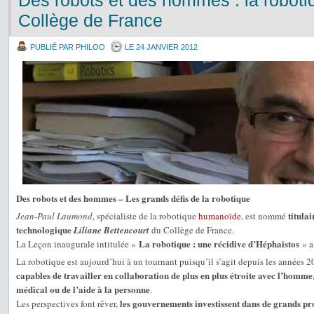
Des robots et des hommes : la roboti
Collège de France
PUBLIÉ PAR PHILOO
LE 24 JANVIER 2012
Des robots et des hommes – Les grands défis de la robotique
titula
Jean-Paul Laumond
, spécialiste de la robotique
humanoïde
, est nommé
technologique
Liliane Bettencourt
du Collège de France.
La robotique : une récidive d’Héphaistos
La Leçon inaugurale intitulée «
» a
La robotique est aujourd’hui à un tournant puisqu’il s’agit depuis les années 2
capables de travailler en collaboration de plus en plus étroite avec l’homme
médical ou de l’aide à la personne
.
les gouvernements investissent dans de grands 
Les perspectives font rêver,