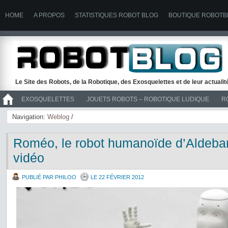
HOME
A PROPOS
STATISTIQUES ROBOT BLOG
BOUTIQUE ROBOTB
Le Site des Robots, de la Robotique, des Exosquelettes et de leur actuali
EXOSQUELETTES
JOUETS ROBOTS – ROBOTIQUE LUDIQUE
R
>> ROBOTS
Navigation:
Weblog
/
Roméo, le robot humanoïde d’Aldeba
vidéo
PUBLIÉ PAR PHILOO
LE 22 FÉVRIER 2012