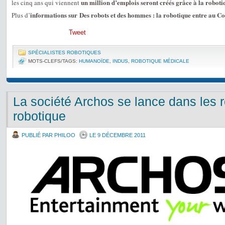
un million d’emplois seront créés grâce à la robotiq
les cinq ans qui viennent
informations sur Des robots et des hommes : la robotique entre au C
Plus d’
Tweet
SPÉCIALISTES ROBOTIQUES
MOTS-CLEFS/TAGS:
HUMANOÏDE
,
INDUS
,
ROBOTIQUE MÉDICALE
La société Archos se lance dans les r
robotique
PUBLIÉ PAR PHILOO
LE 9 DÉCEMBRE 2011