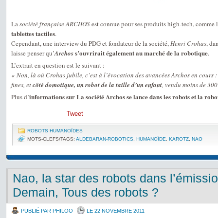
La
société française ARCHOS
est connue pour ses produits high-tech, comme l
tablettes tactiles
.
Cependant, une interview du PDG et fondateur de la société,
Henri Crohas
, da
s’ouvrirait également au marché de la robotique
laisse penser qu’
Archos
.
L’extrait en question est le suivant :
« Non, là où Crohas jubile, c’est à l’évocation des avancées Archos en cours : 
fines, et
côté domotique, un robot de la taille d’un enfant
, vendu moins de 300
informations sur La société Archos se lance dans les robots et la robo
Plus d’
Tweet
ROBOTS HUMANOÏDES
MOTS-CLEFS/TAGS:
ALDEBARAN-ROBOTICS
,
HUMANOÏDE
,
KAROTZ
,
NAO
Nao, la star des robots dans l’émiss
Demain, Tous des robots ?
PUBLIÉ PAR PHILOO
LE 22 NOVEMBRE 2011