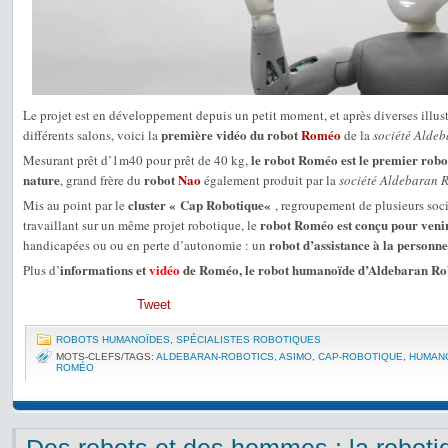
Le projet est en développement depuis un petit moment, et après diverses illust
première vidéo du robot
Roméo
différents salons, voici la
de la
société Aldeb
le robot Roméo est le premier rob
Mesurant prêt d’1m40 pour prêt de 40 kg,
nature
robot
Nao
, grand frère du
également produit par la
société Aldebaran 
cluster « Cap Robotique«
Mis au point par le
, regroupement de plusieurs soc
robot Roméo est conçu pour venir
travaillant sur un même projet robotique, le
robot d’assistance à la personne
handicapées ou ou en perte d’autonomie : un
informations et
vidéo
de Roméo, le robot humanoïde d’Aldebaran Ro
Plus d’
Tweet
ROBOTS HUMANOÏDES
,
SPÉCIALISTES ROBOTIQUES
MOTS-CLEFS/TAGS:
ALDEBARAN-ROBOTICS
,
ASIMO
,
CAP-ROBOTIQUE
,
HUMAN
ROMÉO