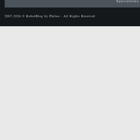
Spécialistes
2007-2026 © RobotBlog by Philoo - All Rights Reserved