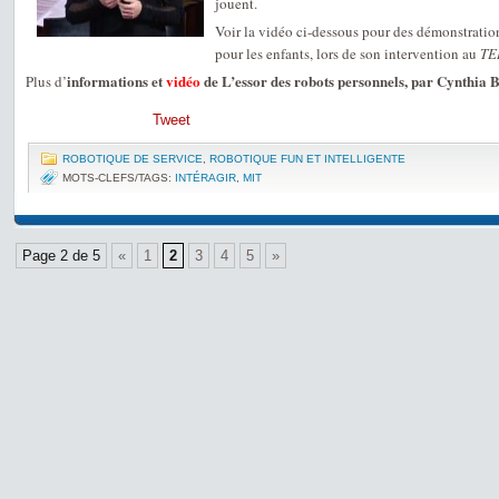
jouent.
Voir la vidéo ci-dessous pour des démonstratio
pour les enfants, lors de son intervention au
TE
informations et
vidéo
de L’essor des robots personnels, par Cynthia 
Plus d’
Tweet
ROBOTIQUE DE SERVICE
,
ROBOTIQUE FUN ET INTELLIGENTE
MOTS-CLEFS/TAGS:
INTÉRAGIR
,
MIT
Page 2 de 5
«
1
2
3
4
5
»