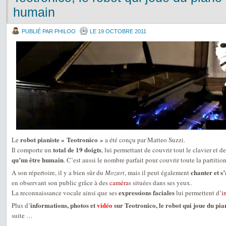
humain
PUBLIÉ PAR PHILOO
LE 19 OCTOBRE 2011
robot pianiste « Teotronico »
Le
a été conçu par Matteo Suzzi.
total de 19 doigts
Il comporte un
, lui permettant de couvrir tout le clavier et d
qu’un être humain
. C’est aussi le nombre parfait pour couvrir toute la partit
chanter et s
A son répertoire, il y a bien sûr du
Mozart
, mais il peut également
en observant son public grâce à des
caméra
s situées dans ses yeux.
expressions faciales
La reconnaissance vocale ainsi que ses
lui permettent d’
i
informations, photos et
vidéo
sur Teotronico, le robot qui joue du pi
Plus d’
suite …