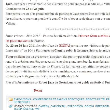
Jazz
. Jazz sera l’avatar mobile des visiteurs ne pouvant pas se rendre au « Vil
23 au 26 juin
CentQuatre du
.
Pour permettre au plus grand nombre de participer, Jazz pourra être contrôlé à 
les utilisateurs pourront prendre le contrôle du robot et se déplacer, voir et co
Village.
*************************************
Paris, France – Juin 2011
– Pour sa deuxième édition,
Futur en Seine a choisi 
les plus innovants
de
France
.
23 au 26 juin 2011
Du
, le robot Jazz de
GOSTAI
permettra aux visiteurs de par
en contrôlant le robot à distance
Innovations” au 104 à
Paris
. Suivez le guide
Futur en Seine
est un événement associant des prototypes technologiques à un
rendre la création numérique accessible au plus grand nombre. La manifestatio
dans de nombreux lieux en
Ile-de-France
. Le festival est une initiative portée
de compétitivité français dédié à la vie numérique, aux contenus, services et u
soutenu par la
Région Ile-de-France
et la ville de
Paris
.
informations sur Robot Jazz de Gostai, un robot guide au festival Fut
Plus d’
Tweet
EXPOSITIONS - CONFÉRENCES ET SALONS ROBOTIQUES
,
ROBOTS DE TÉLÉ
ROBOTIQUES
MOTS-CLEFS/TAGS:
CAMÉRA
,
CAP-DIGITAL
,
EXPOSITION
,
GOSTAI
,
INTÉRAGIR
TÉLÉPRÉSENCE
,
WIFI