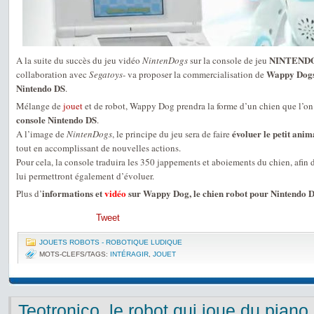
NINTENDO
A la suite du succès du jeu vidéo
NintenDogs
sur la console de jeu
Wappy Dogs,
collaboration avec
Segatoys
- va proposer la commercialisation de
Nintendo DS
.
Mélange de
jouet
et de robot, Wappy Dog prendra la forme d’un chien que l’on
console Nintendo DS
.
évoluer le petit anim
A l’image de
NintenDogs
, le principe du jeu sera de faire
tout en accomplissant de nouvelles actions.
Pour cela, la console traduira les 350 jappements et aboiements du chien, afin 
lui permettront également d’évoluer.
informations et
vidéo
sur Wappy Dog, le chien robot pour Nintendo 
Plus d’
Tweet
JOUETS ROBOTS - ROBOTIQUE LUDIQUE
MOTS-CLEFS/TAGS:
INTÉRAGIR
,
JOUET
Teotronico, le robot qui joue du piano 