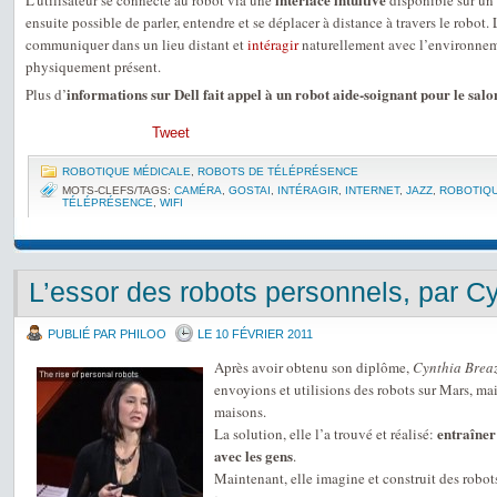
L’utilisateur se connecte au robot via une
disponible sur un 
ensuite possible de parler, entendre et se déplacer à distance à travers le robot.
communiquer dans un lieu distant et
intéragir
naturellement avec l’environnem
physiquement présent.
informations sur Dell fait appel à un robot aide-soignant pour le sal
Plus d’
Tweet
ROBOTIQUE MÉDICALE
,
ROBOTS DE TÉLÉPRÉSENCE
MOTS-CLEFS/TAGS:
CAMÉRA
,
GOSTAI
,
INTÉRAGIR
,
INTERNET
,
JAZZ
,
ROBOTIQU
TÉLÉPRÉSENCE
,
WIFI
L’essor des robots personnels, par C
PUBLIÉ PAR PHILOO
LE 10 FÉVRIER 2011
Après avoir obtenu son diplôme,
Cynthia Brea
envoyions et utilisions des robots sur Mars, ma
maisons.
entraîner
La solution, elle l’a trouvé et réalisé:
avec les gens
.
Maintenant, elle imagine et construit des robot