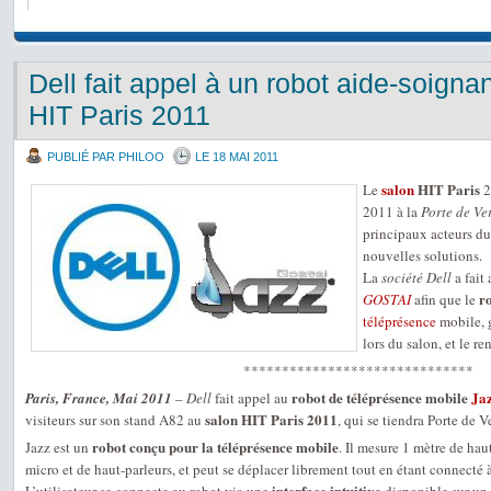
Dell fait appel à un robot aide-soigna
HIT Paris 2011
PUBLIÉ PAR PHILOO
LE 18 MAI 2011
salon
HIT Paris
Le
2
2011 à la
Porte de Ver
principaux acteurs du
nouvelles solutions.
La
société Dell
a fait
r
GOSTAI
afin que le
téléprésence
mobile, g
lors du salon, et le ren
******************************
robot de téléprésence mobile
Ja
Paris, France, Mai 2011
–
Dell
fait appel au
salon HIT Paris 2011
visiteurs sur son stand A82 au
, qui se tiendra Porte de 
robot conçu pour la téléprésence mobile
Jazz est un
. Il mesure 1 mètre de hau
micro et de haut-parleurs, et peut se déplacer librement tout en étant connecté 
interface intuitive