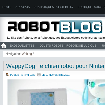
HOME
A PROPOS
STATISTIQUES ROBOT BLOG
BOUTIQUE ROBOTB
Le Site des Robots, de la Robotique, des Exosquelettes et de leur actuali
EXOSQUELETTES
JOUETS ROBOTS – ROBOTIQUE LUDIQUE
R
>> ROBOTS
Navigation:
Weblog
/
WappyDog, le chien robot pour Nint
PUBLIÉ PAR PHILOO
LE 12 NOVEMBRE 2011