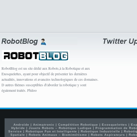
RobotBlog est un site dédié aux Robots,à la Robotique et aux
Exosquelettes, ayant pour objectif de présenter les dernières
actualités, innovations et avancées technologiques de ces domaines.
D autres thèmes susceptibles d\'aborder la robotique y sont
également traités. Philoo
Androïde
|
Animatronic
|
Compétition Robotique
|
Exosquelettes
|
Exp
Hybride
|
Jouets Robots – Robotique Ludique
|
Programmation de Rob
Service
|
Robotique Fun et Intelligente
|
Robotique Industrielle
|
Robotiq
Spatiale
|
Robots Animaux – Biomimétisme
|
Robots Aspirateurs
|
Robo