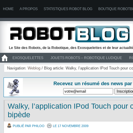
HOME
A PROPOS
STATISTIQUES ROBOT BLOG
BOUTIQUE ROBOTB
Le Site des Robots, de la Robotique, des Exosquelettes et de leur actuali
EXOSQUELETTES
JOUETS ROBOTS – ROBOTIQUE LUDIQUE
R
>> ROBOTS
Navigation:
Weblog
/ Blog article: Walky, l’application IPod Touch pour co
Recevez un résumé des news par
Walky, l’application IPod Touch pour c
bipède
PUBLIÉ PAR PHILOO
LE 17 NOVEMBRE 2009