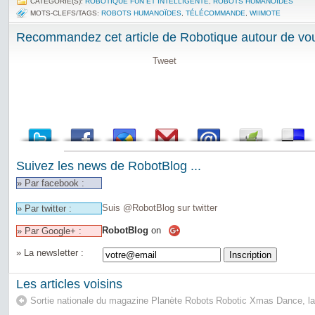
CATÉGORIE(S):
ROBOTIQUE FUN ET INTELLIGENTE
,
ROBOTS HUMANOÏDES
MOTS-CLEFS/TAGS:
ROBOTS HUMANOÏDES
,
TÉLÉCOMMANDE
,
WIIMOTE
Recommandez cet article de Robotique autour de vou
Tweet
Suivez les news de RobotBlog ...
» Par facebook :
Suis @RobotBlog sur twitter
» Par twitter :
RobotBlog
on
» Par Google+ :
» La newsletter :
Les articles voisins
Sortie nationale du magazine Planète Robots
Robotic Xmas Dance, la