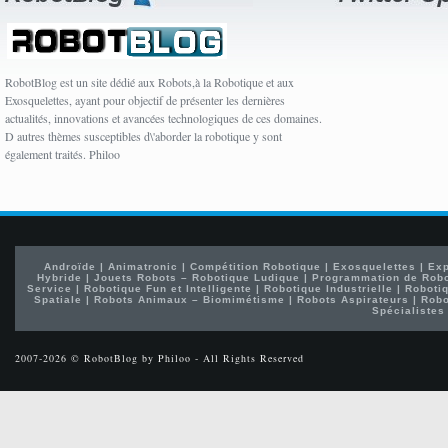
RobotBlog est un site dédié aux Robots,à la Robotique et aux
Exosquelettes, ayant pour objectif de présenter les dernières
actualités, innovations et avancées technologiques de ces domaines.
D autres thèmes susceptibles d\'aborder la robotique y sont
également traités. Philoo
Androïde
|
Animatronic
|
Compétition Robotique
|
Exosquelettes
|
Exp
Hybride
|
Jouets Robots – Robotique Ludique
|
Programmation de Rob
Service
|
Robotique Fun et Intelligente
|
Robotique Industrielle
|
Robotiq
Spatiale
|
Robots Animaux – Biomimétisme
|
Robots Aspirateurs
|
Robo
Spécialistes
2007-2026 © RobotBlog by Philoo - All Rights Reserved