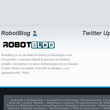
RobotBlog est un site dédié aux Robots,à la Robotique et aux
Exosquelettes, ayant pour objectif de présenter les dernières
actualités, innovations et avancées technologiques de ces domaines.
D autres thèmes susceptibles d\'aborder la robotique y sont
également traités. Philoo
Androïde
|
Animatronic
|
Compétition Robotique
|
Exosquelettes
|
Exp
Hybride
|
Jouets Robots – Robotique Ludique
|
Programmation de Rob
Service
|
Robotique Fun et Intelligente
|
Robotique Industrielle
|
Robotiq
Spatiale
|
Robots Animaux – Biomimétisme
|
Robots Aspirateurs
|
Robo