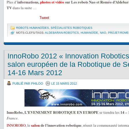
informations,
photos et vidéo
sur Les robots Nao et Roméo d’Aldebar
Plus d’
TV
dans la suite …
Tweet
ROBOTS HUMANOÏDES
,
SPÉCIALISTES ROBOTIQUES
MOTS-CLEFS/TAGS:
ALDEBARAN-ROBOTICS
,
HUMANOÏDE
,
NAO
,
PROJET-ROM
InnoRobo 2012 « Innovation Robotic
salon européen de la Robotique de Se
14-16 Mars 2012
PUBLIÉ PAR PHILOO
LE 15 MARS 2012
InnoRobo, L’EVENEMENT ROBOTIQUE EN EUROPE
14 –
se tiendra les
France
.
salon
de l’innovation robotique
INNOROBO
, le
, réunit la communauté interna