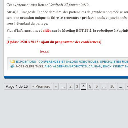
Cet évènement aura lieu ce
Vendredi 27 janvier 2012
.
Aussi, à l’image de l’année dernière, des partenaires de grande renommée se so
occasion unique de faire se rencontrer professionnels et passionnés
sera une
sous l’étendard du partage.
informations et
vidéo
sur le Meeting BOT.IT 2, la robotique à SupInf
Plus d’
…
[Update 25/01/2012 : ajout du programme des conférences]
Tweet
EXPOSITIONS - CONFÉRENCES ET SALONS ROBOTIQUES
,
SPÉCIALISTES RO
MOTS-CLEFS/TAGS:
AIBO
,
ALDEBARAN-ROBOTICS
,
CALIBAN
,
EMOX
,
KINECT
,
N
Page 4 de 16
« Première
«
...
2
3
4
5
6
...
10
...