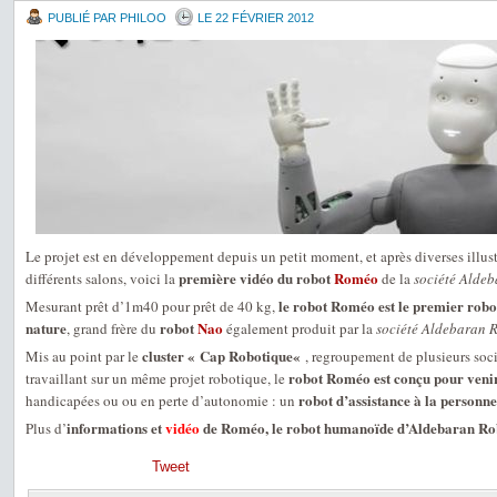
PUBLIÉ PAR PHILOO
LE 22 FÉVRIER 2012
Le projet est en développement depuis un petit moment, et après diverses illust
première vidéo du robot
Roméo
différents salons, voici la
de la
société Aldeb
le robot Roméo est le premier rob
Mesurant prêt d’1m40 pour prêt de 40 kg,
nature
robot
Nao
, grand frère du
également produit par la
société Aldebaran 
cluster « Cap Robotique«
Mis au point par le
, regroupement de plusieurs soc
robot Roméo est conçu pour venir
travaillant sur un même projet robotique, le
robot d’assistance à la personne
handicapées ou ou en perte d’autonomie : un
informations et
vidéo
de Roméo, le robot humanoïde d’Aldebaran Ro
Plus d’
Tweet