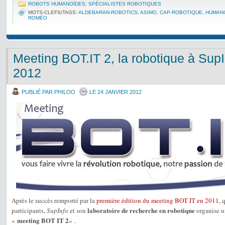
ROBOTS HUMANOÏDES
,
SPÉCIALISTES ROBOTIQUES
MOTS-CLEFS/TAGS:
ALDEBARAN-ROBOTICS
,
ASIMO
,
CAP-ROBOTIQUE
,
HUMAN
ROMÉO
Meeting BOT.IT 2, la robotique à SupI
2012
PUBLIÉ PAR PHILOO
LE 24 JANVIER 2012
Après le succès remporté par la
première édition du meeting BOT IT en 2011,
q
laboratoire de recherche en robotique
participants,
SupInfo
et son
organise u
meeting BOT IT 2
«
« .