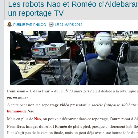
Les robots Nao et Roméo d’Aldebara
un reportage TV
PUBLIÉ PAR PHILOO
LE 21 MARS 2012
émission « C dans l’air »
L’
du
jeudi 15 mars 2012
était dédiée à la robotique e
parmi nous
« .
reportage vidéo
A cette occasion, un
présentait la
société française Aldebara
humanoïde
Nao
.
Mais en plus de
Nao
, on pouvait découvrir dans ce reportage, l’autre robot d’A
Premières images du robot Roméo de plein pied
, presque entièrement habill
Il ne s’agit pas de la version finale, mais on peut déjà avoir une bonne idée du r