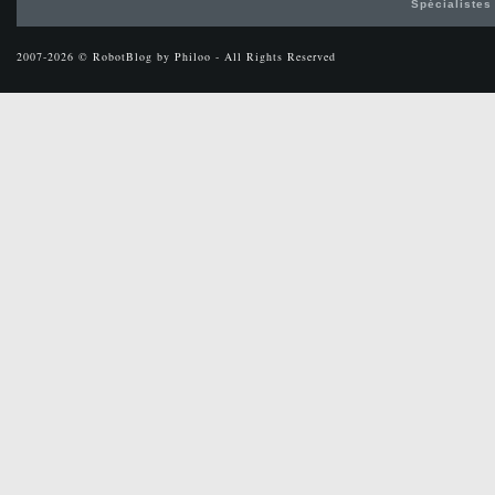
Spécialistes
2007-2026 © RobotBlog by Philoo - All Rights Reserved