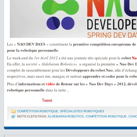
NAO DEV DAYS
première compétition européenne de
Les «
» constituent la
pour la robotique personnelle
.
robot
Na
Le week-end du
1er Avril 2012
a été une journée très spéciale pour le
« Nao Dev 
En effet, la
société « Aldebaran Robotics«
a organisé la première
Développeurs du robot Nao
complet de rassemblement pour les
, afin d’échang
apprendre et coder pour le rob
respectives, mais aussi rire, manger, et surtout
informations et
vidéo
de Retour sur les « Nao Dev Days » 2012, déve
Plus d’
robotique personnelle
dans la suite ..
Tweet
COMPÉTITION ROBOTIQUE
,
SPÉCIALISTES ROBOTIQUES
MOTS-CLEFS/TAGS:
ALDEBARAN-ROBOTICS
,
COMPÉTITION ROBOTIQUE
,
CON