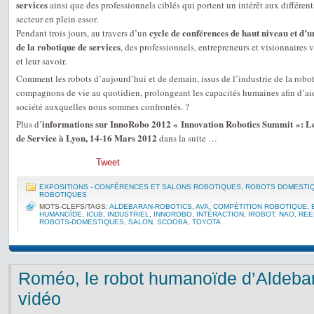
services
ainsi que des professionnels ciblés qui portent un intérêt aux différe
secteur en plein essor.
cycle de conférences de haut niveau et d’u
Pendant trois jours, au travers d’un
de la robotique de services
, des professionnels, entrepreneurs et visionnaires 
et leur savoir.
Comment les robots d’aujourd’hui et de demain, issus de l’industrie de la robot
compagnons de vie au quotidien, prolongeant les capacités humaines afin d’aid
société auxquelles nous sommes confrontés. ?
informations sur InnoRobo 2012 « Innovation Robotics Summit »: Le
Plus d’
de Service à Lyon, 14-16 Mars 2012
dans la suite …
Tweet
EXPOSITIONS - CONFÉRENCES ET SALONS ROBOTIQUES
,
ROBOTS DOMESTI
ROBOTIQUES
MOTS-CLEFS/TAGS:
ALDEBARAN-ROBOTICS
,
AVA
,
COMPÉTITION ROBOTIQUE
,
HUMANOÏDE
,
ICUB
,
INDUSTRIEL
,
INNOROBO
,
INTÉRACTION
,
IROBOT
,
NAO
,
REE
ROBOTS-DOMESTIQUES
,
SALON
,
SCOOBA
,
TOYOTA
Roméo, le robot humanoïde d’Aldeba
vidéo