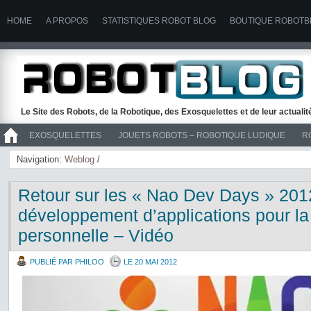
HOME
A PROPOS
STATISTIQUES ROBOT BLOG
BOUTIQUE ROBOTB
Le Site des Robots, de la Robotique, des Exosquelettes et de leur actuali
EXOSQUELETTES
JOUETS ROBOTS – ROBOTIQUE LUDIQUE
R
>> ROBOTS
Navigation:
Weblog
/
Retour sur les « Nao Dev Days » 201
développement d’applications pour la
personnelle – Vidéo
PUBLIÉ PAR PHILOO
LE 20 MAI 2012