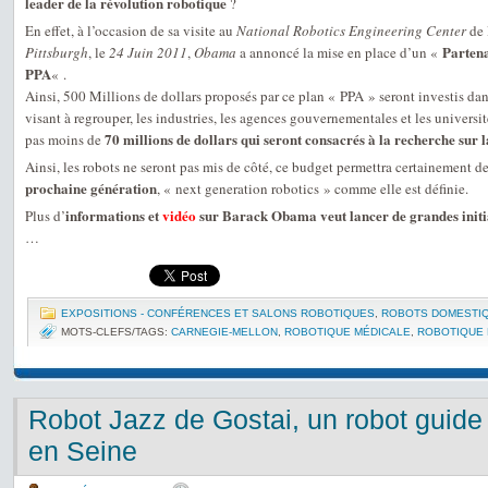
leader de la révolution robotique
?
En effet, à l’occasion de sa visite au
National Robotics Engineering Center
de 
Partena
Pittsburgh
, le
24 Juin 2011
,
Obama
a annoncé la mise en place d’un «
PPA
« .
Ainsi, 500 Millions de dollars proposés par ce plan « PPA » seront investis da
visant à regrouper, les industries, les agences gouvernementales et les université
70 millions de dollars qui seront consacrés à la recherche sur 
pas moins de
Ainsi, les robots ne seront pas mis de côté, ce budget permettra certainement d
prochaine génération
, « next generation robotics » comme elle est définie.
informations et
vidéo
sur Barack Obama veut lancer de grandes initi
Plus d’
…
EXPOSITIONS - CONFÉRENCES ET SALONS ROBOTIQUES
,
ROBOTS DOMESTI
MOTS-CLEFS/TAGS:
CARNEGIE-MELLON
,
ROBOTIQUE MÉDICALE
,
ROBOTIQUE 
Robot Jazz de Gostai, un robot guide 
en Seine