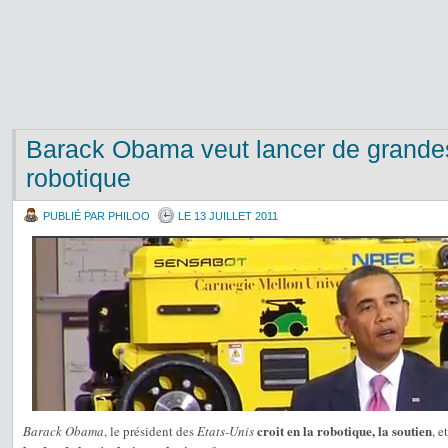
Barack Obama veut lancer de grandes 
robotique
PUBLIÉ PAR PHILOO
LE 13 JUILLET 2011
croit en la robotique, la soutien
Barack Obama
, le président des
Etats-Unis
, e