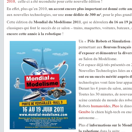
2010
, celle-ci a été reconduite pour cette nouvelle édition !
un accent encore plus important est donné cette a
En effet, plus qu’en 2010,
zone dédiée de 300 m²
aux nouvelles technologies, sur une
, pour le plus grand 
Mondial du Modélisme 2011
du 16 au 19 j
Cette édition du
, qui se déroulera
classiques qui font le succès de ce salon – trains, maquettes, voitures, bateaux,
encore cette année à la robotique
!
Pôle Robots et Simulation
Un «
»
fleurons français
permettant aux
d’exposer et démontrer la divers
au Salon du Modélisme.
Cet espace déjà très présentés en
Nouvelles Technologies liées au
ont eu un succès mérité auprès d
technologies vont faire leur appar
Durant les 4 jours du salon, anim
Toutes les 30 minutes, de nouveau
scène centrale du monde des robo
Robots
humanoïde
s,
Pleo
le dino
Genibo
le chien high-tech ou en
autonome…
informations sur le Mond
Plus d’
la robotique
dans la suite ….