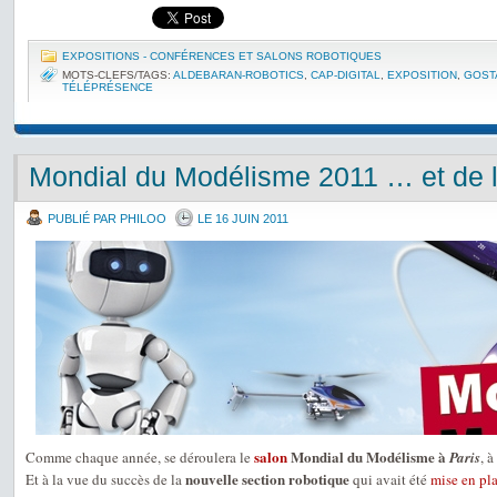
EXPOSITIONS - CONFÉRENCES ET SALONS ROBOTIQUES
MOTS-CLEFS/TAGS:
ALDEBARAN-ROBOTICS
,
CAP-DIGITAL
,
EXPOSITION
,
GOST
TÉLÉPRÉSENCE
Mondial du Modélisme 2011 … et de l
PUBLIÉ PAR PHILOO
LE 16 JUIN 2011
salon
Mondial du Modélisme à
Comme chaque année, se déroulera le
Paris
, à
nouvelle section robotique
Et à la vue du succès de la
qui avait été
mise en pla