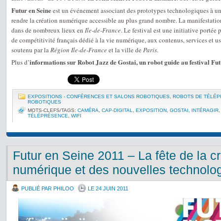
Futur en Seine
est un événement associant des prototypes technologiques à un
rendre la création numérique accessible au plus grand nombre. La manifestatio
dans de nombreux lieux en
Ile-de-France
. Le festival est une initiative portée
de compétitivité français dédié à la vie numérique, aux contenus, services et u
soutenu par la
Région Ile-de-France
et la ville de
Paris
.
informations sur Robot Jazz de Gostai, un robot guide au festival Fut
Plus d’
EXPOSITIONS - CONFÉRENCES ET SALONS ROBOTIQUES
,
ROBOTS DE TÉLÉ
ROBOTIQUES
MOTS-CLEFS/TAGS:
CAMÉRA
,
CAP-DIGITAL
,
EXPOSITION
,
GOSTAI
,
INTÉRAGIR
TÉLÉPRÉSENCE
,
WIFI
Futur en Seine 2011 – La fête de la c
numérique et des nouvelles technolo
PUBLIÉ PAR PHILOO
LE 24 JUIN 2011