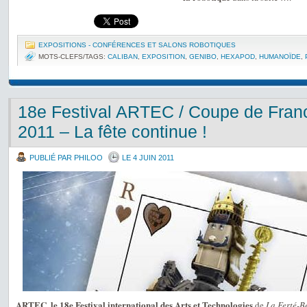
EXPOSITIONS - CONFÉRENCES ET SALONS ROBOTIQUES
MOTS-CLEFS/TAGS:
CALIBAN
,
EXPOSITION
,
GENIBO
,
HEXAPOD
,
HUMANOÏDE
,
18e Festival ARTEC / Coupe de Fran
2011 – La fête continue !
PUBLIÉ PAR PHILOO
LE 4 JUIN 2011
ARTEC, le 18e Festival international des Arts et Technologies
de
La Ferté-B