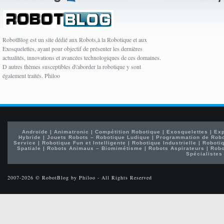
RobotBlog est un site dédié aux Robots,à la Robotique et aux
Exosquelettes, ayant pour objectif de présenter les dernières
actualités, innovations et avancées technologiques de ces domaines.
D autres thèmes susceptibles d\'aborder la robotique y sont
également traités. Philoo
Androïde
|
Animatronic
|
Compétition Robotique
|
Exosquelettes
|
Exp
Hybride
|
Jouets Robots – Robotique Ludique
|
Programmation de Rob
Service
|
Robotique Fun et Intelligente
|
Robotique Industrielle
|
Robotiq
Spatiale
|
Robots Animaux – Biomimétisme
|
Robots Aspirateurs
|
Robo
Spécialistes
2007-2026 © RobotBlog by Philoo - All Rights Reserved