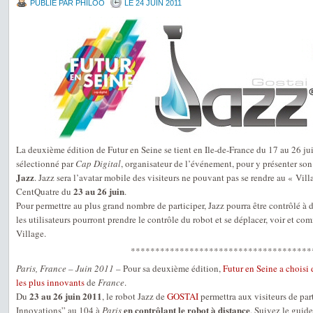
PUBLIÉ PAR PHILOO
LE 24 JUIN 2011
La deuxième édition de Futur en Seine se tient en Ile-de-France du 17 au 26 j
sélectionné par
Cap Digital
, organisateur de l’événement, pour y présenter so
Jazz
. Jazz sera l’avatar mobile des visiteurs ne pouvant pas se rendre au « Vil
23 au 26 juin
CentQuatre du
.
Pour permettre au plus grand nombre de participer, Jazz pourra être contrôlé à 
les utilisateurs pourront prendre le contrôle du robot et se déplacer, voir et co
Village.
*************************************
Paris, France – Juin 2011
– Pour sa deuxième édition,
Futur en Seine a choisi 
les plus innovants
de
France
.
23 au 26 juin 2011
Du
, le robot Jazz de
GOSTAI
permettra aux visiteurs de par
en contrôlant le robot à distance
Innovations” au 104 à
Paris
. Suivez le guide