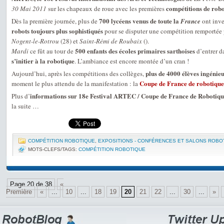
compétitions de rob
30 Mai 2011
sur les chapeaux de roue avec les premières
700 lycéens venus de toute la
Dès la première journée, plus de
France
ont inve
robots toujours plus sophistiqués
pour se disputer une compétition remportée 
Nogent-le-Rotrou
(28) et
Saint-Rémi de Roubaix
().
500 enfants des écoles primaires sarthoises
Mardi
ce fût au tour de
d’entrer d
s’initier à la robotique
. L’ambiance est encore montée d’un cran !
plus de 4000 élèves ingénieu
Aujourd’hui, après les compétitions des collèges,
Coupe de France de robotique
moment le plus attendu de la manifestation : la
informations sur 18e Festival ARTEC / Coupe de France de Robotique
Plus d’
la suite …
COMPÉTITION ROBOTIQUE
,
EXPOSITIONS - CONFÉRENCES ET SALONS ROBO
MOTS-CLEFS/TAGS:
COMPÉTITION ROBOTIQUE
Page 20 de 38
«
Première
«
...
10
...
18
19
20
21
22
...
30
...
»