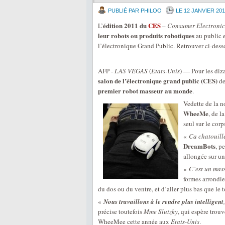
PUBLIÉ PAR PHILOO
LE 12 JANVIER 201
édition 2011 du
CES
L’
–
Consumer Electroni
leur robots ou produits robotiques
au public e
l’électronique Grand Public. Retrouver ci-dess
AFP -
LAS VEGAS
(
Etats-Unis
) — Pour les diza
salon de l’électronique grand public (CES)
d
premier robot masseur au monde
.
Vedette de la 
WheeMe
, de l
seul sur le cor
«
Ca chatouill
DreamBots
, p
allongée sur un
«
C’est un mass
formes arrondie
du dos ou du ventre, et d’aller plus bas que le 
«
Nous travaillons à le rendre plus intelligent
précise toutefois
Mme Slutzky
, qui espère trou
WheeMee cette année aux
Etats-Unis
.