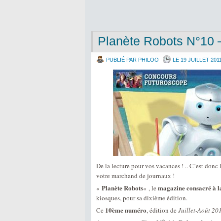
Planète Robots N°10 
PUBLIÉ PAR PHILOO
LE 19 JUILLET 201
De la lecture pour vos vacances ! .. C’est don
votre marchand de journaux !
Planète Robots
magazine consacré à l
«
« , le
kiosques, pour sa dixième édition.
10ème numéro
Ce
, édition de
Juillet-Août 20