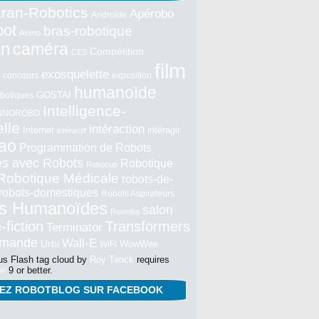
ran-Robotics
Apérobo
Androïde
bot
bras-robotique
Asimo
an
caméra
Compétition
CES
film
exosquelette
concours
exposition
humanoïde
GOSTAI
botiques
Intelligence-
NNOROBO
elle
intéraction
Internet
intéragir
intéractif
ao
Programmation de Robots
tés avec Robots
Robotique
Robocup
Robotique Médicale
robots-de-
robots-domestiques
Robots Aspirateurs
s Humanoïdes
salon
Roomba
-fiction
Transformers
Terminator
mmande
Wall-E
Urbi
WowWee
WIFI
s Flash tag cloud by
Roy Tanck
requires
er
9 or better.
NEZ ROBOTBLOG SUR FACEBOOK