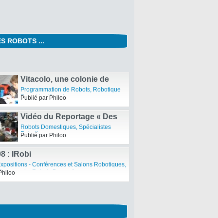
S ROBOTS ...
Le Robot Serpent de la
société SINTEF
Robotique Fun et Intelligente
,
Robots
Animaux - Biomimétisme
,
Spécialistes
Publié par Philoo
Robotiques
Vitacolo, une colonie de
vacances pour fabriquer des
Programmation de Robots
,
Robotique
robots
Fun et Intelligente
Publié par Philoo
Vidéo du Reportage « Des
robots dans la ville » –
Robots Domestiques
,
Spécialistes
Emission Sept à huit –
Robotiques
Publié par Philoo
Dimanche 4 juillet 2010
8 : IRobi
xpositions - Conférences et Salons Robotiques
,
 Compagnie
,
Robots Domestiques
Philoo