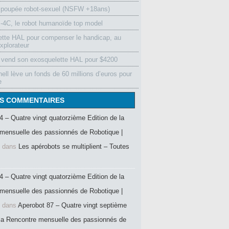
 poupée robot-sexuel (NSFW +18ans)
4C, le robot humanoïde top model
ette HAL pour compenser le handicap, au
xplorateur
vend son exosquelette HAL pour $4200
ell lève un fonds de 60 millions d’euros pour
e
S COMMENTAIRES
4 – Quatre vingt quatorzième Edition de la
mensuelle des passionnés de Robotique |
dans
Les apérobots se multiplient – Toutes
4 – Quatre vingt quatorzième Edition de la
mensuelle des passionnés de Robotique |
dans
Aperobot 87 – Quatre vingt septième
 la Rencontre mensuelle des passionnés de