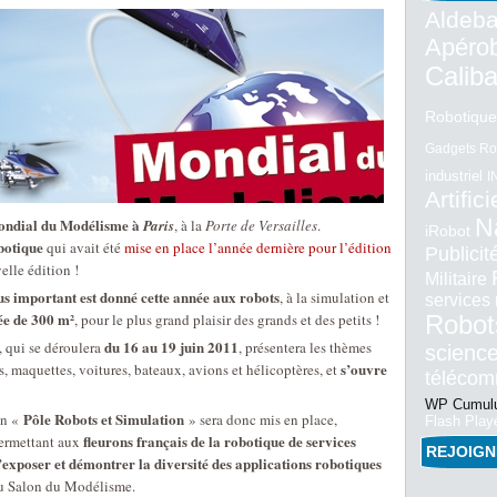
Aldeba
Apéro
Calib
Robotique
Gadgets Ro
industriel
I
Artifici
N
ndial du Modélisme à
Paris
, à la
Porte de Versailles
.
iRobot
botique
qui avait été
mise en place l’année dernière pour l’édition
Publici
elle édition !
Militaire
us important est donné cette année aux robots
, à la simulation et
services
ée de 300 m²
, pour le plus grand plaisir des grands et des petits !
Robot
du 16 au 19 juin 2011
, qui se déroulera
, présentera les thèmes
science
s’ouvre
ns, maquettes, voitures, bateaux, avions et hélicoptères, et
téléco
WP Cumulu
Pôle Robots et Simulation
n «
» sera donc mis en place,
Flash Play
fleurons français de la robotique de services
ermettant aux
REJOIG
’exposer et démontrer la diversité des applications robotiques
u Salon du Modélisme.