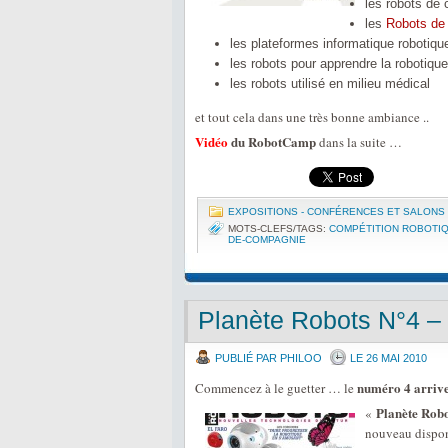
les robots de 
les
Robots de
les plateformes informatique robotiq
les robots pour apprendre la robotiqu
les robots utilisé en milieu médical
et tout cela dans une très bonne ambiance ..
Vidéo
du RobotCamp
dans la suite …
EXPOSITIONS - CONFÉRENCES ET SALONS
MOTS-CLEFS/TAGS:
COMPÉTITION ROBOTI
DE-COMPAGNIE
Planète Robots N°4 –
PUBLIÉ PAR PHILOO
LE 26 MAI 2010
numéro 4 arrive
Commencez à le guetter … le
Planète Robo
«
nouveau dispon