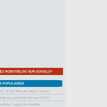
NEZ ROBOTBLOG SUR GOOGLE+
S POPULAIRES
d : le Site Web des robots Spykee
de du jouet Robot Ultimate Wall-E
le Robot Serpent de WowWee