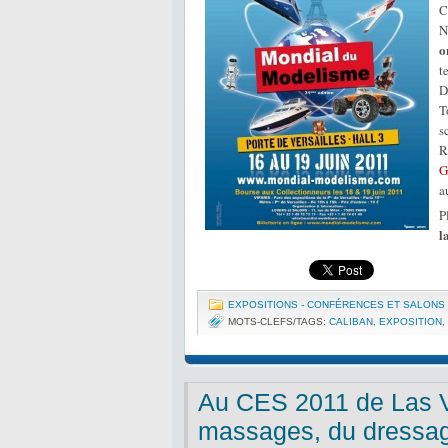
C
N
o
t
D
T
s
R
G
a
P
l
EXPOSITIONS - CONFÉRENCES ET SALONS
MOTS-CLEFS/TAGS:
CALIBAN
,
EXPOSITION
,
Au CES 2011 de Las Ve
massages, du dressag