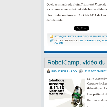
Quelques stands plus loin,
Takatoshi Kuno
, de
« costume » mécanisé qui aide les invalides
informations sur Au CES 2011 de Las V
Plus d’
dans la suite …
EXOSQUELETTES
,
ROBOTIQUE FUN ET INT
MOTS-CLEFS/TAGS:
CES
,
CYBERDYNE
,
IRO
SALON
RobotCamp, vidéo du 
PUBLIÉ PAR PHILOO
LE 22 DÉCEMBRE 
Le
16 Novembr
Christophe Bat
Le
thématique :
Une petite vidé
Retrouvez donc