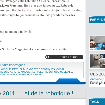
ité
Les éoliennes
: Protégez votre habitation !,
: Quelle
askawa Motoman
Robots de
: Bien plus que des robots …,
roscope
Karotz
, Test du
… mais aussi et toujours les jeux vidéo,
grands thèmes des
autres sujets toujours orientés autour de
PARMI LE
res secteurs d’activités,
al.
 – Sortie du Magazine et son sommaire
dans la suite …
LIRE LA SUITE »
LISTES ROBOTIQUES
EXOSQUELETTE
,
FILM
,
GADGETS ROBOTIQUES
,
GOSTAI
,
IROBOT
,
KAROTZ
,
KINECT
,
NAO
,
PLEO
,
ROBOTIQUE MÉDICALE
,
GNIE
,
ROBOTS-DE-SERVICES
,
URBI
CES 200
Androïde
,
E
Robots de
Publié par 
2011 … et de la robotique !
TAGS