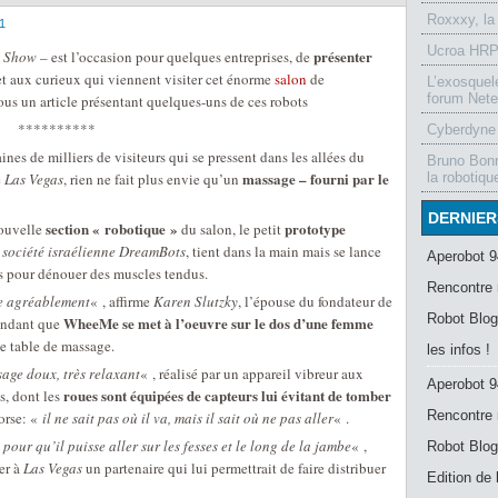
Roxxxy, la
1
Ucroa HRP-
présenter
c Show
– est l’occasion pour quelques entreprises, de
t aux curieux qui viennent visiter cet énorme
salon
de
L’exosquel
forum Nete
ous un article présentant quelques-uns de ces robots
**********
Cyberdyne 
ines de milliers de visiteurs qui se pressent dans les allées du
Bruno Bonn
massage – fourni par le
e
Las Vegas
, rien ne fait plus envie qu’un
la robotiqu
DERNIER
section « robotique »
prototype
nouvelle
du salon, le petit
a
société israélienne DreamBots
, tient dans la main mais se lance
Aperobot 9
ps pour dénouer des muscles tendus.
Rencontre 
e agréablement
« , affirme
Karen Slutzky
, l’épouse du fondateur de
Robot Blog
WheeMe se met à l’oeuvre sur le dos d’une femme
endant que
e table de massage.
les infos !
age doux, très relaxant
« , réalisé par un appareil vibreur aux
Aperobot 9
roues sont équipées de capteurs lui évitant de tomber
s, dont les
Rencontre 
torse: «
il ne sait pas où il va, mais il sait où ne pas aller
« .
, pour qu’il puisse aller sur les fesses et le long de la jambe
« ,
Robot Blog
ver à
Las Vegas
un partenaire qui lui permettrait de faire distribuer
Edition de