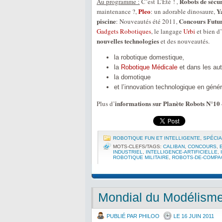
Robots de sécur
Au programme :
C’est L’Été ! ,
Pleo
Y
maintenance ?,
: un adorable dinosaure,
piscine
Concours Futu
: Nouveautés été 2011,
Gadgets Robotiques
, le langage
Urbi
et bien d’
nouvelles technologies
et des nouveautés.
la robotique domestique,
la
Robotique Médicale
et dans les aut
la domotique
et l’innovation technologique en génér
informations sur Planète Robots N°10
Plus d’
ROBOTIQUE FUN ET INTELLIGENTE
,
SPÉCIA
MOTS-CLEFS/TAGS:
CALIBAN
,
CONCOURS
,
INDUSTRIEL
,
INTELLIGENCE-ARTIFICIELLE
,
ROBOTIQUE MILITAIRE
,
ROBOTS-DE-COMPA
Mondial du Modélisme 
PUBLIÉ PAR PHILOO
LE 16 JUIN 2011