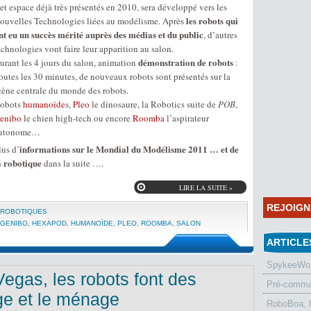
et espace déjà très présentés en 2010, sera développé vers les
les robots qui
ouvelles Technologies liées au modélisme. Après
nt eu un succès mérité auprès des médias et du public
, d’autres
echnologies vont faire leur apparition au salon.
démonstration de robots
urant les 4 jours du salon, animation
:
outes les 30 minutes, de nouveaux robots sont présentés sur la
cène centrale du monde des robots.
obots
humanoïde
s,
Pleo
le dinosaure, la Robotics suite de
POB
,
enibo
le chien high-tech ou encore
Roomba
l’aspirateur
utonome…
informations sur le Mondial du Modélisme 2011 … et de
lus d’
a robotique
dans la suite ….
LIRE LA SUITE »
REJOIG
 ROBOTIQUES
GENIBO
,
HEXAPOD
,
HUMANOÏDE
,
PLEO
,
ROOMBA
,
SALON
ARTICLE
SpykeeWorl
gas, les robots font des
Pré-comman
e et le ménage
RoboBoa, 