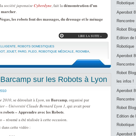
Robotique
démonstration d’un
 la
société japonaise
Cyberdyne
, fait la
 à marcher
.
Aperobot 8
egas, les robots font des massages, du dressage et le ménage
Rencontre 
Robot Blog
LIRE LA SUITE »
Edition de
Robotique
ELLIGENTE
,
ROBOTS DOMESTIQUES
BOT
,
JOUET
,
PARO
,
PLEO
,
ROBOTIQUE MÉDICALE
,
ROOMBA
,
Aperobot 8
Rencontre 
Robot Blog
Barcamp sur les Robots à Lyon
les infos !
Aperobot 8
2010
Barcamp
Rencontre 
e 2010
, se déroulait à
Lyon
, un
, organisé par
ier – Université Claude Bernard Lyon 1
, qui avait pour
Robot Blog
s robots – Apprendre avec les Robots
.
Edition de
o – résumé a été réalisée à cette occasion.
Robotique
 dans cette vidéo :
Aperobot 8