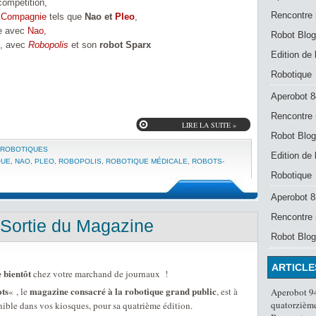
compétition,
Rencontre 
 Compagnie
tels que
Nao et
Pleo
,
ue avec
Nao
,
Robot Blog
e, avec
Robopolis
et son
robot Sparx
Edition de
Robotique
Aperobot 8
Rencontre 
LIRE LA SUITE »
Robot Blog
 ROBOTIQUES
Edition de
QUE
,
NAO
,
PLEO
,
ROBOPOLIS
,
ROBOTIQUE MÉDICALE
,
ROBOTS-
Robotique
Aperobot 83
Rencontre 
 Sortie du Magazine
Robot Blog
ARTICLE
 bientôt
chez votre marchand de journaux !
ts
magazine consacré à la robotique grand public
« , le
, est à
Aperobot 94
quatorzième
ible dans vos kiosques, pour sa quatrième édition.