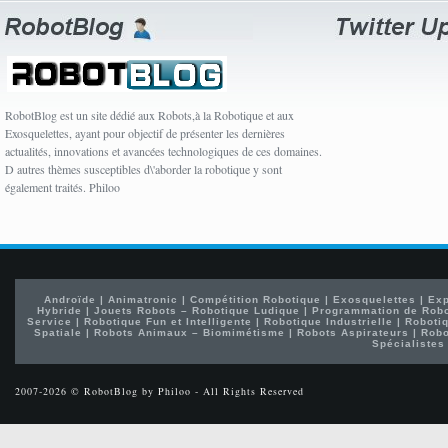
RobotBlog est un site dédié aux Robots,à la Robotique et aux
Exosquelettes, ayant pour objectif de présenter les dernières
actualités, innovations et avancées technologiques de ces domaines.
D autres thèmes susceptibles d\'aborder la robotique y sont
également traités. Philoo
Androïde
|
Animatronic
|
Compétition Robotique
|
Exosquelettes
|
Exp
Hybride
|
Jouets Robots – Robotique Ludique
|
Programmation de Rob
Service
|
Robotique Fun et Intelligente
|
Robotique Industrielle
|
Robotiq
Spatiale
|
Robots Animaux – Biomimétisme
|
Robots Aspirateurs
|
Robo
Spécialistes
2007-2026 © RobotBlog by Philoo - All Rights Reserved