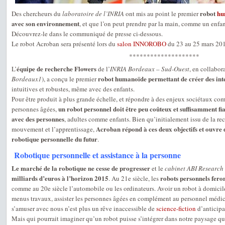
robot
hu
Des chercheurs du
laboratoire de l’INRIA
ont mis au point le premier
avec son environnement
, et que l’on peut prendre par la main, comme un enfan
Découvrez-le dans le communiqué de presse ci-dessous.
Le robot Acroban sera présenté lors du
salon
INNOROBO
du 23 au 25 mars 20
********************
équipe de recherche Flowers
L’
de l’
INRIA Bordeaux – Sud-Ouest
, en collabor
robot humanoïde permettant de créer des inte
Bordeaux1
), a conçu le premier
intuitives et robustes, même avec des enfants.
Pour être produit à plus grande échelle, et répondre à des enjeux sociétaux co
un robot personnel doit être peu coûteux et suffisamment fi
personnes âgées,
avec des personnes
, adultes comme enfants. Bien qu’initialement issu de la re
Acroban répond à ces deux objectifs et ouvre 
mouvement et l’apprentissage,
robotique personnelle du futur
.
Robotique personnelle et assistance à la personne
Le marché de la robotique ne cesse de progresser
et le
cabinet ABI Research
milliards d’euros à l’horizon 2015
robots personnels feron
. Au 21e siècle, les
comme au 20e siècle l’automobile ou les ordinateurs. Avoir un robot à domicile
menus travaux, assister les personnes âgées en complément au personnel médi
s’amuser avec nous n’est plus un rêve inaccessible de
science-fiction
d’anticipa
Mais qui pourrait imaginer qu’un robot puisse s’intégrer dans notre paysage quo