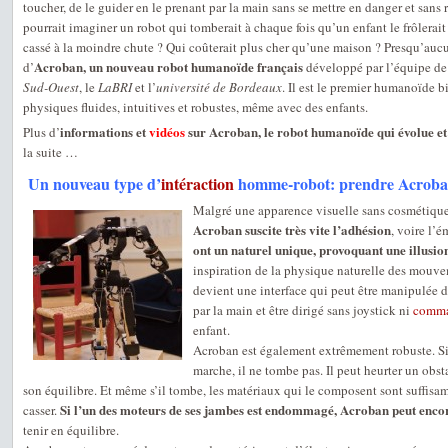
toucher, de le guider en le prenant par la main sans se mettre en danger et sans r
pourrait imaginer un robot qui tomberait à chaque fois qu’un enfant le frôlerait
cassé à la moindre chute ? Qui coûterait plus cher qu’une maison ? Presqu’au
Acroban, un nouveau robot humanoïde français
d’
développé par l’équipe de
Sud-Ouest
, le
LaBRI
et l’
université de Bordeaux
. Il est le premier humanoïde b
physiques fluides, intuitives et robustes, même avec des enfants.
informations et
vidéos
sur Acroban, le robot humanoïde qui évolue e
Plus d’
la suite …
Un nouveau type d’
intéraction
homme-robot: prendre Acroban
Malgré une apparence visuelle sans cosmétique
Acroban suscite très vite l’adhésion
, voire l’é
ont un naturel unique, provoquant une illusio
inspiration de la physique naturelle des mouve
devient une interface qui peut être manipulée d
par la main et être dirigé sans joystick ni
comma
enfant.
Acroban est également extrêmement robuste. Si
marche, il ne tombe pas. Il peut heurter un obst
son équilibre. Et même s’il tombe, les matériaux qui le composent sont suffisa
Si l’un des moteurs de ses jambes est endommagé, Acroban peut enco
casser.
tenir en équilibre.