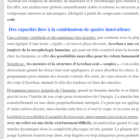
Acroban est composé de moteurs, de matériaux et d’électronique peu onéreux p
En effet, son architecture globale naturellement stable et robuste ne nécessite 
composants moteurs et mécaniques, fabriqués à partir de composants standards.
coût
.
Des capacités liées à la combinaison de quatre innovations:
Une colonne vertébrale et des matériaux bio-inspirés:
par contraste avec la pl
Acroban a une col
sont équipés d’une boite « rigide » en lieu et place du torse,
inspirée de la morphologie humaine
, qui joue un rôle essentiel dans la locom
des possibilités nouvelles pour les robots humanoïd
chez les humains, et offre
les moteurs et la structure d’Acroban sont « souples »
Souplesse :
, c’est-à-di
doucement quand des forces leur sont appliquées, et ainsi absorber les chocs. 
programmés pour simuler des ressorts virtuels. En outre, de vrais ressorts et éla
du corps d’Acroban, mimant le rôle des tendons ou bien des muscles.
Dynamique passive inspirée de l’humain:
quand un humain marche et se déplace,
gravité avec l’inertie de son corps pour économiser de l’énergie. La marche hu
essentiellement en une chute perpétuellement rattrapée. Ce principe est appl
d’autres robots récents, mais étendu cette fois-ci à tout le corps, et au torse en pa
Légèreté et possibilité d’acquérir de nouveaux mouvements par essai et erreur:
avec un robot est une tâche extrêmement difficile
, en particulier quand il s
marche dynamique dont la complexité physique est très grande. La plupart de
jusqu’à présent étaient trop chers, trop fragiles ou trop dangereux pour permet