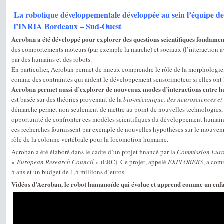
La robotique développementale développée au sein l’équipe de
l’INRIA Bordeaux – Sud-Ouest
Acroban a été développé pour explorer des questions scientifiques fondamen
des comportements moteurs (par exemple la marche) et sociaux (l’interaction a
par des humains et des robots.
En particulier, Acroban permet de mieux comprendre le rôle de la morphologie,
comme des contraintes qui aident le développement sensorimoteur si elles ont 
Acroban permet aussi d’explorer de nouveaux modes d’interactions entre h
est basée sur des théories provenant de la
bio-mécanique, des neurosciences et
démarche permet non seulement de mettre au point de nouvelles technologies,
opportunité de confronter ces modèles scientifiques du développement humain av
ces recherches fournissent par exemple de nouvelles hypothèses sur le mouveme
rôle de la colonne vertébrale pour la locomotion humaine.
Acroban a été élaboré dans le cadre d’un projet financé par la
Commission Eur
«
European Research Council
» (ERC). Ce projet, appelé
EXPLORERS
, a com
5 ans et un budget de 1,5 millions d’euros.
Vidéos d’Acroban, le robot humanoïde qui évolue et apprend comme un enfa