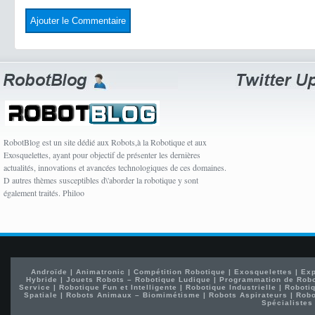
RobotBlog est un site dédié aux Robots,à la Robotique et aux
Exosquelettes, ayant pour objectif de présenter les dernières
actualités, innovations et avancées technologiques de ces domaines.
D autres thèmes susceptibles d\'aborder la robotique y sont
également traités. Philoo
Androïde
|
Animatronic
|
Compétition Robotique
|
Exosquelettes
|
Exp
Hybride
|
Jouets Robots – Robotique Ludique
|
Programmation de Rob
Service
|
Robotique Fun et Intelligente
|
Robotique Industrielle
|
Robotiq
Spatiale
|
Robots Animaux – Biomimétisme
|
Robots Aspirateurs
|
Robo
Spécialistes