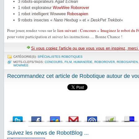
3 robots-aspirateurs
Agait Eclean
1 robot explorateur
WowWee
Roborover
1 robot intelligent Wowwee
Robosapien
9 robots insectes «
Nano Hexbug
» et «
DeskPet Trekbot
«
Pour jouer, rendez vous sur le l
ien suivant : Concours « Imaginez le robot du F
pour votre participation et suivez les instructions … Bonne Chance !
Si vous copiez l'article ou que vous vous en inspirez, merci
CATÉGORIE(S):
SPÉCIALISTES ROBOTIQUES
MOTS-CLEFS/TAGS:
CONCOURS
,
FILM
,
HUMANOÏDE
,
ROBOROVER
,
ROBOSAPIEN
WOWWEE
Recommandez cet article de Robotique autour de vou
Suivez les news de RobotBlog ...