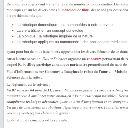
actu
De nombreux sujets vont y être traités et de nombreux robots étudiés. Des
sondages
vidéo
robotiques et sur les divers héros
humanoïde
s de
film
s, des
, des
divers thèmes, tels que :
La robotique domestique : les humanoïdes à notre service
La vie artificielle : un concept qui évolue
La bionique : la robotique inspirée de la nature
La robotique appliquée au nanomonde : des applications médicales
ayant pour but de nous faire mieux appréhender les divers éléments de ce doma
concours
permettant de r
Aussi à cette occasion,
Futura Sciences
organise un
RobotBlog participe en tant que partenaire
auquel
promotionnel du mois de l
informations sur Concours « Imaginez le robot du Futur » – Mois de
Plus d’
Sciences
dans la suite …
Le règlement est le suivant :
Du
07 mars au 04 avril 2011
, Futura-Sciences organise le
concours « Imaginez
toujours rêvé d’améliorer votre quotidien ? Et si c’était enfin possible ? Deve
compétence technique nécessaire
, juste un brin d’imagination et un soupçon d
Un jury de chercheurs en robotique départagera vos réponses. Plus elles seron
vous augmenterez vos chances de gagner.
La dotation du concours est la suivante :