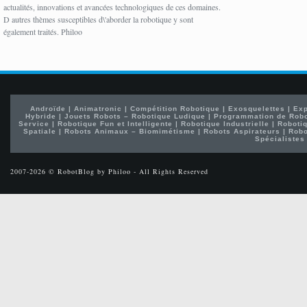
actualités, innovations et avancées technologiques de ces domaines.
D autres thèmes susceptibles d\'aborder la robotique y sont
également traités. Philoo
Androïde
|
Animatronic
|
Compétition Robotique
|
Exosquelettes
|
Exp
Hybride
|
Jouets Robots – Robotique Ludique
|
Programmation de Rob
Service
|
Robotique Fun et Intelligente
|
Robotique Industrielle
|
Robotiq
Spatiale
|
Robots Animaux – Biomimétisme
|
Robots Aspirateurs
|
Robo
Spécialistes
2007-2026 © RobotBlog by Philoo - All Rights Reserved