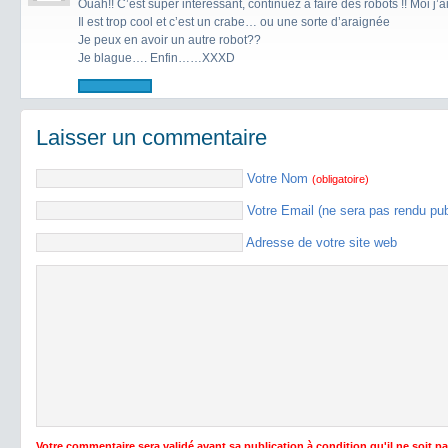
Ouah!! C’est super intéressant, continuez à faire des robots !! Moi j
Il est trop cool et c’est un crabe… ou une sorte d’araignée
Je peux en avoir un autre robot??
Je blague…. Enfin……XXXD
Laisser un commentaire
Votre Nom
(obligatoire)
Votre Email (ne sera pas rendu pu
Adresse de votre site web
Votre commentaire sera validé avant sa publication à condition qu'il ne soit p