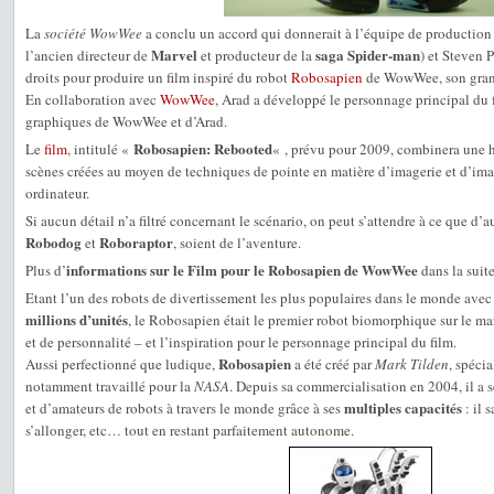
La
société WowWee
a conclu un accord qui donnerait à l’équipe de productio
Marvel
saga Spider-man
l’ancien directeur de
et producteur de la
) et Steven P
droits pour produire un film inspiré du robot
Robosapien
de WowWee, son gran
En collaboration avec
WowWee
, Arad a développé le personnage principal du 
graphiques de WowWee et d’Arad.
Robosapien: Rebooted
Le
film
, intitulé «
« , prévu pour 2009, combinera une hi
scènes créées au moyen de techniques de pointe en matière d’imagerie et d’ima
ordinateur.
Si aucun détail n’a filtré concernant le scénario, on peut s’attendre à ce que d
Robodog
Roboraptor
et
, soient de l’aventure.
informations sur le Film pour le Robosapien de WowWee
Plus d’
dans la suit
Etant l’un des robots de divertissement les plus populaires dans le monde avec
millions d’unités
, le Robosapien était le premier robot biomorphique sur le m
et de personnalité – et l’inspiration pour le personnage principal du film.
Robosapien
Aussi perfectionné que ludique,
a été créé par
Mark Tilden
, spéci
notamment travaillé pour la
NASA
. Depuis sa commercialisation en 2004, il a s
multiples capacités
et d’amateurs de robots à travers le monde grâce à ses
: il s
s’allonger, etc… tout en restant parfaitement autonome.