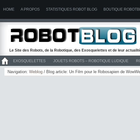
HOME
A PROPOS
STATISTIQUES ROBOT BLOG
BOUTIQUE ROBOTB
Le Site des Robots, de la Robotique, des Exosquelettes et de leur actuali
EXOSQUELETTES
JOUETS ROBOTS – ROBOTIQUE LUDIQUE
R
>> ROBOTS
Navigation:
Weblog
/ Blog article: Un Film pour le Robosapien de WowW