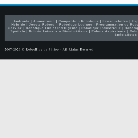
Androïde
|
Animatronic
|
Compétition Robotique
|
Exosquelettes
|
Exp
Hybride
|
Jouets Robots – Robotique Ludique
|
Programmation de Rob
Service
|
Robotique Fun et Intelligente
|
Robotique Industrielle
|
Robotiq
Spatiale
|
Robots Animaux – Biomimétisme
|
Robots Aspirateurs
|
Robo
Spécialistes
2007-2026 © RobotBlog by Philoo - All Rights Reserved