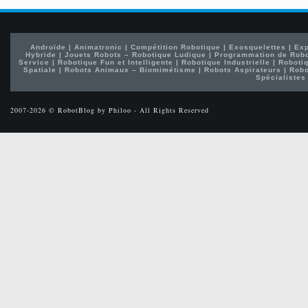
Androïde
|
Animatronic
|
Compétition Robotique
|
Exosquelettes
|
Exp
Hybride
|
Jouets Robots – Robotique Ludique
|
Programmation de Rob
Service
|
Robotique Fun et Intelligente
|
Robotique Industrielle
|
Robotiq
Spatiale
|
Robots Animaux – Biomimétisme
|
Robots Aspirateurs
|
Robo
Spécialistes
2007-2026 © RobotBlog by Philoo - All Rights Reserved