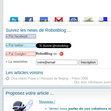
Suivez les news de RobotBlog ...
» Par facebook :
» Par twitter :
RobotBlog
on
» Par Google+ :
» La newsletter :
Les articles voisins
Cinq robots Fuwa à l’Aéroport de Beijing – Pékin 2008
Des bras robotiques joue
Proposez votre article ...
Nouveau !
Venez nous
parler de vos créations 