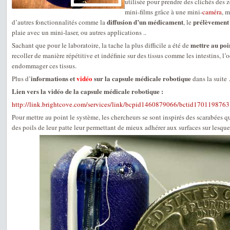
utilisée pour prendre des clichés des 
mini-films grâce à une mini-
caméra
, m
diffusion d’un médicament
prélèvement 
d’autres fonctionnalités comme la
, le
plaie avec un mini-laser, ou autres applications ..
mettre au poi
Sachant que pour le laboratoire, la tache la plus difficile a été de
recoller de manière répétitive et indéfinie sur des tissus comme les intestins, l’
endommager ces tissus.
informations et
vidéo
sur la capsule médicale robotique
Plus d’
dans la suite
Lien vers la vidéo de la capsule médicale robotique :
http://link.brightcove.com/services/link/bcpid1460879066/bctid1701198763
Pour mettre au point le système, les chercheurs se sont inspirés des scarabées q
des poils de leur patte leur permettant de mieux adhérer aux surfaces sur lesquel