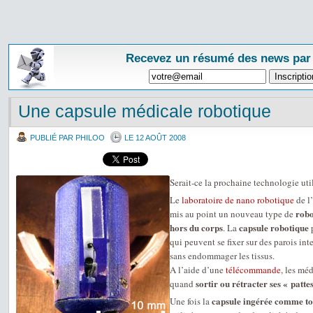
Recevez un résumé des news par
Une capsule médicale robotique
PUBLIÉ PAR PHILOO
LE 12 AOÛT 2008
Serait-ce la prochaine technologie util
Le
laboratoire de nano robotique
de l’
robo
mis au point un nouveau type de
hors du corps
capsule robotique
. La
p
qui peuvent se fixer sur des parois int
sans endommager les tissus.
A l’aide d’une
télécommande
, les mé
sortir ou rétracter ses « pattes
quand
capsule ingérée comme tou
Une fois la