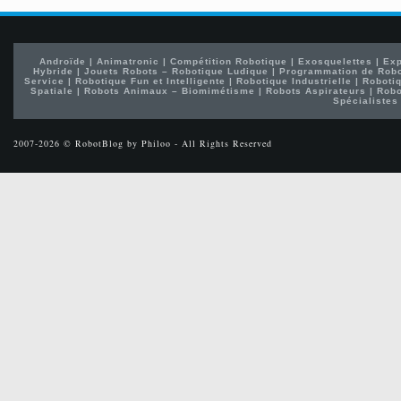
Androïde
|
Animatronic
|
Compétition Robotique
|
Exosquelettes
|
Exp
Hybride
|
Jouets Robots – Robotique Ludique
|
Programmation de Rob
Service
|
Robotique Fun et Intelligente
|
Robotique Industrielle
|
Robotiq
Spatiale
|
Robots Animaux – Biomimétisme
|
Robots Aspirateurs
|
Robo
Spécialistes
2007-2026 © RobotBlog by Philoo - All Rights Reserved