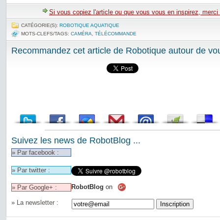
Si vous copiez l'article ou que vous vous en inspirez, merci
CATÉGORIE(S):
ROBOTIQUE AQUATIQUE
MOTS-CLEFS/TAGS:
CAMÉRA
,
TÉLÉCOMMANDE
Recommandez cet article de Robotique autour de vou
Suivez les news de RobotBlog ...
» Par facebook :
» Par twitter :
RobotBlog
on
» Par Google+ :
» La newsletter :