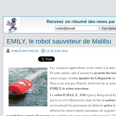
Recevez un résumé des news par
EMILY, le robot sauveteur de Malibu
PUBLIÉ PAR PHILOO
LE 29 JUIN 2010
Les vacances approchent, et les virées à la me
sécurité des ba
Et cette année, afin d’assurer la
épauler les Lifeguards
tenue rouge viendra
d
Non ce ne sera pas
Pamela Anderson
de la séri
EMILY, le robot sauveteur
.
robot E.M.I.L.Y.
Le
-
EM
ergency
I
ntegrated
L
assiste
par la
société Hydronalix
dans le but d’
grâce à
en localisant les personnes en détresse
détecter les mouvements anormaux de nageurs en
se rend donc auprès du nageur
en se déplaçant à une vitesse allant jusqu’à 2