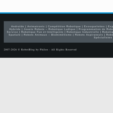
Androïde
|
Animatronic
|
Compétition Robotique
|
Exosquelettes
|
Exp
Hybride
|
Jouets Robots – Robotique Ludique
|
Programmation de Rob
Service
|
Robotique Fun et Intelligente
|
Robotique Industrielle
|
Robotiq
Spatiale
|
Robots Animaux – Biomimétisme
|
Robots Aspirateurs
|
Robo
Spécialistes
2007-2026 © RobotBlog by Philoo - All Rights Reserved