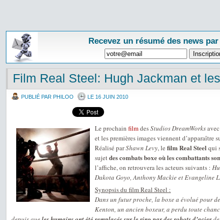
Recevez un résumé des news par
Film Real Steel: Hugh Jackman et les
PUBLIÉ PAR PHILOO
LE 16 JUIN 2010
Le prochain
film
des
Studios DreamWorks
avec
et les premières images viennent d’apparaître 
film Real Steel
Réalisé par
Shawn Levy
, le
qui s
des combats boxe où les combattants son
sujet
l’affiche, on retrouvera les acteurs suivants :
Hu
Dakota Goyo, Anthony Mackie et Evangeline Li
Synopsis du film Real Steel :
Dans un futur proche, la boxe a évolué pour de
Kenton, un ancien boxeur, a perdu toute chan
depuis que
les humains ont été remplacés sur le ring par des robots d’acier
de 