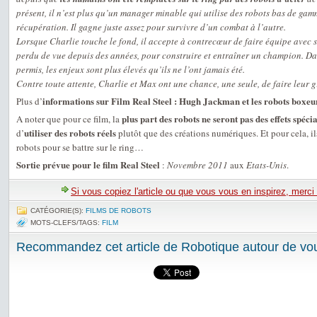
présent, il n’est plus qu’un manager minable qui utilise des robots bas de gam
récupération. Il gagne juste assez pour survivre d’un combat à l’autre.
Lorsque Charlie touche le fond, il accepte à contrecœur de faire équipe avec so
perdu de vue depuis des années, pour construire et entraîner un champion. Dan
permis, les enjeux sont plus élevés qu’ils ne l’ont jamais été.
Contre toute attente, Charlie et Max ont une chance, une seule, de faire leur
informations sur Film Real Steel : Hugh Jackman et les robots boxeu
Plus d’
plus part des robots ne seront pas des effets spéci
A noter que pour ce film, la
utiliser des robots réels
d’
plutôt que des créations numériques. Et pour cela, il
robots pour se battre sur le ring…
Sortie prévue pour le film Real Steel
:
Novembre 2011
aux
Etats-Unis
.
Si vous copiez l'article ou que vous vous en inspirez, merci
CATÉGORIE(S):
FILMS DE ROBOTS
MOTS-CLEFS/TAGS:
FILM
Recommandez cet article de Robotique autour de vou