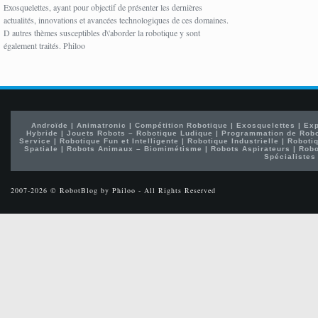
Exosquelettes, ayant pour objectif de présenter les dernières
actualités, innovations et avancées technologiques de ces domaines.
D autres thèmes susceptibles d\'aborder la robotique y sont
également traités. Philoo
Androïde
|
Animatronic
|
Compétition Robotique
|
Exosquelettes
|
Exp
Hybride
|
Jouets Robots – Robotique Ludique
|
Programmation de Rob
Service
|
Robotique Fun et Intelligente
|
Robotique Industrielle
|
Robotiq
Spatiale
|
Robots Animaux – Biomimétisme
|
Robots Aspirateurs
|
Robo
Spécialistes
2007-2026 © RobotBlog by Philoo - All Rights Reserved