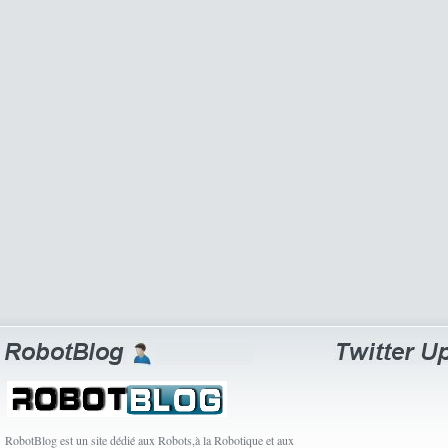
RobotBlog est un site dédié aux Robots,à la Robotique et aux