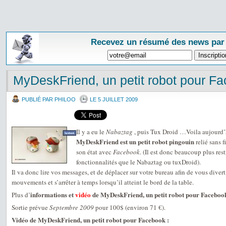
Recevez un résumé des news par
MyDeskFriend, un petit robot pour F
PUBLIÉ PAR PHILOO
LE 5 JUILLET 2009
Il y a eu le
Nabaztag
, puis Tux Droid …Voila aujourd
MyDeskFriend est un petit robot pingouin
relié sans f
son état avec
Facebook
. (Il est donc beaucoup plus res
fonctionnalités que le Nabaztag ou tuxDroid).
Il va donc lire vos messages, et de déplacer sur votre bureau afin de vous divert
mouvements et s’arrêter à temps lorsqu’il atteint le bord de la table.
informations et
vidéo
de MyDeskFriend, un petit robot pour Faceboo
Plus d’
Sortie prévue
Septembre 2009
pour 100$ (environ 71 €).
Vidéo de MyDeskFriend, un petit robot pour Facebook :