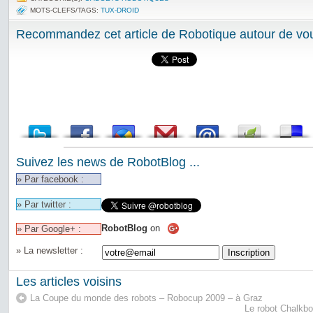
MOTS-CLEFS/TAGS:
TUX-DROID
Recommandez cet article de Robotique autour de vou
Suivez les news de RobotBlog ...
» Par facebook :
» Par twitter :
RobotBlog
on
» Par Google+ :
» La newsletter :
Les articles voisins
La Coupe du monde des robots – Robocup 2009 – à Graz
Le robot Chalkbo