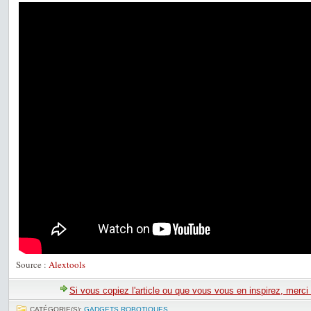
Source :
Alextools
Si vous copiez l'article ou que vous vous en inspirez, merci
CATÉGORIE(S):
GADGETS ROBOTIQUES