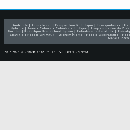
Androïde
|
Animatronic
|
Compétition Robotique
|
Exosquelettes
|
Exp
Hybride
|
Jouets Robots – Robotique Ludique
|
Programmation de Rob
Service
|
Robotique Fun et Intelligente
|
Robotique Industrielle
|
Robotiq
Spatiale
|
Robots Animaux – Biomimétisme
|
Robots Aspirateurs
|
Robo
Spécialistes
2007-2026 © RobotBlog by Philoo - All Rights Reserved