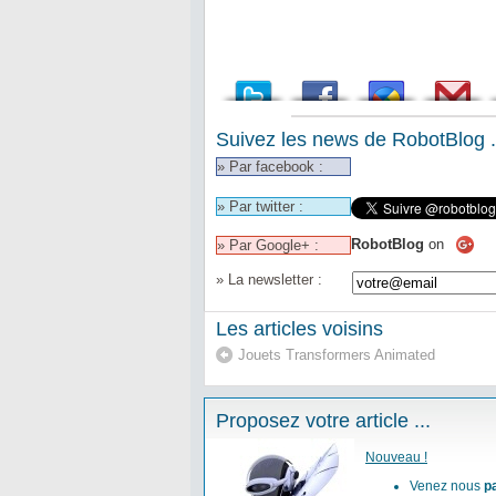
Suivez les news de RobotBlog .
» Par facebook :
» Par twitter :
RobotBlog
on
» Par Google+ :
» La newsletter :
Les articles voisins
Jouets Transformers Animated
Proposez votre article ...
Nouveau !
Venez nous
p