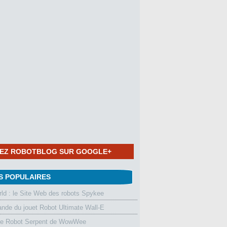
NEZ ROBOTBLOG SUR GOOGLE+
S POPULAIRES
d : le Site Web des robots Spykee
de du jouet Robot Ultimate Wall-E
le Robot Serpent de WowWee