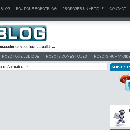
 BLOG
BOUTIQUE ROBOTBLOG
PROPOSER UN ARTICLE
CONTACT
osquelettes et de leur actualité …
– ROBOTIQUE LUDIQUE
ROBOTS DOMESTIQUES
ROBOTS HUMANOÏD
rmers Animated #2
SUIVEZ 