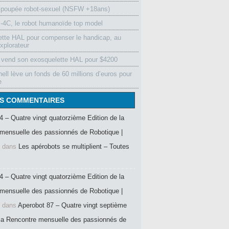
 poupée robot-sexuel (NSFW +18ans)
4C, le robot humanoïde top model
ette HAL pour compenser le handicap, au
xplorateur
vend son exosquelette HAL pour $4200
ell lève un fonds de 60 millions d’euros pour
e
S COMMENTAIRES
4 – Quatre vingt quatorzième Edition de la
mensuelle des passionnés de Robotique |
dans
Les apérobots se multiplient – Toutes
4 – Quatre vingt quatorzième Edition de la
mensuelle des passionnés de Robotique |
dans
Aperobot 87 – Quatre vingt septième
 la Rencontre mensuelle des passionnés de