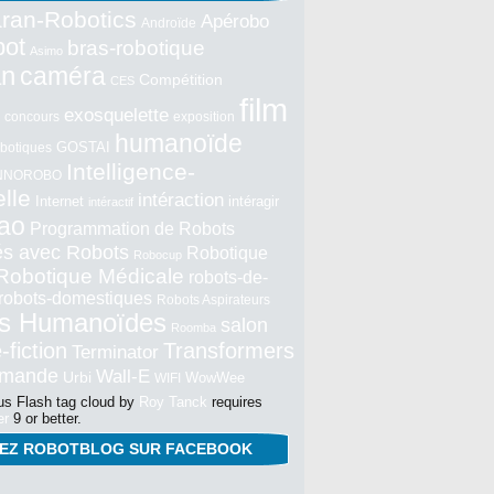
ran-Robotics
Apérobo
Androïde
bot
bras-robotique
Asimo
an
caméra
Compétition
CES
film
exosquelette
concours
exposition
humanoïde
GOSTAI
botiques
Intelligence-
NNOROBO
elle
intéraction
Internet
intéragir
intéractif
ao
Programmation de Robots
tés avec Robots
Robotique
Robocup
Robotique Médicale
robots-de-
robots-domestiques
Robots Aspirateurs
s Humanoïdes
salon
Roomba
-fiction
Transformers
Terminator
mmande
Wall-E
Urbi
WowWee
WIFI
s Flash tag cloud by
Roy Tanck
requires
er
9 or better.
NEZ ROBOTBLOG SUR FACEBOOK