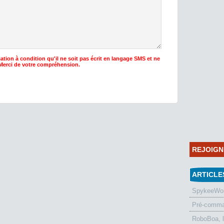
ation à condition qu'il ne soit pas écrit en langage SMS et ne
 Merci de votre compréhension.
REJOIG
ARTICLE
SpykeeWorl
Pré-comman
RoboBoa, 