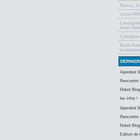
Roxxxy, la
Ucroa HRP-
L’exosquel
forum Nete
Cyberdyne 
Bruno Bonn
la robotiqu
DERNIER
Aperobot 9
Rencontre 
Robot Blog
les infos !
Aperobot 9
Rencontre 
Robot Blog
Edition de