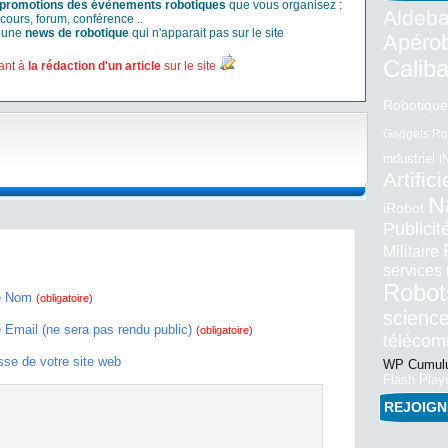
promotions des évènements robotiques
que vous organisez :
Aldeba
cours, forum, conférence ..
r une
news de robotique
qui n'apparait pas sur le site
Apéro
Calib
ant à
la rédaction d'un article
sur le site
Robotique
Gadgets Ro
industriel
I
Artifici
N
iRobot
Publici
Militaire
services
Robot
e Nom
(obligatoire)
science
e Email (ne sera pas rendu public)
(obligatoire)
téléco
sse de votre site web
WP Cumulu
Flash Play
REJOIG