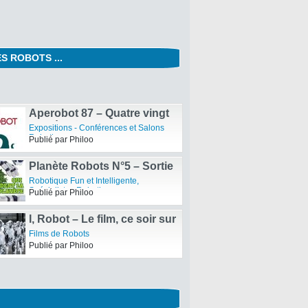
S ROBOTS ...
Coupe de France et
d’Europe de Robotique –
Compétition Robotique
20ème festival ARTEC
Publié par Philoo
Aperobot 87 – Quatre vingt
septième Edition de la
Expositions - Conférences et Salons
Rencontre mensuelle des
Robotiques
Publié par Philoo
passionnés de Robotique
Planète Robots N°5 – Sortie
du Magazine
Robotique Fun et Intelligente
,
Spécialistes Robotiques
Publié par Philoo
I, Robot – Le film, ce soir sur
M6
Films de Robots
Publié par Philoo