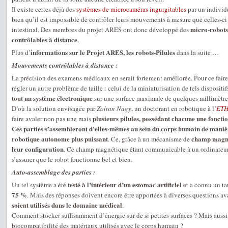
Il existe certes déjà des
systèmes de microcaméras ingurgitables
par un individu
bien qu’il est impossible de contrôler leurs mouvements à mesure que celles-ci 
micro-robots 
intestinal. Des membres du projet ARES ont donc développé des
contrôlables à distance
.
informations sur le Projet ARES, les robots-Pilules
Plus d’
dans la suite …
Mouvements contrôlables à distance :
La précision des examens médicaux en serait fortement améliorée. Pour ce faire,
régler un autre problème de taille : celui de la miniaturisation de tels dispositi
tout un système électronique
sur une surface maximale de quelques millimètre
D’où la solution envisagée par
Zoltan Nagy
, un doctorant en robotique à l’
ETH
plusieurs pilules, possédant chacune une foncti
faire avaler non pas une mais
Ces parties s’assembleront d’elles-mêmes au sein du corps humain de maniè
robotique autonome plus puissant
champ magné
. Ce, grâce à un mécanisme de
leur configuration
. Ce champ magnétique étant communicable à un ordinateur, i
s’assurer que le robot fonctionne bel et bien.
Auto-assemblage des parties :
testé à l’intérieur d’un estomac artificiel
Un tel système a été
et a connu un t
75 %
. Mais des réponses doivent encore être apportées à diverses questions a
soient utilisés dans le domaine médical
.
Comment stocker suffisamment d’énergie sur de si petites surfaces ? Mais aussi
biocompatibilité des matériaux utilisés avec le corps humain ?