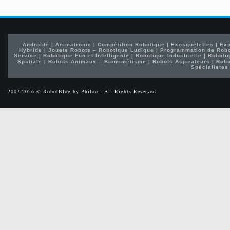
Androïde
|
Animatronic
|
Compétition Robotique
|
Exosquelettes
|
Exp
Hybride
|
Jouets Robots – Robotique Ludique
|
Programmation de Rob
Service
|
Robotique Fun et Intelligente
|
Robotique Industrielle
|
Robotiq
Spatiale
|
Robots Animaux – Biomimétisme
|
Robots Aspirateurs
|
Robo
Spécialistes
2007-2026 © RobotBlog by Philoo - All Rights Reserved