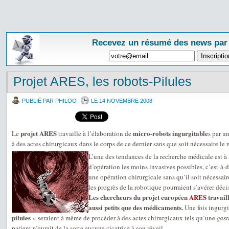
Recevez un résumé des news par
Projet ARES, les robots-Pilules
PUBLIÉ PAR PHILOO
LE 14 NOVEMBRE 2008
projet ARES
micro-robots ingurgitable
Le
travaille à l’élaboration de
s par u
à des actes chirurgicaux dans le corps de ce dernier sans que soit nécessaire le 
L’une des tendances de la recherche médicale est à
d’opération les moins invasives possibles, c’est-à-
une opération chirurgicale sans qu’il soit nécessaire
les progrès de la robotique pourraient s’avérer décis
Les chercheurs du projet européen
ARES
travail
aussi petits que des médicaments.
Une fois ingurgit
pilules
» seraient à même de procéder à des actes chirurgicaux tels qu’une
gast
patient n’aurait de la sorte aucune cicatrice à son réveil.