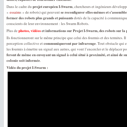
projet européen I-Swarm
Dans le cadre du
, chercheurs et ingénieurs développ
se reconfigurer elles-mêmes et s’assemb
«
essaim
s » de robots) qui peuvent
former des robots plus grands et puissants
dotés de la capacité à communiquer 
conscients de leur environnement : les Swarm Robots.
photos, vidéos
et informations sur Projet I-Swarm, des robots sur la
Plus de
Ils fonctionneront sur le même principe que celui des fourmis et des termites. Il
communiqueront par infrarouge
perception collective et
. Tout obstacle qui
les fourmis à émettre un signal aux autres, qui vont l’encercler et le déplacer po
feront de même en envoyant un signal à celui situé à proximité, et ainsi de su
colonie soit informée
.
Vidéo du projet I-Swarm :