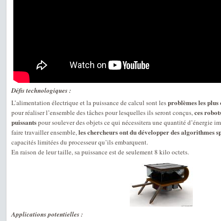
Défis technologiques :
problèmes les plus
L’alimentation électrique et la puissance de calcul sont les
ces robot
pour réaliser l’ensemble des tâches pour lesquelles ils seront conçus,
puissants
pour soulever des objets ce qui nécessitera une quantité d’énergie imp
les chercheurs ont du développer des algorithmes sp
faire travailler ensemble,
capacités limitées du processeur qu’ils embarquent.
En raison de leur taille, sa puissance est de seulement 8 kilo octets.
Applications potentielles :