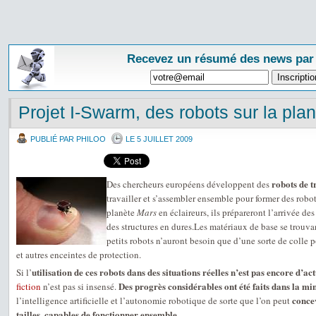
Recevez un résumé des news par
Projet I-Swarm, des robots sur la pla
PUBLIÉ PAR PHILOO
LE 5 JUILLET 2009
robots de tr
Des chercheurs européens développent des
travailler et s’assembler ensemble pour former des robo
planète
Mars
en éclaireurs, ils prépareront l’arrivée d
des structures en dures.Les matériaux de base se trouva
petits robots n’auront besoin que d’une sorte de colle
et autres enceintes de protection.
utilisation de ces robots dans des situations réelles n’est pas encore d’act
Si l’
Des progrès considérables ont été faits dans la m
fiction
n’est pas si insensé.
concev
l’intelligence artificielle et l’autonomie robotique de sorte que l’on peut
tailles, capables de fonctionner ensemble
.