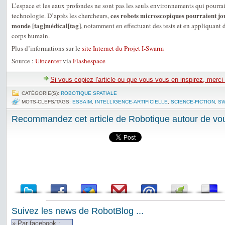
L’espace et les eaux profondes ne sont pas les seuls environnements qui pourrai
ces robots microscopiques pourraient jo
technologie. D’après les chercheurs,
monde [tag]médical[tag]
, notamment en effectuant des tests et en appliquant d
corps humain.
Plus d’informations sur le
site Internet du Projet I-Swarm
Source :
Ufocenter
via
Flashespace
Si vous copiez l'article ou que vous vous en inspirez, merci
CATÉGORIE(S):
ROBOTIQUE SPATIALE
MOTS-CLEFS/TAGS:
ESSAIM
,
INTELLIGENCE-ARTIFICIELLE
,
SCIENCE-FICTION
,
SW
Recommandez cet article de Robotique autour de vou
Suivez les news de RobotBlog ...
» Par facebook :