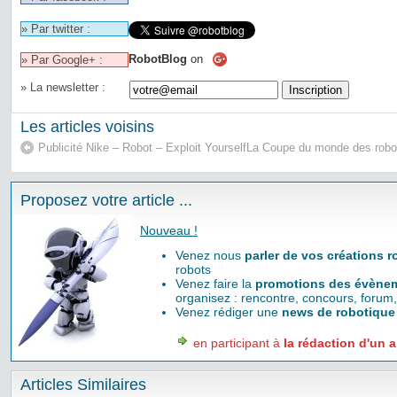
» Par twitter :
RobotBlog
on
» Par Google+ :
» La newsletter :
Les articles voisins
Publicité Nike – Robot – Exploit Yourself
La Coupe du monde des robo
Proposez votre article ...
Nouveau !
Venez nous
parler de vos créations 
robots
Venez faire la
promotions des évènem
organisez : rencontre, concours, forum,
Venez rédiger une
news de robotique
en participant à
la rédaction d'un a
Articles Similaires