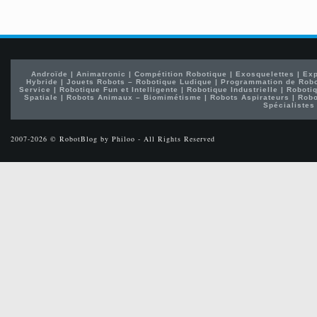
Androïde
|
Animatronic
|
Compétition Robotique
|
Exosquelettes
|
Exp
Hybride
|
Jouets Robots – Robotique Ludique
|
Programmation de Rob
Service
|
Robotique Fun et Intelligente
|
Robotique Industrielle
|
Robotiq
Spatiale
|
Robots Animaux – Biomimétisme
|
Robots Aspirateurs
|
Robo
Spécialistes
2007-2026 © RobotBlog by Philoo - All Rights Reserved