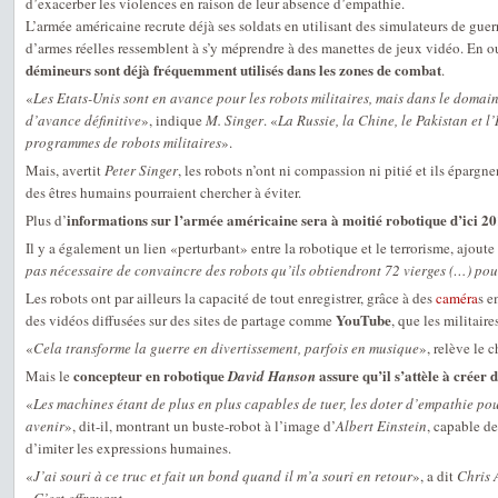
d’exacerber les violences en raison de leur absence d’empathie.
L’armée américaine recrute déjà ses soldats en utilisant des simulateurs de gue
d’armes réelles ressemblent à s’y méprendre à des manettes de jeux vidéo. En o
démineurs sont déjà fréquemment utilisés dans les zones de combat
.
«
Les Etats-Unis sont en avance pour les robots militaires, mais dans le domaine
d’avance définitive
», indique
M. Singer
. «
La Russie, la Chine, le Pakistan et l’
programmes de robots militaires
».
Mais, avertit
Peter Singer
, les robots n’ont ni compassion ni pitié et ils épargn
des êtres humains pourraient chercher à éviter.
informations sur l’armée américaine sera à moitié robotique d’ici 2
Plus d’
Il y a également un lien «perturbant» entre la robotique et le terrorisme, ajoute
pas nécessaire de convaincre des robots qu’ils obtiendront 72 vierges (…) pour
Les robots ont par ailleurs la capacité de tout enregistrer, grâce à des
caméra
s e
YouTube
des vidéos diffusées sur des sites de partage comme
, que les militair
«
Cela transforme la guerre en divertissement, parfois en musique
», relève le 
concepteur en robotique
assure qu’il s’attèle à créer
Mais le
David Hanson
«
Les machines étant de plus en plus capables de tuer, les doter d’empathie pou
avenir
», dit-il, montrant un buste-robot à l’image d’
Albert Einstein
, capable de
d’imiter les expressions humaines.
«
J’ai souri à ce truc et fait un bond quand il m’a souri en retour
», a dit
Chris 