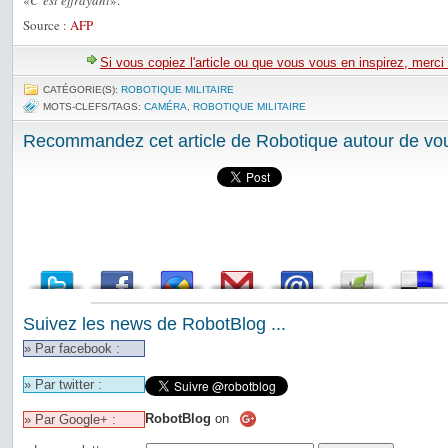
«
C’est effrayant
».
Source :
AFP
Si vous copiez l'article ou que vous vous en inspirez, merci
CATÉGORIE(S):
ROBOTIQUE MILITAIRE
MOTS-CLEFS/TAGS:
CAMÉRA
,
ROBOTIQUE MILITAIRE
Recommandez cet article de Robotique autour de vou
Suivez les news de RobotBlog ...
» Par facebook :
» Par twitter :
RobotBlog
on
» Par Google+ :