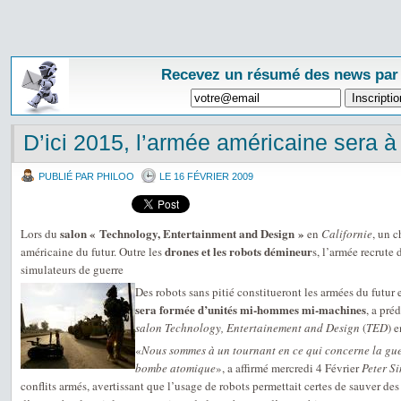
Recevez un résumé des news par
D’ici 2015, l’armée américaine sera à
PUBLIÉ PAR PHILOO
LE 16 FÉVRIER 2009
salon « Technology, Entertainment and Design »
Lors du
en
Californie
, un 
drones et les robots démineur
américaine du futur. Outre les
s, l’armée recrute 
simulateurs de guerre
Des robots sans pitié constitueront les armées du futur 
sera formée d’unités mi-hommes mi-machines
, a pré
salon Technology, Entertainement and Design
(
TED
) 
«
Nous sommes à un tournant en ce qui concerne la gue
bombe atomique
», a affirmé mercredi 4 Février
Peter Si
conflits armés, avertissant que l’usage de robots permettait certes de sauver des 