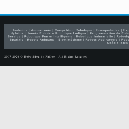
Androïde
|
Animatronic
|
Compétition Robotique
|
Exosquelettes
|
Exp
Hybride
|
Jouets Robots – Robotique Ludique
|
Programmation de Rob
Service
|
Robotique Fun et Intelligente
|
Robotique Industrielle
|
Robotiq
Spatiale
|
Robots Animaux – Biomimétisme
|
Robots Aspirateurs
|
Robo
Spécialistes
2007-2026 © RobotBlog by Philoo - All Rights Reserved