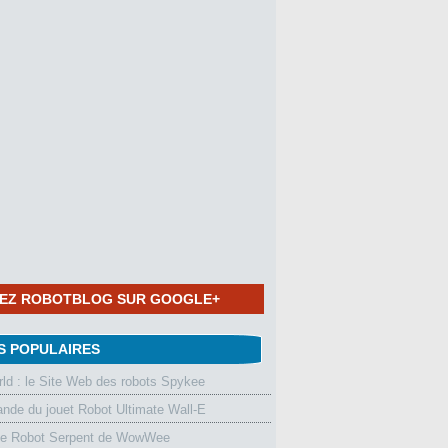
NEZ ROBOTBLOG SUR GOOGLE+
S POPULAIRES
d : le Site Web des robots Spykee
de du jouet Robot Ultimate Wall-E
le Robot Serpent de WowWee