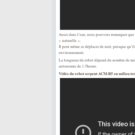
Aussi dans l’eau, nous pouvons remarquer que le
« naturelle ».
Il peut même se déplacer de nuit, puisque qu’il
environnement.
La longueur du robot dépend du nombre de mod
autonomie de 1.5heure.
Vidéo du robot serpent ACM-R5 en milieu ter