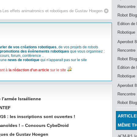
Rencontre 
s
Les effets animatronics et robotiques de Gustav Hoegen
Robot Blog
Edition de
Robotique
Aperobot 8
arler de vos créations robotiques
, de vos projets de robots
Rencontre 
promotions des évènements robotiques
que vous organisez :
cours, forum, conférence ..
Robot Blog
r une
news de robotique
qui n'apparait pas sur le site
Edition de
ant à
la rédaction d'un article
sur le site
Robotique
Aperobot 83
Rencontre 
 l’armée Israélienne
Robot Blog
INTEF
ARTICLE
6 : les inscriptions sont ouvertes !
MÊME T
manoïdes ! – Concours CybeDroid
iques de Gustav Hoegen
ACM-R5, le