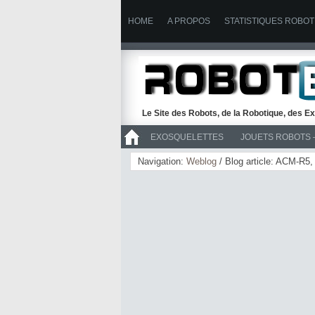
HOME
A PROPOS
STATISTIQUES ROBOT
Le Site des Robots, de la Robotique, des Ex
EXOSQUELETTES
JOUETS ROBOTS 
>> ROBOTS
Navigation:
Weblog
/ Blog article: ACM-R5,