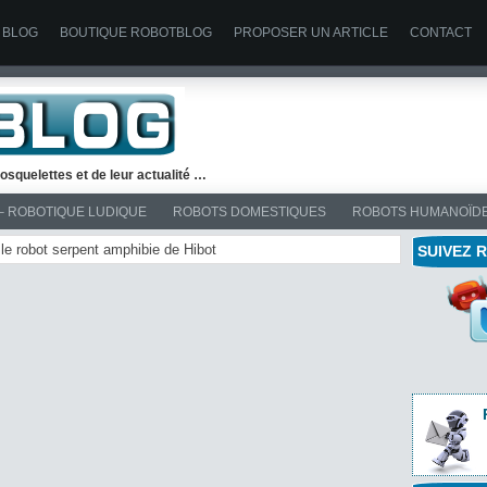
 BLOG
BOUTIQUE ROBOTBLOG
PROPOSER UN ARTICLE
CONTACT
osquelettes et de leur actualité …
– ROBOTIQUE LUDIQUE
ROBOTS DOMESTIQUES
ROBOTS HUMANOÏD
 le robot serpent amphibie de Hibot
SUIVEZ 