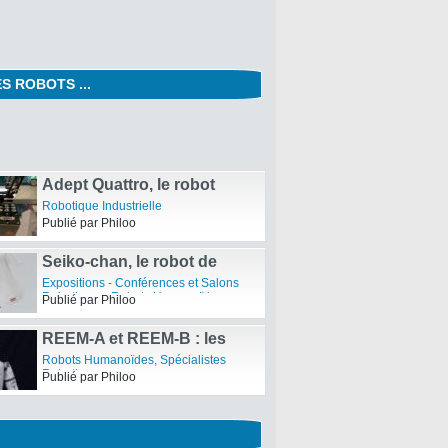
S ROBOTS ...
Salon InnoRobo 2013 –
Sommet international de la
Expositions - Conférences et Salons
robotique de Services –
Robotiques
,
Robotique de Service
,
Publié par Philoo
Spécialistes Robotiques
Résumé vidéo de la Journée
1
Adept Quattro, le robot
« Pick-and-Place » le plus
Robotique Industrielle
rapide du monde
Publié par Philoo
Seiko-chan, le robot de
Murata qui fait du
Expositions - Conférences et Salons
monocycle
Robotiques
,
Robots Humanoïdes
,
Publié par Philoo
Spécialistes Robotiques
REEM-A et REEM-B : les
nouveaux robots
Robots Humanoïdes
,
Spécialistes
humanoïdes
Robotiques
Publié par Philoo