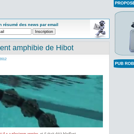
PROPOSEZ
n résumé des news par email
ent amphibie de Hibot
2012
PUB ROB
t il y a plusieurs années
, et il était déjà bluffant.