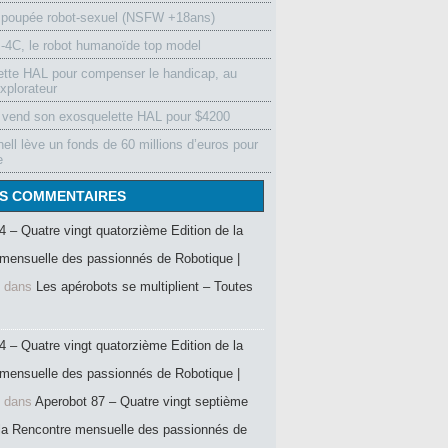
 poupée robot-sexuel (NSFW +18ans)
4C, le robot humanoïde top model
ette HAL pour compenser le handicap, au
xplorateur
vend son exosquelette HAL pour $4200
ell lève un fonds de 60 millions d’euros pour
e
S COMMENTAIRES
4 – Quatre vingt quatorzième Edition de la
mensuelle des passionnés de Robotique |
dans
Les apérobots se multiplient – Toutes
4 – Quatre vingt quatorzième Edition de la
mensuelle des passionnés de Robotique |
dans
Aperobot 87 – Quatre vingt septième
 la Rencontre mensuelle des passionnés de