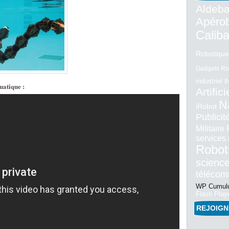
Aldeba
Apéro
Calib
Robotique
Gadgets Ro
industriel
I
uatique :
Artifici
N
iRobot
Publici
Militaire
services
Robot
science
téléco
WP Cumulu
Flash Play
REJOIG