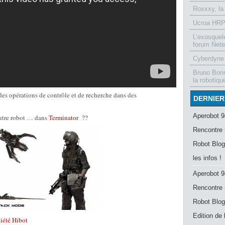
Roxxxy, la
Ucroa HRP-
L’exosquel
forum Nete
Cyberdyne 
Bruno Bonn
la robotiqu
es opérations de contrôle et de recherche dans des
DERNIER
Aperobot 9
autre robot … dans
Terminator
??
Rencontre 
Robot Blog
les infos !
Aperobot 9
Rencontre 
Robot Blog
Edition de
ciété Hibot