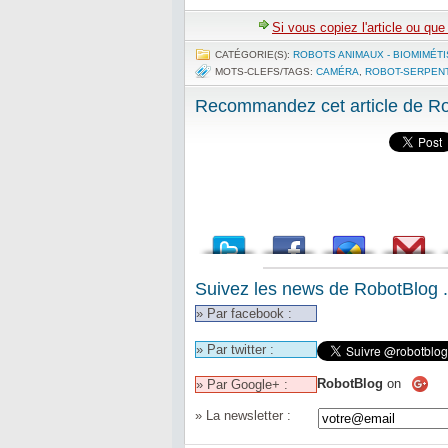
Si vous copiez l'article ou qu
CATÉGORIE(S):
ROBOTS ANIMAUX - BIOMIMÉT
MOTS-CLEFS/TAGS:
CAMÉRA
,
ROBOT-SERPEN
Recommandez cet article de Rob
Suivez les news de RobotBlog .
» Par facebook :
» Par twitter :
RobotBlog
on
» Par Google+ :
» La newsletter :