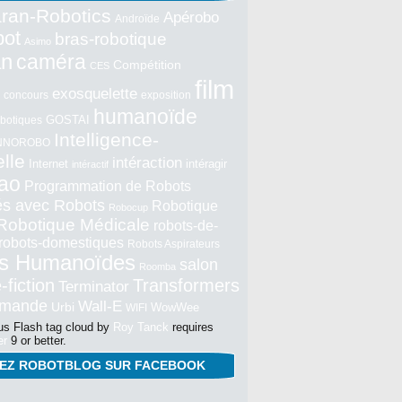
ran-Robotics
Apérobo
Androïde
bot
bras-robotique
Asimo
an
caméra
Compétition
CES
film
exosquelette
concours
exposition
humanoïde
GOSTAI
botiques
Intelligence-
NNOROBO
elle
intéraction
Internet
intéragir
intéractif
ao
Programmation de Robots
tés avec Robots
Robotique
Robocup
Robotique Médicale
robots-de-
robots-domestiques
Robots Aspirateurs
s Humanoïdes
salon
Roomba
-fiction
Transformers
Terminator
mmande
Wall-E
Urbi
WowWee
WIFI
s Flash tag cloud by
Roy Tanck
requires
er
9 or better.
NEZ ROBOTBLOG SUR FACEBOOK