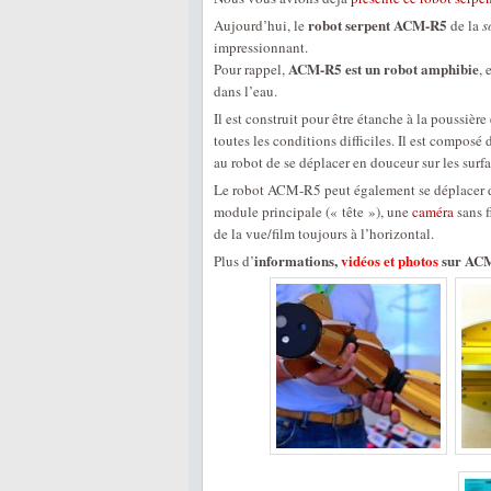
robot serpent ACM-R5
Aujourd’hui, le
de la
s
impressionnant.
ACM-R5 est un robot amphibie
Pour rappel,
, 
dans l’eau.
Il est construit pour être étanche à la poussière
toutes les conditions difficiles. Il est composé
au robot de se déplacer en douceur sur les surfa
Le robot ACM-R5 peut également se déplacer d
module principale (« tête »), une
caméra
sans f
de la vue/film toujours à l’horizontal.
informations,
vidéos et photos
sur ACM-
Plus d’