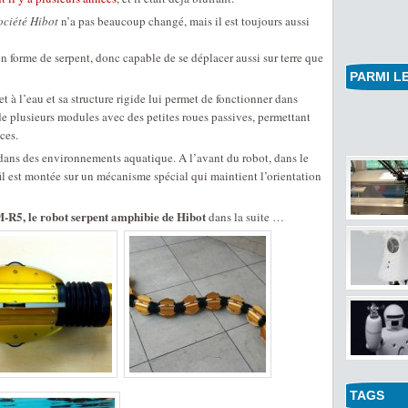
ociété Hibot
n’a pas beaucoup changé, mais il est toujours aussi
en forme de serpent, donc capable de se déplacer aussi sur terre que
PARMI LE
 et à l’eau et sa structure rigide lui permet de fonctionner dans
 de plusieurs modules avec des petites roues passives, permettant
ces.
ans des environnements aquatique. A l’avant du robot, dans le
il est montée sur un mécanisme spécial qui maintient l’orientation
R5, le robot serpent amphibie de Hibot
dans la suite …
TAGS