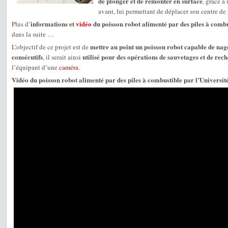
de plonger et de remonter en surface
, grâce à
avant, lui permettant de déplacer son centre de 
informations et
vidéo
du poisson robot alimenté par des piles à combu
Plus d’
dans la suite …
mettre au point un poisson robot capable de nag
L’objectif de ce projet est de
consécutifs
utilisé pour des opérations de sauvetages et de re
, il serait ainsi
l’équipant d’une
caméra
.
Vidéo du poisson robot alimenté par des piles à combustible par l’Universit