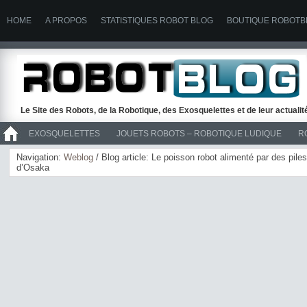
HOME
A PROPOS
STATISTIQUES ROBOT BLOG
BOUTIQUE ROBOTB
Le Site des Robots, de la Robotique, des Exosquelettes et de leur actuali
EXOSQUELETTES
JOUETS ROBOTS – ROBOTIQUE LUDIQUE
R
>> ROBOTS
Navigation:
Weblog
/ Blog article: Le poisson robot alimenté par des piles
d’Osaka