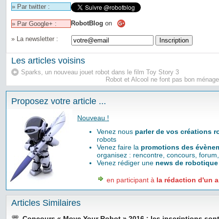
» Par twitter :
RobotBlog
on
» Par Google+ :
» La newsletter :
Les articles voisins
Sparks, un nouveau jouet robot dans le film Toy Story 3
Robot et Alcool ne font pas bon ménage
Proposez votre article ...
Nouveau !
Venez nous
parler de vos créations 
robots
Venez faire la
promotions des évènem
organisez : rencontre, concours, forum,
Venez rédiger une
news de robotique
en participant à
la rédaction d'un a
Articles Similaires
Concours « Move Your Robot » 2016 : les inscriptions sont