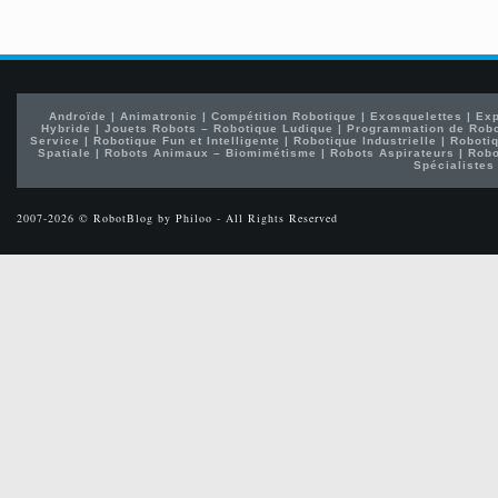
Androïde
|
Animatronic
|
Compétition Robotique
|
Exosquelettes
|
Exp
Hybride
|
Jouets Robots – Robotique Ludique
|
Programmation de Rob
Service
|
Robotique Fun et Intelligente
|
Robotique Industrielle
|
Robotiq
Spatiale
|
Robots Animaux – Biomimétisme
|
Robots Aspirateurs
|
Robo
Spécialistes
2007-2026 © RobotBlog by Philoo - All Rights Reserved