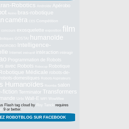
ran-Robotics
Apérobo
Androïde
bot
bras-robotique
Asimo
an
caméra
Compétition
CES
film
exosquelette
concours
exposition
humanoïde
GOSTAI
botiques
Intelligence-
NNOROBO
elle
intéraction
Internet
intéragir
intéractif
ao
Programmation de Robots
tés avec Robots
Robotique
Robocup
Robotique Médicale
robots-de-
robots-domestiques
Robots Aspirateurs
s Humanoïdes
salon
Roomba
-fiction
Transformers
Terminator
mmande
Wall-E
Urbi
WowWee
WIFI
s Flash tag cloud by
Roy Tanck
requires
er
9 or better.
NEZ ROBOTBLOG SUR FACEBOOK