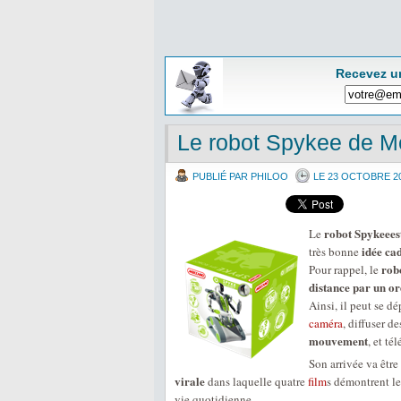
Recevez u
Le robot Spykee de Me
PUBLIÉ PAR PHILOO
LE 23 OCTOBRE 2
robot Spykeeest
Le
idée ca
très bonne
rob
Pour rappel, le
distance par un o
Ainsi, il peut se d
caméra
, diffuser d
mouvement
, et t
Son arrivée va êtr
virale
dans laquelle quatre
film
s démontrent le
vie quotidienne.