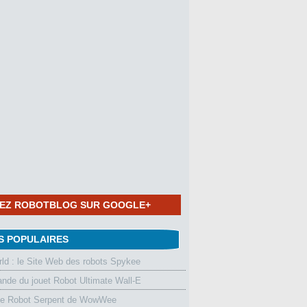
NEZ ROBOTBLOG SUR GOOGLE+
S POPULAIRES
d : le Site Web des robots Spykee
de du jouet Robot Ultimate Wall-E
le Robot Serpent de WowWee