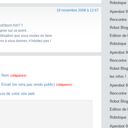
Robotique
19 novembre 2008 à 12:47
Aperobot 8
Rencontre 
MindStorm NXT ?
Robot Blog
ner sur ce point..
Edition de
ilisation que vous voulez en faire.
ions à vous donner, n’hésitez pas !
Robotique
Aperobot 8
Rencontre 
Robot Blog
e Nom
(obligatoire)
les infos !
e Email (ne sera pas rendu public)
(obligatoire)
Aperobot 8
Rencontre 
sse de votre site web
Robot Blog
Edition de
Robotique
Aperobot 8