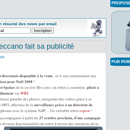
PROPOSEZ
n résumé des news par email
ccano fait sa publicité
008
PUB ROB
 désormais disponible à la vente
, et il sera certainement une
deau pour Noël 2008
!
ot Spykee
piloté à
de la
société Meccano
, un robot à construire,
rdinateur
via
WIFI
.
éplacer, prendre des photos, enregistrer des vidéos grâce à sa
surveillance grâce à un détecteur de
es MP3, effectuer de la
éléphoner avec le système VoIP… Un véritable robot
espion
!
27 octobre prochain, d’une campagne
e accompagnée à partir du
s diverses fonctionnalités du robot à travers des situations de la