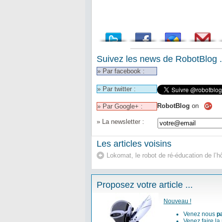
Suivez les news de RobotBlog .
» Par facebook :
» Par twitter :
RobotBlog
on
» Par Google+ :
» La newsletter :
Les articles voisins
Lokomat, le robot de ré-éducation de l’
Proposez votre article ...
Nouveau !
Venez nous
p
Venez faire la