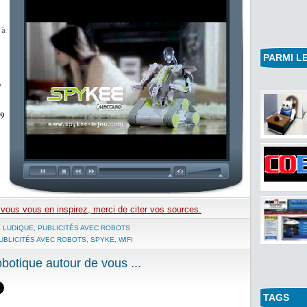
 à
PARMI LE
Vidéos 
o
Exosquelet
Publié par 
99
e vous vous en inspirez, merci de citer vos sources.
 LUDIQUE
,
PUBLICITÉS AVEC ROBOTS
UBLICITÉS AVEC ROBOTS
,
SPYKE
,
WIFI
otique autour de vous ...
TAGS