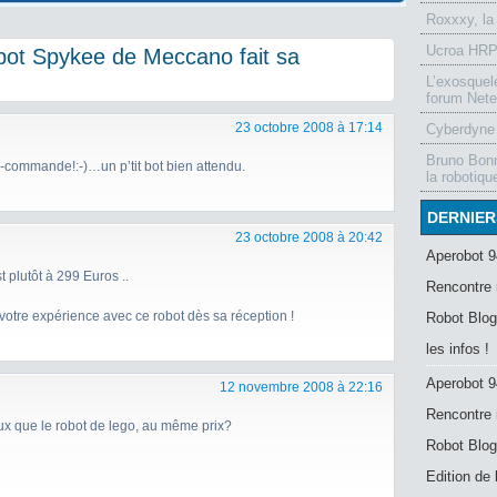
Roxxxy, la
Ucroa HRP-
bot Spykee de Meccano fait sa
L’exosquel
forum Nete
23 octobre 2008 à 17:14
Cyberdyne 
Bruno Bonn
é-commande!:-)…un p’tit bot bien attendu.
la robotiqu
DERNIER
23 octobre 2008 à 20:42
Aperobot 9
t plutôt à 299 Euros ..
Rencontre 
 votre expérience avec ce robot dès sa réception !
Robot Blog
les infos !
Aperobot 9
12 novembre 2008 à 22:16
Rencontre 
ux que le robot de lego, au même prix?
Robot Blog
Edition de