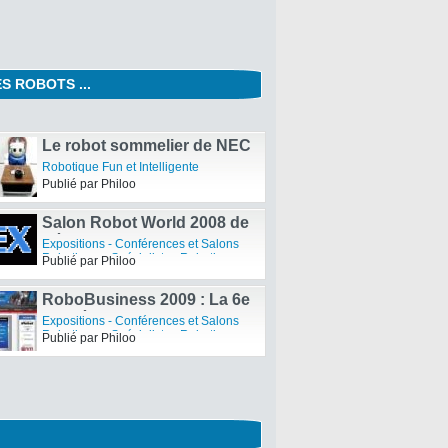
S ROBOTS ...
de l’Exosquelette Rewalk
tes
Philoo
Le robot sommelier de NEC
dans le Livre Guinness des
Robotique Fun et Intelligente
records
Publié par Philoo
Salon Robot World 2008 de
Séoul – Coex
Expositions - Conférences et Salons
Robotiques
,
Spécialistes Robotiques
Publié par Philoo
RoboBusiness 2009 : La 6e
Conférence et exposition
Expositions - Conférences et Salons
Robotique
Robotiques
,
Spécialistes Robotiques
Publié par Philoo