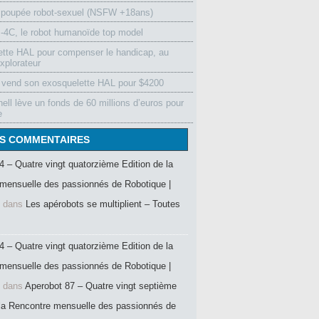
 poupée robot-sexuel (NSFW +18ans)
4C, le robot humanoïde top model
ette HAL pour compenser le handicap, au
xplorateur
vend son exosquelette HAL pour $4200
ell lève un fonds de 60 millions d’euros pour
e
S COMMENTAIRES
4 – Quatre vingt quatorzième Edition de la
mensuelle des passionnés de Robotique |
dans
Les apérobots se multiplient – Toutes
4 – Quatre vingt quatorzième Edition de la
mensuelle des passionnés de Robotique |
dans
Aperobot 87 – Quatre vingt septième
 la Rencontre mensuelle des passionnés de