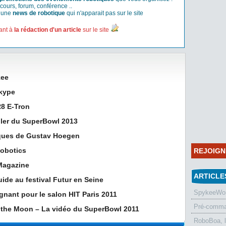
cours, forum, conférence ..
r une
news de robotique
qui n'apparait pas sur le site
ant à
la rédaction d'un article
sur le site
kee
Skype
R8 E-Tron
ailer du SuperBowl 2013
iques de Gustav Hoegen
Robotics
REJOIG
 Magazine
ARTICLE
ide au festival Futur en Seine
SpykeeWorl
ignant pour le salon HIT Paris 2011
Pré-comman
f the Moon – La vidéo du SuperBowl 2011
RoboBoa, 