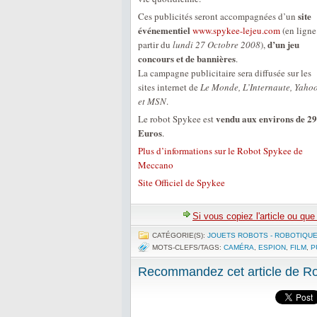
site
Ces publicités seront accompagnées d’un
événementiel
www.spykee-lejeu.com
(en ligne
d’un jeu
partir du
lundi 27 Octobre 2008
),
concours et de bannières
.
La campagne publicitaire sera diffusée sur les
sites internet de
Le Monde, L’Internaute, Yaho
et MSN
.
vendu aux environs de 2
Le robot Spykee est
Euros
.
Plus d’informations sur le Robot Spykee de
Meccano
Site Officiel de Spykee
Si vous copiez l'article ou qu
CATÉGORIE(S):
JOUETS ROBOTS - ROBOTIQUE
MOTS-CLEFS/TAGS:
CAMÉRA
,
ESPION
,
FILM
,
P
Recommandez cet article de Rob