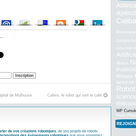
Aldeba
Apéro
Calib
Robotique
..
Gadgets Ro
industriel
I
Artifici
N
iRobot
Publici
Militaire
services
Robot
hôpital de Mulhouse
Cafero, le robot qui sert le café
science
téléco
WP Cumulu
Flash Play
REJOIG
arler de vos créations robotiques
, de vos projets de robots
promotions des évènements robotiques
que vous organisez :