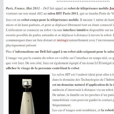
******************************
robot de téléprésence mobile
Ja
Paris, France, Mai 2011
–
Dell
fait appel au
salon HIT Paris 2011
visiteurs sur son stand A82 au
, qui se tiendra Porte de 
robot conçu pour la téléprésence mobile
Jazz est un
. Il mesure 1 mètre de hau
micro et de haut-parleurs, et peut se déplacer librement tout en étant connecté 
interface intuitive
L’utilisateur se connecte au robot via une
disponible sur un 
ensuite possible de parler, entendre et se déplacer à distance à travers le robot.
communiquer dans un lieu distant et
intéragir
naturellement avec l’environnem
physiquement présent.
informations sur Dell fait appel à un robot aide-soignant pour le sal
Plus d’
L’image vue par la caméra du robot est visible sur l’interface en temps réel, ce q
que voit Jazz. De son côté, Jazz est également équipé d’un écran LCD intégré à s
afficher le visage de la personne contrôlant le robot
.
Le
salon HIT
est l’endroit idéal pour aller à 
dans le domaine des Technologies de l’Infor
est un domaine naturel d’application de la 
médecin d’intervenir à distance via un robot.
De même, la famille ou les proches d’un pat
immobilisée vont pouvoir garder le contact p
fréquemment.
la roboti
Les cas d’usages sont nombreux, et