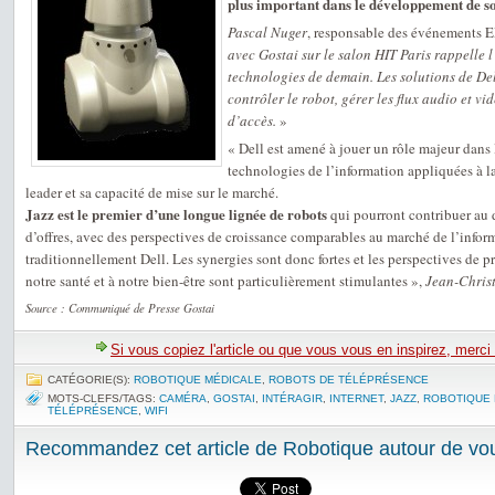
plus important dans le développement de so
Pascal Nuger
, responsable des événements
avec Gostai sur le salon HIT Paris rappelle 
technologies de demain. Les solutions de Del
contrôler le robot, gérer les flux audio et vid
d’accès.
»
« Dell est amené à jouer un rôle majeur dan
technologies de l’information appliquées à la
leader et sa capacité de mise sur le marché.
Jazz est le premier d’une longue lignée de robots
qui pourront contribuer au
d’offres, avec des perspectives de croissance comparables au marché de l’inform
traditionnellement Dell. Les synergies sont donc fortes et les perspectives de 
notre santé et à notre bien-être sont particulièrement stimulantes »,
Jean-Christ
Source : Communiqué de Presse Gostai
Si vous copiez l'article ou que vous vous en inspirez, merci
CATÉGORIE(S):
ROBOTIQUE MÉDICALE
,
ROBOTS DE TÉLÉPRÉSENCE
MOTS-CLEFS/TAGS:
CAMÉRA
,
GOSTAI
,
INTÉRAGIR
,
INTERNET
,
JAZZ
,
ROBOTIQUE 
TÉLÉPRÉSENCE
,
WIFI
Recommandez cet article de Robotique autour de vou