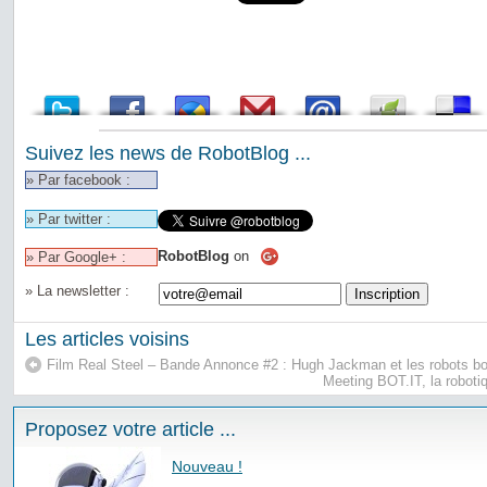
Suivez les news de RobotBlog ...
» Par facebook :
» Par twitter :
RobotBlog
on
» Par Google+ :
» La newsletter :
Les articles voisins
Film Real Steel – Bande Annonce #2 : Hugh Jackman et les robots b
Meeting BOT.IT, la roboti
Proposez votre article ...
Nouveau !