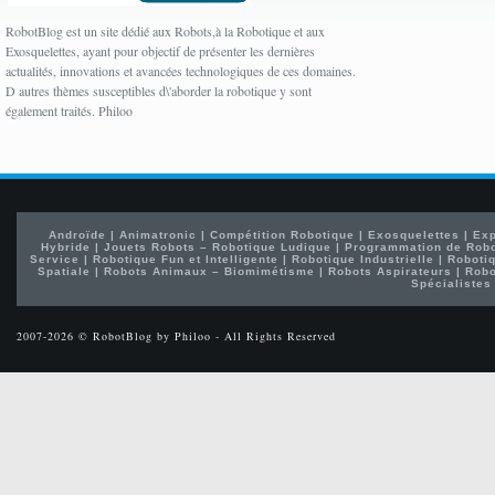
RobotBlog est un site dédié aux Robots,à la Robotique et aux
Exosquelettes, ayant pour objectif de présenter les dernières
actualités, innovations et avancées technologiques de ces domaines.
D autres thèmes susceptibles d\'aborder la robotique y sont
également traités. Philoo
Androïde
|
Animatronic
|
Compétition Robotique
|
Exosquelettes
|
Exp
Hybride
|
Jouets Robots – Robotique Ludique
|
Programmation de Rob
Service
|
Robotique Fun et Intelligente
|
Robotique Industrielle
|
Robotiq
Spatiale
|
Robots Animaux – Biomimétisme
|
Robots Aspirateurs
|
Robo
Spécialistes
2007-2026 © RobotBlog by Philoo - All Rights Reserved