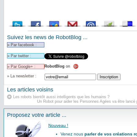
Suivez les news de RobotBlog ...
» Par facebook :
» Par twitter :
RobotBlog
on
» Par Google+ :
» La newsletter :
Les articles voisins
Les robots bientôt aussi intelligents que les humains ?
Un Robot pour aider les Personnes Agées va être lancé p
Proposez votre article ...
Nouveau !
Venez nous
parler de vos créations 