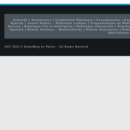
Androïde
|
Animatronic
|
Compétition Robotique
|
Exosquelettes
|
Exp
Hybride
|
Jouets Robots – Robotique Ludique
|
Programmation de Rob
Service
|
Robotique Fun et Intelligente
|
Robotique Industrielle
|
Robotiq
Spatiale
|
Robots Animaux – Biomimétisme
|
Robots Aspirateurs
|
Robo
Spécialistes
2007-2026 © RobotBlog by Philoo - All Rights Reserved