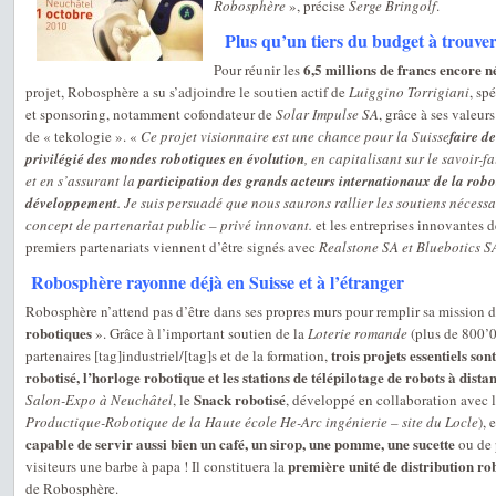
Robosphère
», précise
Serge Bringolf
.
Plus qu’un tiers du budget à trouve
6,5 millions de francs encore n
Pour réunir les
projet, Robosphère a su s’adjoindre le soutien actif de
Luiggino Torrigiani
, sp
et sponsoring, notamment cofondateur de
Solar Impulse SA
, grâce à ses valeur
de « tekologie ». «
Ce projet visionnaire est une chance pour la Suisse
faire d
privilégié des mondes robotiques en évolution
, en capitalisant sur le savoir-f
et en s’assurant la
participation des grands acteurs internationaux de la robot
développement
. Je suis persuadé que nous saurons rallier les soutiens nécessa
concept de partenariat public – privé innovant.
et les entreprises innovantes 
premiers partenariats viennent d’être signés avec
Realstone SA et Bluebotics S
Robosphère rayonne déjà en Suisse et à l’étranger
Robosphère n’attend pas d’être dans ses propres murs pour remplir sa mission 
robotiques
». Grâce à l’important soutien de la
Loterie romande
(plus de 800’0
trois projets essentiels sont
partenaires [tag]industriel/[tag]s et de la formation,
robotisé, l’horloge robotique et les stations de télépilotage de robots à dista
Snack robotisé
Salon-Expo à Neuchâtel
, le
, développé en collaboration avec 
Productique-Robotique de la Haute école He-Arc ingénierie – site du Locle
),
capable de servir aussi bien un café, un sirop, une pomme, une sucette
ou de 
première unité de distribution ro
visiteurs une barbe à papa ! Il constituera la
de Robosphère.