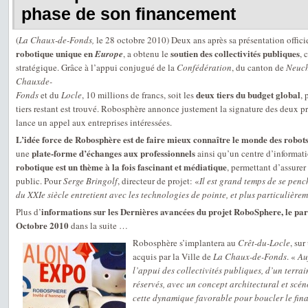
phase de son financement
(
La Chaux-de-Fonds,
le 28 octobre 2010) Deux ans après sa présentation offici
robotique unique en
soutien des collectivités publiques
Europe
, a obtenu le
, 
stratégique. Grâce à l’appui conjugué de la
Confédération
, du canton de
Neuch
Chauxde-
deux tiers du budget global
Fonds
et du
Locle
, 10 millions de francs, soit les
, 
tiers restant est trouvé. Robosphère annonce justement la signature des deux pre
lance un appel aux entreprises intéressées.
L’idée force de Robosphère est de faire mieux connaître le monde des robot
plate-forme d’échanges aux professionnels
une
ainsi qu’un centre d’informat
robotique est un thème à la fois fascinant et médiatique
, permettant d’assure
public. Pour
Serge Bringolf
, directeur de projet: «
Il est grand temps de se penc
du XXIe siècle entretient avec les technologies de pointe, et plus particulièrem
informations sur les Dernières avancées du projet RoboSphere, le pa
Plus d’
Octobre 2010
dans la suite …
Robosphère s’implantera au
Crêt-du-Locle
, sur
acquis par la Ville de
La Chaux-de-Fonds
. «
Au
l’appui des collectivités publiques, d’un terra
réservés, avec un concept architectural et scén
cette dynamique favorable pour boucler le fin