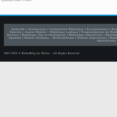
Androïde
|
Animatronic
|
Compétition Robotique
|
Exosquelettes
|
Exp
Hybride
|
Jouets Robots – Robotique Ludique
|
Programmation de Rob
Service
|
Robotique Fun et Intelligente
|
Robotique Industrielle
|
Robotiq
Spatiale
|
Robots Animaux – Biomimétisme
|
Robots Aspirateurs
|
Robo
Spécialistes
2007-2026 © RobotBlog by Philoo - All Rights Reserved