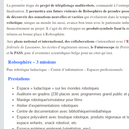
projet de télépilotage multirobots
La première étape du
, commandé à l’entrep
permettra aux futurs visiteurs de Robosphère de prendre posse
finalisation. Il
de découvrir des sensations nouvelles et variées
qui évolueront dans le temps.
robotique
, unique au monde lui aussi, avance bon train avec le partenaire indu
produit-symbole liant la r
financièrement au projet. Il s’agit de développer un
trônera en bonne place à Robosphère.
plans national et international, des collaborations
E
Aux
s’intensifient avec l’
le Futuroscope
fédérale de Lausanne
, les écoles d’ingénieurs suisses,
de
Poiti
le PASS
et
, parc d’aventures scientifiques belge pour ne citer qu’eux.
Robosphère – 3 missions
Parc robotique ludactique – Centre d’information – Espaces professionnels
Prestations
Espace « ludactique » sur les mondes robotiques
Auditoire en gradins (230 places avec programmes grand public et 
Manège robotique/simulateur pour films
Atelier d’expérimentations robotiques
Centre de documentation avec bibliothèque/médiathèque
Espace polyvalent avec boutique robotique, produits régionaux et t
espace enfants, snack robotisé, etc.
Espace extérieur aménagé (végétation, eau)