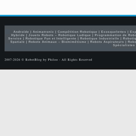
Androïde
|
Animatronic
|
Compétition Robotique
|
Exosquelettes
|
Exp
Hybride
|
Jouets Robots – Robotique Ludique
|
Programmation de Rob
Service
|
Robotique Fun et Intelligente
|
Robotique Industrielle
|
Robotiq
Spatiale
|
Robots Animaux – Biomimétisme
|
Robots Aspirateurs
|
Robo
Spécialistes
2007-2026 © RobotBlog by Philoo - All Rights Reserved