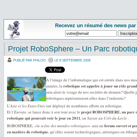
Recevez un résumé des news par
Projet RoboSphere – Un Parc roboti
PUBLIÉ PAR PHILOO
LE 8 SEPTEMBRE 2008
A l’image de l’informatique qui est entrée dans nos moe
robotique est appelée à jouer un rôle grand
années, la
sera alors le visage de nos sociétés de demain? Quelle 
robotiques représenteront-elles dans l’industrie?
L’
Asie et les Etats-Unis
ont déployé de nombreux efforts en robotique.
projet ROBOSPHERE, un parc d’a
Et l’
Europe
, se lance donc à son tour avec le
robotique qui pourrait voir le jour en 2011
, en
Suisse au Crêt-du-Locle
.
forum ouvert et pe
ROBOSPHERE, «
la scène des mondes robotiques
» sera un
en matière de robotique
, qu’elles soient technologiques, artistiques ou éthiqu