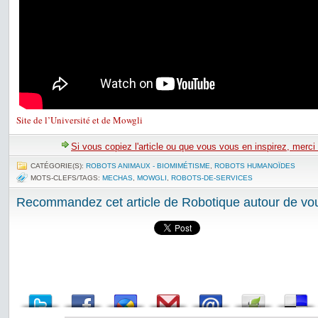
Site de l’Université et de Mowgli
Si vous copiez l'article ou que vous vous en inspirez, merci
CATÉGORIE(S):
ROBOTS ANIMAUX - BIOMIMÉTISME
,
ROBOTS HUMANOÏDES
MOTS-CLEFS/TAGS:
MECHAS
,
MOWGLI
,
ROBOTS-DE-SERVICES
Recommandez cet article de Robotique autour de vou