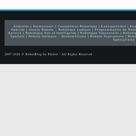
Androïde
|
Animatronic
|
Compétition Robotique
|
Exosquelettes
|
Exp
Hybride
|
Jouets Robots – Robotique Ludique
|
Programmation de Rob
Service
|
Robotique Fun et Intelligente
|
Robotique Industrielle
|
Robotiq
Spatiale
|
Robots Animaux – Biomimétisme
|
Robots Aspirateurs
|
Robo
Spécialistes
2007-2026 © RobotBlog by Philoo - All Rights Reserved