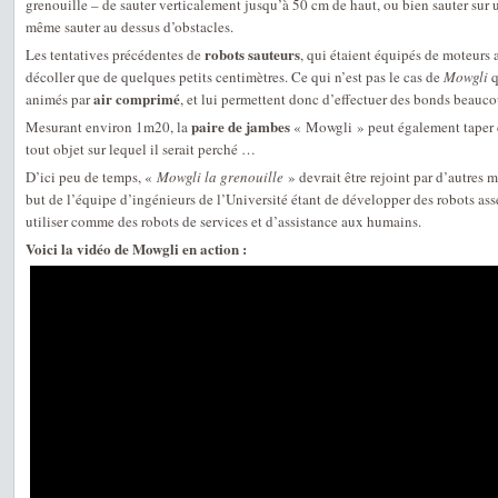
grenouille – de sauter verticalement jusqu’à 50 cm de haut, ou bien sauter sur u
même sauter au dessus d’obstacles.
robots sauteurs
Les tentatives précédentes de
, qui étaient équipés de moteurs 
décoller que de quelques petits centimètres. Ce qui n’est pas le cas de
Mowgli
q
air comprimé
animés par
, et lui permettent donc d’effectuer des bonds beauc
paire de jambes
Mesurant environ 1m20, la
« Mowgli » peut également taper 
tout objet sur lequel il serait perché …
D’ici peu de temps, «
Mowgli la grenouille
» devrait être rejoint par d’autres m
but de l’équipe d’ingénieurs de l’Université étant de développer des robots ass
utiliser comme des robots de services et d’assistance aux humains.
Voici la vidéo de Mowgli en action :