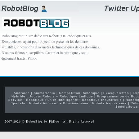
RobotBlog est un site dédié aux Robots,à la Robotique et aux
Exosquelettes, ayant pour objectif de présenter les dernières
actualités, innovations et avancées technologiques de ces domaines.
D autres thèmes susceptibles d\'aborder la robotique y sont
également traités. Philoo
Androïde
|
Animatronic
|
Compétition Robotique
|
Exosquelettes
|
Exp
Hybride
|
Jouets Robots – Robotique Ludique
|
Programmation de Rob
Service
|
Robotique Fun et Intelligente
|
Robotique Industrielle
|
Robotiq
Spatiale
|
Robots Animaux – Biomimétisme
|
Robots Aspirateurs
|
Robo
Spécialistes
2007-2026 © RobotBlog by Philoo - All Rights Reserved