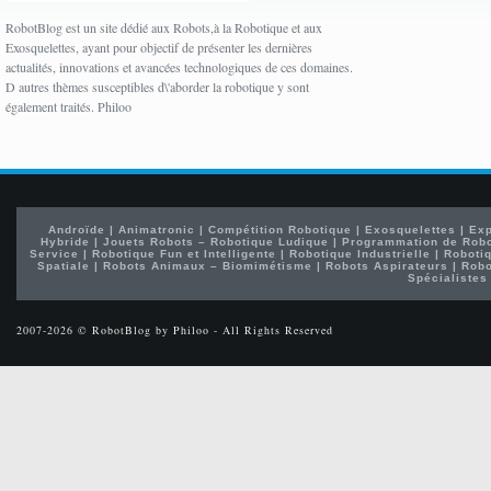
RobotBlog est un site dédié aux Robots,à la Robotique et aux
Exosquelettes, ayant pour objectif de présenter les dernières
actualités, innovations et avancées technologiques de ces domaines.
D autres thèmes susceptibles d\'aborder la robotique y sont
également traités. Philoo
Androïde
|
Animatronic
|
Compétition Robotique
|
Exosquelettes
|
Exp
Hybride
|
Jouets Robots – Robotique Ludique
|
Programmation de Rob
Service
|
Robotique Fun et Intelligente
|
Robotique Industrielle
|
Robotiq
Spatiale
|
Robots Animaux – Biomimétisme
|
Robots Aspirateurs
|
Robo
Spécialistes
2007-2026 © RobotBlog by Philoo - All Rights Reserved