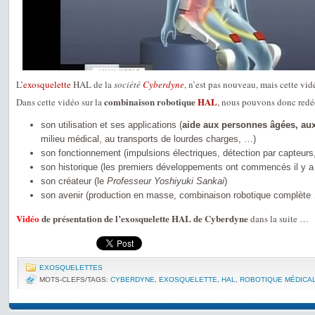
L’
exosquelette
HAL de la
société
Cyberdyne
, n’est pas nouveau, mais cette vid
combinaison robotique
HAL
Dans cette vidéo sur la
, nous pouvons donc redé
son utilisation et ses applications (
aide aux personnes âgées, au
milieu médical, au transports de lourdes charges, …)
son fonctionnement (impulsions électriques, détection par capteurs
son historique (les premiers développements ont commencés il y a
son créateur (le
Professeur Yoshiyuki Sankai
)
son avenir (production en masse, combinaison robotique complète
Vidéo
de présentation de l’exosquelette HAL de Cyberdyne
dans la suite …
EXOSQUELETTES
MOTS-CLEFS/TAGS:
CYBERDYNE
,
EXOSQUELETTE
,
HAL
,
ROBOTIQUE MÉDICA