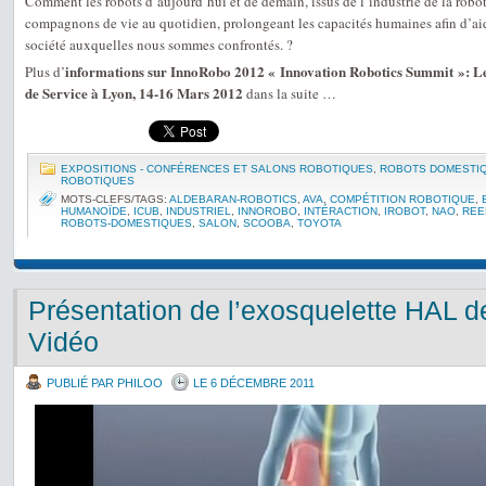
Comment les robots d’aujourd’hui et de demain, issus de l’industrie de la robot
compagnons de vie au quotidien, prolongeant les capacités humaines afin d’aid
société auxquelles nous sommes confrontés. ?
informations sur InnoRobo 2012 « Innovation Robotics Summit »: Le
Plus d’
de Service à Lyon, 14-16 Mars 2012
dans la suite …
EXPOSITIONS - CONFÉRENCES ET SALONS ROBOTIQUES
,
ROBOTS DOMESTI
ROBOTIQUES
MOTS-CLEFS/TAGS:
ALDEBARAN-ROBOTICS
,
AVA
,
COMPÉTITION ROBOTIQUE
,
HUMANOÏDE
,
ICUB
,
INDUSTRIEL
,
INNOROBO
,
INTÉRACTION
,
IROBOT
,
NAO
,
REE
ROBOTS-DOMESTIQUES
,
SALON
,
SCOOBA
,
TOYOTA
Présentation de l’exosquelette HAL 
Vidéo
PUBLIÉ PAR PHILOO
LE 6 DÉCEMBRE 2011