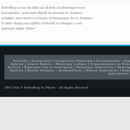
RobotBlog est un site dédié aux Robots,à la Robotique et aux
Exosquelettes, ayant pour objectif de présenter les dernières
actualités, innovations et avancées technologiques de ces domaines.
D autres thèmes susceptibles d\'aborder la robotique y sont
également traités. Philoo
Androïde
|
Animatronic
|
Compétition Robotique
|
Exosquelettes
|
Exp
Hybride
|
Jouets Robots – Robotique Ludique
|
Programmation de Rob
Service
|
Robotique Fun et Intelligente
|
Robotique Industrielle
|
Robotiq
Spatiale
|
Robots Animaux – Biomimétisme
|
Robots Aspirateurs
|
Robo
Spécialistes
2007-2026 © RobotBlog by Philoo - All Rights Reserved