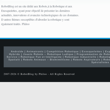
RobotBlog est un site dédié aux Robots,à la Robotique et aux
Exosquelettes, ayant pour objectif de présenter les dernières
actualités, innovations et avancées technologiques de ces domaines.
D autres thèmes susceptibles d\'aborder la robotique y sont
également traités. Philoo
Androïde
|
Animatronic
|
Compétition Robotique
|
Exosquelettes
|
Exp
Hybride
|
Jouets Robots – Robotique Ludique
|
Programmation de Rob
Service
|
Robotique Fun et Intelligente
|
Robotique Industrielle
|
Robotiq
Spatiale
|
Robots Animaux – Biomimétisme
|
Robots Aspirateurs
|
Robo
Spécialistes
2007-2026 © RobotBlog by Philoo - All Rights Reserved